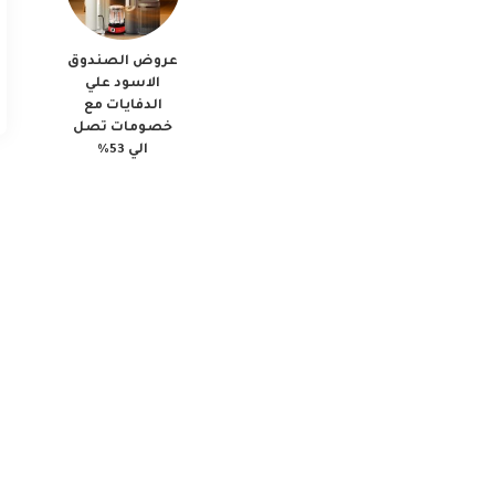
عروض الصندوق
الاسود علي
الدفايات مع
خصومات تصل
الي 53%