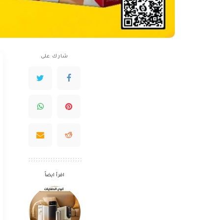
شارك على
اقرأ ايضاً