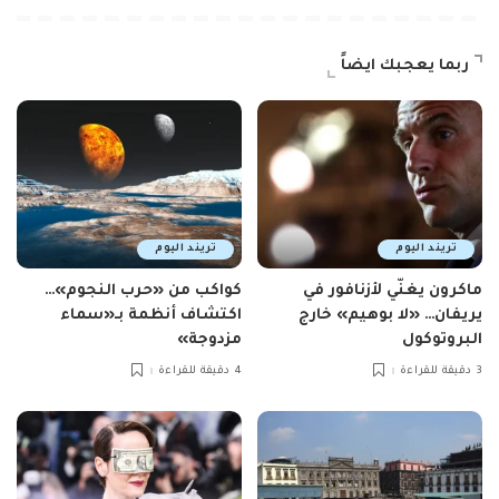
ربما يعجبك ايضاً
تريند اليوم
تريند اليوم
ماكرون يغنّي لأزنافور في
كواكب من «حرب النجوم»…
يريفان… «لا بوهيم» خارج
اكتشاف أنظمة بـ«سماء
البروتوكول
مزدوجة»
3 دقيقة للقراءة
4 دقيقة للقراءة