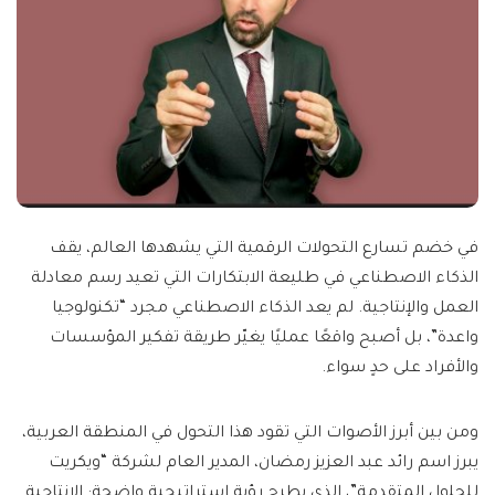
في خضم تسارع التحولات الرقمية التي يشهدها العالم، يقف
الذكاء الاصطناعي في طليعة الابتكارات التي تعيد رسم معادلة
العمل والإنتاجية. لم يعد الذكاء الاصطناعي مجرد “تكنولوجيا
واعدة”، بل أصبح واقعًا عمليًا يغيّر طريقة تفكير المؤسسات
والأفراد على حدٍ سواء.
ومن بين أبرز الأصوات التي تقود هذا التحول في المنطقة العربية،
يبرز اسم رائد عبد العزيز رمضان، المدير العام لشركة “ويكريت
للحلول المتقدمة”، الذي يطرح رؤية استراتيجية واضحة: الإنتاجية