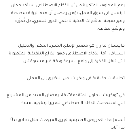
رغم المخاوف المتكررة من أن الذكاء الاصطناعي سيأخذ مكان
الإنسان في سوق العمل، يؤمن رمضان أن هذه الرؤية سطحية
وغير دقيقة. فالأدوات الذكية لا تلغي الدور البشري، بل تُعزّزه
وتوسّع نطاقه.
فالإنسان ما زال هو مصدر الإبداع، الحس، الحكم، والتحليل
السياقي. أما الذكاء الاصطناعي فهو الذراع التنفيذية المتطورة
التي تنقل الفكرة إلى واقع بسرعة ودقة غير مسبوقتين.
تطبيقات حقيقية في ويكريت: من النظري إلى العملي
في “ويكريت للحلول المتقدمة”، قاد رمضان العديد من المشاريع
التي استخدمت الذكاء الاصطناعي لتعزيز الإنتاجية، منها:
أتمتة إعداد العروض التقديمية لفِرق المبيعات خلال دقائق بدلًا
من أيام