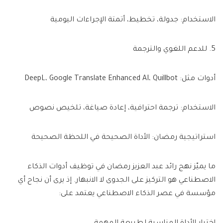
الاستخدام: جدولة، تخطيط، أتمتة الإجراءات اليومية
5. للدعم اللغوي والترجمة
أدوات مثل: DeepL، Google Translate Enhanced AI، Quillbot
الاستخدام: ترجمة احترافية، إعادة صياغة، تلخيص نصوص
استراتيجية رمضان: الأداة الصحيحة في اللحظة الصحيحة
ما يميّز نهج رائد عبد العزيز رمضان في توظيف أدوات الذكاء
الاصطناعي هو التركيز على الجدوى لا الانبهار. إذ يرى أن نجاح أي
مؤسسة في عصر الذكاء الاصطناعي يعتمد على: