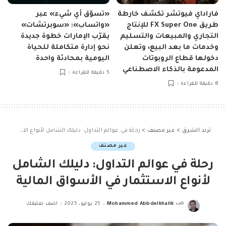
فاراداي فيوتشر تكشف خارطة
«تسوّق أي شيء» عبر
طريق FX Super One للإنتاج
«واتساب»: «سوبرتشات»
التجاري والمبيعات والتسليم
يقرّب الإمارات خطوة جديدة
وخدمات ما بعد البيع، وتعلن
نحو إدارة متكاملة للحياة
دخولها قطاع الروبوتات
اليومية بمحادثة واحدة
المدعومة بالذكاء الاصطناعي
5 دقيقة للقراءة
8 دقيقة للقراءة
ترند الشرق
>
غير مصنف
>
رحلة في عوالم التداول: دليلك الشامل لأنواع الاستثمار في الأسواق المالية
غير مصنف
رحلة في عوالم التداول: دليلك الشامل
لأنواع الاستثمار في الأسواق المالية
كتب
Mohammed Abbdelkhalik
25 يوليو، 2025
اضف تعليقك
Posted
by