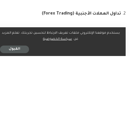
تداول العملات الأجنبية (
Forex Trading
)
سوق الفوركس هو أكبر سوق مالي في العالم من حيث السيولة
يستخدم موقعنا الإلكتروني ملفات تعريف الارتباط لتحسين تجربتك. تعلم المزيد
وحجم التداول. ينطوي تداول الفوركس على شراء وبيع العملات
عن:
سياسة الخصوصية
الأجنبية في أزواج، بهدف الربح من التغيرات في أسعار صرف
القبول
العملات. على سبيل المثال، شراء زوج EUR/USD يعني أنك تراهن
على ارتفاع قيمة اليورو مقابل الدولار الأمريكي.
المميزات:
سيولة
عالية، تداول 24/5، إمكانية استخدام الرافعة المالية.
العيوب:
مخاطر عالية بسبب الرافعة المالية، تقلبات شديدة، الحاجة إلى
فهم عميق للعوامل الاقتصادية العالمية.
تداول السلع (
Commodities Trading
)
يتضمن تداول السلع شراء وبيع المواد الخام أو المنتجات
الأساسية مثل النفط، الذهب، الفضة، الغاز الطبيعي، والمنتجات