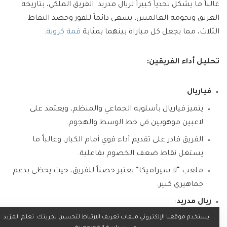
غالباً ما يشكل تحدياً كبيراً لريال مدريد. الفريق الملكي، بتاريخه
العريق ونجومه العالميين، يسعى دائماً للفوز وحصد النقاط
الثلاث، مما يجعل كل مباراة بينهما بمثابة
قمة كروية
.
تحليل أداء الفريقين:
فياريال
:
يتميز فياريال بأسلوبه الجماعي والمنظم، ويعتمد على
لاعبين موهوبين في خط الوسط والهجوم.
الفريق قادر على تقديم أداء قوي أمام الكبار، وغالباً ما
يستغل نقاط ضعف الخصوم بفاعلية.
ملعب “لا سيراميكا” يعتبر حصناً للفريق، حيث يحظى بدعم
جماهيري كبير.
ريال مدريد
:
يستخدم موقعنا الإلكتروني ملفات تعريف الارتباط لتحسين تجربتك. تعلم المزيد
يمتلك ريال مدريد تشكيلة مليئة بالنجوم العالميين، وقادر