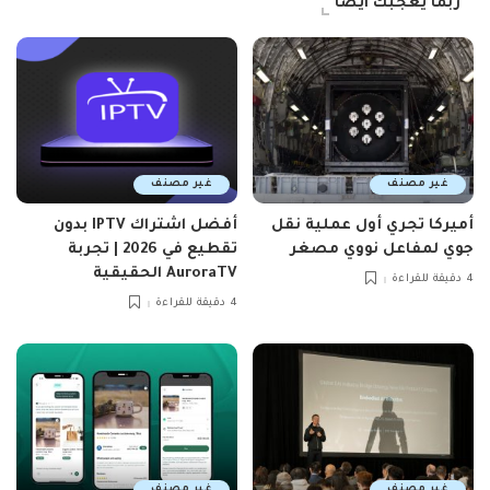
ربما يعجبك ايضاً
غير مصنف
غير مصنف
أميركا تجري أول عملية نقل
أفضل اشتراك IPTV بدون
جوي لمفاعل نووي مصغر
تقطيع في 2026 | تجربة
AuroraTV الحقيقية
4 دقيقة للقراءة
4 دقيقة للقراءة
غير مصنف
غير مصنف