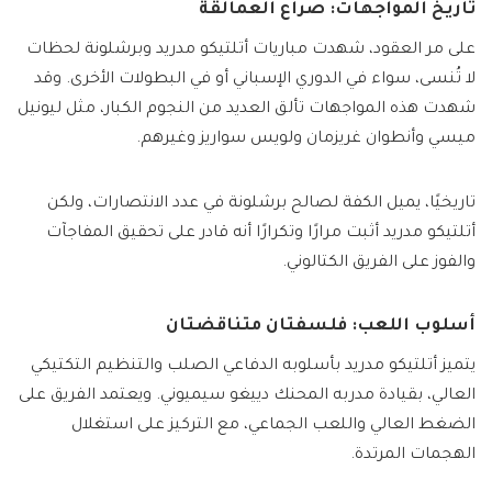
تاريخ المواجهات: صراع العمالقة
على مر العقود، شهدت مباريات أتلتيكو مدريد وبرشلونة لحظات
لا تُنسى، سواء في الدوري الإسباني أو في البطولات الأخرى. وقد
شهدت هذه المواجهات تألق العديد من النجوم الكبار، مثل ليونيل
ميسي وأنطوان غريزمان ولويس سواريز وغيرهم.
تاريخيًا، يميل الكفة لصالح برشلونة في عدد الانتصارات، ولكن
أتلتيكو مدريد أثبت مرارًا وتكرارًا أنه قادر على تحقيق المفاجآت
والفوز على الفريق الكتالوني.
أسلوب اللعب: فلسفتان متناقضتان
يتميز أتلتيكو مدريد بأسلوبه الدفاعي الصلب والتنظيم التكتيكي
العالي، بقيادة مدربه المحنك دييغو سيميوني. ويعتمد الفريق على
الضغط العالي واللعب الجماعي، مع التركيز على استغلال
الهجمات المرتدة.