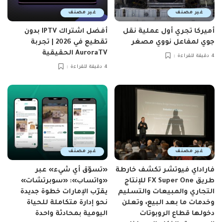
غير مصنف
غير مصنف
أميركا تجري أول عملية نقل
أفضل اشتراك IPTV بدون
جوي لمفاعل نووي مصغر
تقطيع في 2026 | تجربة
AuroraTV الحقيقية
4 دقيقة للقراءة
4 دقيقة للقراءة
غير مصنف
غير مصنف
فاراداي فيوتشر تكشف خارطة
«تسوّق أي شيء» عبر
طريق FX Super One للإنتاج
«واتساب»: «سوبرتشات»
التجاري والمبيعات والتسليم
يقرّب الإمارات خطوة جديدة
وخدمات ما بعد البيع، وتعلن
نحو إدارة متكاملة للحياة
دخولها قطاع الروبوتات
اليومية بمحادثة واحدة