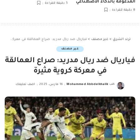
المدعومة بالذكاء الاصطناعي
5 دقيقة للقراءة
8 دقيقة للقراءة
ترند الشرق
>
غير مصنف
>
فياريال ضد ريال مدريد: صراع العمالقة في معركة كروية مثيرة
غير مصنف
فياريال ضد ريال مدريد: صراع العمالقة
في معركة كروية مثيرة
كتب
Mohammed Abbdelkhalik
16 مارس، 2025
اضف تعليقك
Posted
by