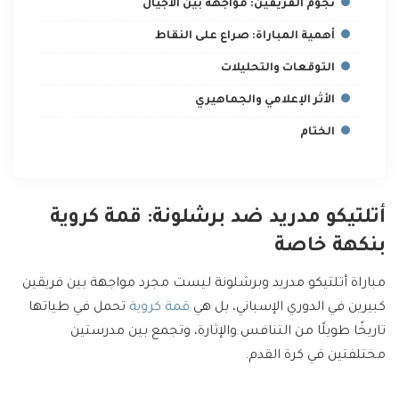
نجوم الفريقين: مواجهة بين الأجيال
أهمية المباراة: صراع على النقاط
التوقعات والتحليلات
الأثر الإعلامي والجماهيري
الختام
أتلتيكو مدريد ضد برشلونة: قمة كروية
بنكهة خاصة
مباراة أتلتيكو مدريد وبرشلونة ليست مجرد مواجهة بين فريقين
كبيرين في الدوري الإسباني، بل هي
قمة كروية
تحمل في طياتها
تاريخًا طويلًا من التنافس والإثارة، وتجمع بين مدرستين
مختلفتين في كرة القدم.