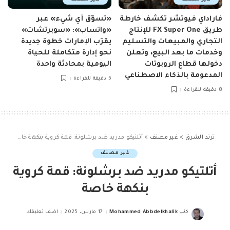
فاراداي فيوتشر تكشف خارطة
«تسوّق أي شيء» عبر
طريق FX Super One للإنتاج
«واتساب»: «سوبرتشات»
التجاري والمبيعات والتسليم
يقرّب الإمارات خطوة جديدة
وخدمات ما بعد البيع، وتعلن
نحو إدارة متكاملة للحياة
دخولها قطاع الروبوتات
اليومية بمحادثة واحدة
المدعومة بالذكاء الاصطناعي
5 دقيقة للقراءة
8 دقيقة للقراءة
ترند الشرق
>
غير مصنف
>
أتلتيكو مدريد ضد برشلونة: قمة كروية بنكهة خاصة
غير مصنف
أتلتيكو مدريد ضد برشلونة: قمة كروية
بنكهة خاصة
كتب
Mohammed Abbdelkhalik
17 مارس، 2025
اضف تعليقك
Posted
by