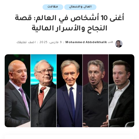
المال والاعمال
مقالات
أغنى 10 أشخاص في العالم: قصة
النجاح والأسرار المالية
كتب
Mohammed Abbdelkhalik
9 مارس، 2025
اضف تعليقك
Posted
by