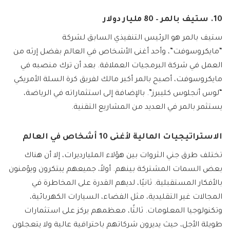
10. ستيف بالمر – 80 مليار دولار
ستيف بالمر هو الرئيس التنفيذي السابق لشركة
“مايكروسوفت”، وأحد أغنى الأشخاص في العالم بفضل إرثه من
العمل في شركة البرمجيات العملاقة. بعد أن ترك منصبه في
مايكروسوفت، أصبح بالمر أكبر مالك لفريق كرة السلة الأمريكي
“لوس أنجلوس كليبرز”. بالإضافة إلى استثماراته في الرياضة،
يستثمر بالمر في العديد من المشاريع التقنية.
الاستراتيجيات المالية لأغنى 10 أشخاص في العالم
تختلف طرق جني الثروات بين هؤلاء المليارديرات، إلا أن هناك
بعض السمات المشتركة بينهم. أولاً، جميعهم يبتكرون ويؤمنون
بالأفكار المستقبلية. ثانيًا، لديهم القدرة على المخاطرة في
المجالات غير التقليدية، مثل الفضاء، السيارات الكهربائية،
وتكنولوجيا المعلومات. ثالثًا، معظمهم يركز على استثمارات
طويلة الأجل، حيث يديرون شركاتهم باحترافية عالية ولا يتعجلون