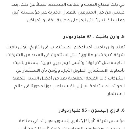
في ذلك قطاع الصحة والطاقة المتجددة. فضلاً عن ذلك، يعد
غيتس من كبار المتبرعين للأعمال الخيرية عبر مؤسسته “بيل
ومليندا غيتس” التي تركز على محاربة الفقر والأمراض.
5. وارن بافيت – 97 مليار دولار
يُعتبر وارن بافيت أحد أعظم المستثمرين في التاريخ. يتولى بافيت
شركة “بيركشاير هاثاوي”، التي استثمرت في العديد من الشركات
الناجحة مثل “كوكولا” و”آيس كريم ديري كوين”. يشتهر بافيت
بأسلوبه الاستثماري الطويل الأجل، ويؤمن بأن الاستثمار في
الشركات ذات القيمة الحقيقية يعد من أفضل السبل لتحقيق
العوائد المستدامة. لا يزال بافيت يلعب دورًا محوريًا في عالم
الاستثمار.
6. لاري إليسون – 95 مليار دولار
مؤسس شركة “أوراكل”، لاري إليسون، هو رائد في صناعة