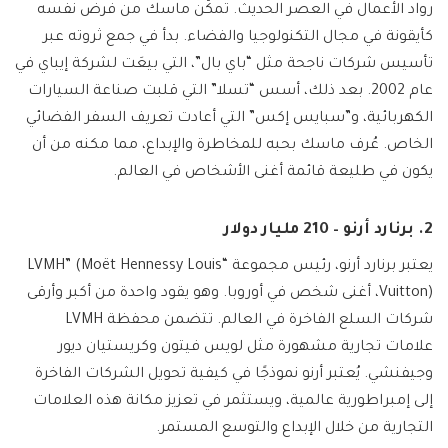
رواد الأعمال في العصر الحديث. تمكّن ماسك من فرض نفسه
كأيقونة في مجال التكنولوجيا والفضاء. بدأ في جمع ثروته عبر
تأسيس شركات ناجحة مثل “باي بال”، التي بيعَت لشركة إيباي في
عام 2002. بعد ذلك، أسس “تسلا” التي قلبت صناعة السيارات
الكهربائية، و”سبايس إكس” التي أعادت تعريف السفر الفضائي
الخاص. عُرف ماسك بحبه للمخاطرة والإبداع، مما مكنه من أن
يكون في طليعة قائمة أغنى الأشخاص في العالم.
2. برنارد أرنو – 210 مليار دولار
يعتبر برنارد أرنو، رئيس مجموعة “LVMH” (Moët Hennessy Louis
Vuitton)، أغنى شخص في أوروبا. وهو يقود واحدة من أكبر وأرقى
شركات السلع الفاخرة في العالم. تتضمن محفظة LVMH
علامات تجارية مشهورة مثل لويس فيتون وكريستيان ديور
وجيفنشي. يُعتبر أرنو نموذجًا في كيفية تحويل الشركات الفاخرة
إلى إمبراطورية عالمية، ويستثمر في تعزيز مكانة هذه العلامات
التجارية من خلال الإبداع والتوسع المستمر.