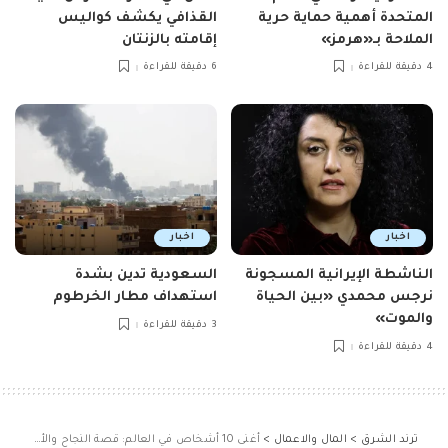
المتحدة أهمية حماية حرية
القذافي يكشف كواليس
الملاحة بـ«هرمز»
إقامته بالزنتان
4 دقيقة للقراءة
6 دقيقة للقراءة
اخبار
اخبار
الناشطة الإيرانية المسجونة
السعودية تدين بشدة
نرجس محمدي «بين الحياة
استهداف مطار الخرطوم
والموت»
3 دقيقة للقراءة
4 دقيقة للقراءة
ترند الشرق
>
المال والاعمال
>
أغنى 10 أشخاص في العالم: قصة النجاح والأسرار المالية