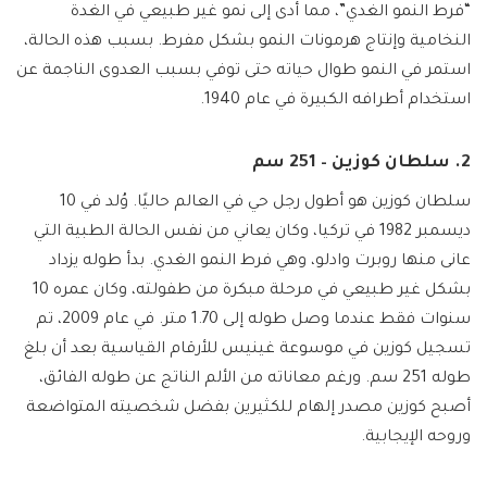
“فرط النمو الغدي”، مما أدى إلى نمو غير طبيعي في الغدة
النخامية وإنتاج هرمونات النمو بشكل مفرط. بسبب هذه الحالة،
استمر في النمو طوال حياته حتى توفي بسبب العدوى الناجمة عن
استخدام أطرافه الكبيرة في عام 1940.
2. سلطان كوزين – 251 سم
سلطان كوزين هو أطول رجل حي في العالم حاليًا. وُلد في 10
ديسمبر 1982 في تركيا، وكان يعاني من نفس الحالة الطبية التي
عانى منها روبرت وادلو، وهي فرط النمو الغدي. بدأ طوله يزداد
بشكل غير طبيعي في مرحلة مبكرة من طفولته، وكان عمره 10
سنوات فقط عندما وصل طوله إلى 1.70 متر. في عام 2009، تم
تسجيل كوزين في موسوعة غينيس للأرقام القياسية بعد أن بلغ
طوله 251 سم. ورغم معاناته من الألم الناتج عن طوله الفائق،
أصبح كوزين مصدر إلهام للكثيرين بفضل شخصيته المتواضعة
وروحه الإيجابية.