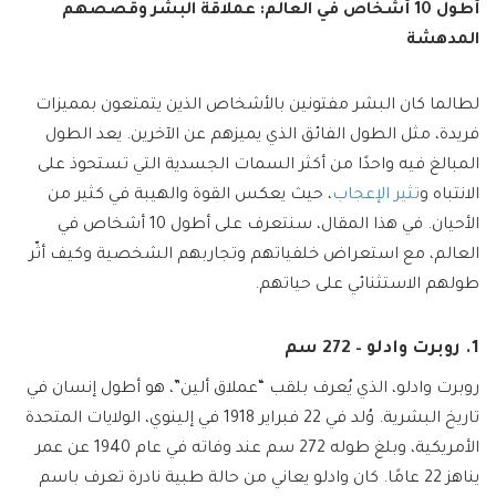
أطول 10 أشخاص في العالم: عملاقة البشر وقصصهم
المدهشة
لطالما كان البشر مفتونين بالأشخاص الذين يتمتعون بمميزات
فريدة، مثل الطول الفائق الذي يميزهم عن الآخرين. يعد الطول
المبالغ فيه واحدًا من أكثر السمات الجسدية التي تستحوذ على
الانتباه و
تثير الإعجاب
، حيث يعكس القوة والهيبة في كثير من
الأحيان. في هذا المقال، سنتعرف على أطول 10 أشخاص في
العالم، مع استعراض خلفياتهم وتجاربهم الشخصية وكيف أثّر
طولهم الاستثنائي على حياتهم.
1. روبرت وادلو – 272 سم
روبرت وادلو، الذي يُعرف بلقب “عملاق ألين”، هو أطول إنسان في
تاريخ البشرية. وُلد في 22 فبراير 1918 في إلينوي، الولايات المتحدة
الأمريكية، وبلغ طوله 272 سم عند وفاته في عام 1940 عن عمر
يناهز 22 عامًا. كان وادلو يعاني من حالة طبية نادرة تعرف باسم