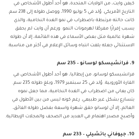
كيفن وايت، من الولايات المتحدة، هو أحد أطول الأشخاص في
التاريخ الأمريكي. وُلد في 5 يوليو 1990، ووصل طوله إلى 238 سم.
كانت حالته مرتبطة باضطراب في نمو الغدة النخامية، والذي
يسبب إفرازًا مفرطًا لهرمونات النمو. ورغم أن وايت لم يحقق
شهرة عالمية مثل بعض الأسماء في هذه القائمة، إلا أن طوله
الاستثنائي جعله يلفت انتباه وسائل الإعلام في أكثر من مناسبة.
9. فرانشيسكو لوسانو – 235 سم
فرانشيسكو لوسانو، من إيطاليا، هو أحد أطول الأشخاص في
القارة الأوروبية. وُلد في 25 سبتمبر 1979، وبلغ طوله 235 سم.
كان يعاني من اضطراب في الغدة النخامية، مما جعل نموه
يتسارع بشكل غير طبيعي. رغم كونه ليس من بين الأطول في
العالم، إلا أن لوسانو حقق شهرة واسعة بفضل طوله الفائق،
وأصبح مصدر اهتمام في العديد من الصحف والمجلات الإيطالية.
10. جيوفاني باتشيلي – 233 سم