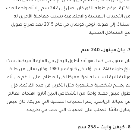
الفارع كان مصدر اهتمام في وسائل الإعلام الأمريكية في تلك
الفترة. ورغم طوله الذي كان يصل إلى 242 سم، إلا أنه واجه العديد
من التحديات النفسية والاجتماعية بسبب معاملة الآخرين له
استنادًا إلى طوله. توفي كولمان في عام 2015 بعد صراع طويل
مع المشاكل الصحية.
7. يان مينوز – 240 سم
يان مينوز، من كندا، هو أحد أطول الرجال في القارة الأمريكية، حيث
بلغ طوله 240 سم. وُلد في 6 نوفمبر 1980، وكان يعاني من حالة
وراثية نادرة تسبب له نموًا مفرطًا في العظام. على الرغم من أنه
لم يصبح شخصية مشهورة مثل الآخرين في هذه القائمة، فإن
طول مينوز جعله واحدًا من الأشخاص الذين أثاروا اهتمام العالم
في مجاله الرياضي. رغم التحديات الصحية التي مر بها، كان مينوز
يحاول دائمًا التغلب على العقبات التي تقف في طريقه.
8. كيفن وايت – 238 سم