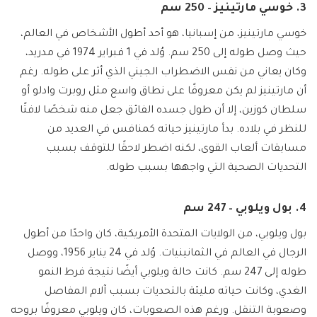
3. خوسي مارتينيز – 250 سم
خوسي مارتينيز، من إسبانيا، هو أحد أطول الأشخاص في العالم،
حيث وصل طوله إلى 250 سم. وُلد في 1 فبراير 1974 في مدريد،
وكان يعاني من نفس الاضطراب الجيني الذي أثر على طوله. رغم
أن مارتينيز لم يكن معروفًا على نطاق واسع مثل روبرت وادلو أو
سلطان كوزين، إلا أن طول جسده الفائق جعل منه شخصًا لافتًا
للنظر في بلاده. بدأ مارتينيز حياته كمنافس في العديد من
مسابقات ألعاب القوى، لكنه اضطر لاحقًا للتوقف بسبب
التحديات الصحية التي واجهها بسبب طوله.
4. بول ويلوبي – 247 سم
بول ويلوبي، من الولايات المتحدة الأمريكية، كان واحدًا من أطول
الرجال في العالم في الثمانينيات. وُلد في 24 يناير 1956، ووصل
طوله إلى 247 سم. كانت حالة ويلوبي أيضًا نتيجة فرط النمو
الغدي، وكانت حياته مليئة بالتحديات بسبب آلام المفاصل
وصعوبة التنقل. ورغم هذه الصعوبات، كان ويلوبي معروفًا بروحه