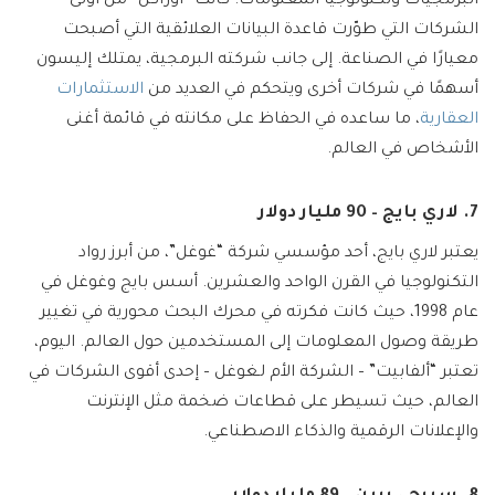
البرمجيات وتكنولوجيا المعلومات. كانت “أوراكل” من أولى
الشركات التي طوّرت قاعدة البيانات العلائقية التي أصبحت
معيارًا في الصناعة. إلى جانب شركته البرمجية، يمتلك إليسون
أسهمًا في شركات أخرى ويتحكم في العديد من
الاستثمارات
العقارية
، ما ساعده في الحفاظ على مكانته في قائمة أغنى
الأشخاص في العالم.
7. لاري بايج – 90 مليار دولار
يعتبر لاري بايج، أحد مؤسسي شركة “غوغل”، من أبرز رواد
التكنولوجيا في القرن الواحد والعشرين. أسس بايج وغوغل في
عام 1998، حيث كانت فكرته في محرك البحث محورية في تغيير
طريقة وصول المعلومات إلى المستخدمين حول العالم. اليوم،
تعتبر “ألفابيت” – الشركة الأم لـغوغل – إحدى أقوى الشركات في
العالم، حيث تسيطر على قطاعات ضخمة مثل الإنترنت
والإعلانات الرقمية والذكاء الاصطناعي.