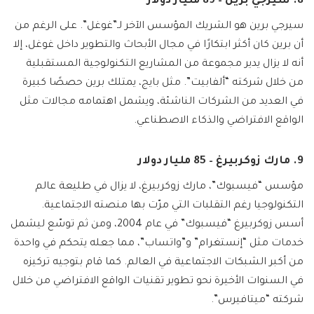
8. سيرجي برين – 89 مليار دولار
سيرجي برين هو الشريك المؤسس الآخر لـ”غوغل”. على الرغم من
أن برين كان أكثر ابتكارًا في مجال الأبحاث والتطوير داخل غوغل، إلا
أنه لا يزال يدير مجموعة من المشاريع التكنولوجية المستقبلية
من خلال شركته “ألفابيت”. مثل بايج، يمتلك برين حصصًا كبيرة
في العديد من الشركات الناشئة، ويشمل اهتمامه مجالات مثل
الواقع الافتراضي والذكاء الاصطناعي.
9. مارك زوكربيرغ – 85 مليار دولار
مؤسس “فيسبوك”، مارك زوكربيرغ، لا يزال في طليعة عالم
التكنولوجيا رغم التقلبات التي مرّت بها منصته الاجتماعية.
أسس زوكربيرغ “فيسبوك” في عام 2004، ومن ثم توسّع ليشمل
خدمات مثل “إنستغرام” و”واتساب”، مما جعله يتحكم في واحدة
من أكبر الشبكات الاجتماعية في العالم. كما قام بتوجيه تركيزه
في السنوات الأخيرة نحو تطوير تقنيات الواقع الافتراضي من خلال
شركته “ميتافيرس”.