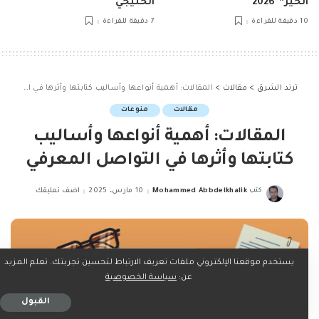
الخير” 2026
الخليجي
10 دقيقة للقراءة
7 دقيقة للقراءة
ترند الشرق
>
مقالات
>
المقالات: أهمية أنواعها وأساليب كتابتها وأثرها في التواصل المعرفي
مقالات
منوعات
المقالات: أهمية أنواعها وأساليب
كتابتها وأثرها في التواصل المعرفي
كتب
Mohammed Abbdelkhalik
10 مارس، 2025
اضف تعليقك
Posted
by
يستخدم موقعنا الإلكتروني ملفات تعريف الارتباط لتحسين تجربتك. تعلم المزيد
عن:
سياسة الخصوصية
القبول