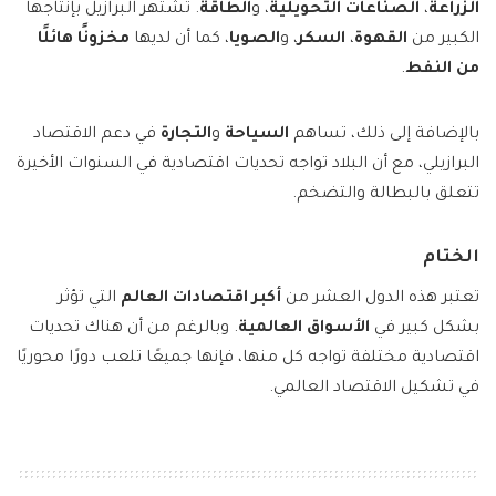
الزراعة
،
الصناعات التحويلية
، و
الطاقة
. تشتهر البرازيل بإنتاجها
الكبير من
القهوة
،
السكر
، و
الصويا
، كما أن لديها
مخزونًا هائلًا
من النفط
.
بالإضافة إلى ذلك، تساهم
السياحة
و
التجارة
في دعم الاقتصاد
البرازيلي، مع أن البلاد تواجه تحديات اقتصادية في السنوات الأخيرة
تتعلق بالبطالة والتضخم.
الختام
تعتبر هذه الدول العشر من
أكبر اقتصادات العالم
التي تؤثر
بشكل كبير في
الأسواق العالمية
. وبالرغم من أن هناك تحديات
اقتصادية مختلفة تواجه كل منها، فإنها جميعًا تلعب دورًا محوريًا
في تشكيل الاقتصاد العالمي.