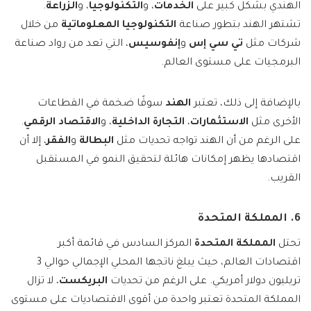
الهندي بشكل كبير على
الخدمات
، و
التكنولوجيا
، و
الزراعة
.
تشتهر الهند بتطور صناعة
التكنولوجيا المعلوماتية
من خلال
شركات مثل
تي سي إس
و
إنفوسيس
، التي تعد من رواد صناعة
البرمجيات على مستوى العالم.
بالإضافة إلى ذلك، تعتبر
الهند
سوقًا ضخمة في القطاعات
الأخرى مثل
الاستثمارات
،
التجارة الداخلية
، و
الاقتصاد الرقمي
.
على الرغم من أن الهند تواجه تحديات مثل
البطالة
و
الفقر
، إلا أن
اقتصادها يظهر إمكانات هائلة لتحقيق النمو في المستقبل
القريب.
6. المملكة المتحدة
تحتل
المملكة المتحدة
المركز السادس في قائمة أكبر
اقتصادات العالم، حيث يبلغ ناتجها المحلي الإجمالي حوالي 3
تريليون دولار أمريكي. على الرغم من تحديات
البريكست
، لا تزال
المملكة المتحدة تعتبر واحدة من أقوى الاقتصاديات على مستوى