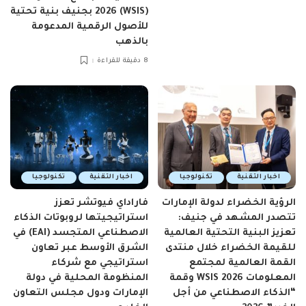
(WSIS) 2026 بجنيف بنية تحتية
للأصول الرقمية المدعومة
بالذهب
8 دقيقة للقراءة
اخبار التقنية
تكنولوجيا
اخبار التقنية
تكنولوجيا
الرؤية الخضراء لدولة الإمارات
فاراداي فيوتشر تعزز
تتصدر المشهد في جنيف:
استراتيجيتها لروبوتات الذكاء
تعزيز البنية التحتية العالمية
الاصطناعي المتجسد (EAI) في
للقيمة الخضراء خلال منتدى
الشرق الأوسط عبر تعاون
القمة العالمية لمجتمع
استراتيجي مع شركاء
المعلومات WSIS 2026 وقمة
المنظومة المحلية في دولة
“الذكاء الاصطناعي من أجل
الإمارات ودول مجلس التعاون