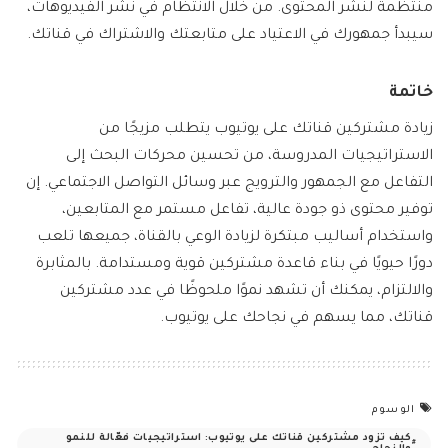
منتظمة لنشر المحتوى. من خلال الانتظام في نشر الفيديوهات،
سيبدأ جمهورك في الاعتياد على متابعتك والاشتراك في قناتك.
خاتمة
زيادة مشتركين قناتك على يوتيوب يتطلب مزيجًا من
الاستراتيجيات المدروسة، من تحسين محركات البحث إلى
التفاعل مع الجمهور والترويج عبر وسائل التواصل الاجتماعي. إن
توفير محتوى ذو جودة عالية، تفاعل مستمر مع المتابعين،
واستخدام أساليب مبتكرة لزيادة الوعي بالقناة، جميعها تلعب
دورًا حيويًا في بناء قاعدة مشتركين قوية ومستدامة. بالمثابرة
والالتزام، يمكنك أن تشهد نموًا ملحوظًا في عدد مشتركين
قناتك، مما يسهم في نجاحك على يوتيوب.
الوسوم
كيف تزود مشتركين قناتك على يوتيوب: استراتيجيات فعّالة للنمو