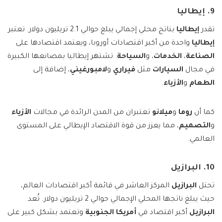
9. إيطاليا
تقدر
إيطاليا
بناتج محلي إجمالي يبلغ حوالي 2.1 تريليون دولار. تعتبر
إيطاليا
واحدة من أكبر اقتصادات أوروبا، ويعتمد اقتصادها على
الصناعة
،
الخدمات
، و
السياحة
. تشتهر إيطاليا بمصانعها الكبيرة
في مجال
السيارات
مثل
فيراري
و
لامبورغيني
، إضافة إلى
الطعام
و
الأزياء
.
كما أن
روما
و
ميلانو
تعتبران من المدن الرائدة في مجالات
الأزياء
و
التصميم
، مما يعزز من قوة الاقتصاد الإيطالي على المستوى
العالمي.
10. البرازيل
تحتل
البرازيل
المركز العاشر في قائمة أكبر اقتصادات العالم،
حيث يبلغ ناتجها المحلي الإجمالي حوالي 2 تريليون دولار. تُعد
البرازيل
أكبر اقتصاد في
أمريكا الجنوبية
وتعتمد بشكل كبير على