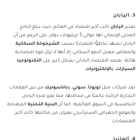
3. اليابان
تعتبر
اليابان
ثالث أكبر اقتصاد في العالم، حيث يبلغ الناتج
المحلي الإجمالي لها حوالي 5 تريليونات دولار. على الرغم من أن
اليابان تشهد تباطؤًا اقتصاديًا بسبب
الشيخوخة السكانية
وانخفاض معدل النمو السكاني، إلا أنها لا تزال قوة اقتصادية
هائلة. يعتمد الاقتصاد الياباني بشكل كبير على
التكنولوجيا
،
السيارات
، و
الإلكترونيات
.
تعد شركات مثل
تويوتا
،
سوني
، و
باناسونيك
من بين العلامات
التجارية الرائدة عالميًا في مجالاتها، مما يعزز قدرة اليابان
التنافسية في السوق العالمية. كما أن
البنية التحتية
المتقدمة
والموقع الجغرافي الاستراتيجي يعززان من مكانتها كأحد أكبر
الاقتصادات.
4. ألمانيا