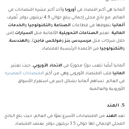
ألمانيا هي أكبر اقتصاد في
أوروبا
وأحد أكبر عشرة اقتصادات في
العالم، مع ناتج محلي إجمالي يبلغ حوالي 4.9 تريليون دولار. تُعرف
ألمانيا
بتفوقها في قطاعات
الصناعة
و
التكنولوجيا
و
الخدمات
المالية
. تعتبر
الصناعات التحويلية
الألمانية مثل
السيارات
(من
خلال شركات مثل
مرسيدس بنز
و
فولكس فاجن
)، و
الهندسة
،
و
التكنولوجيا
من الأعمدة الرئيسية للاقتصاد.
ألمانيا أيضًا تلعب دورًا محوريًا في
الاتحاد الأوروبي
، حيث تعتبر
المانيا
قلب الاقتصاد الأوروبي وهي من أكبر
الاقتصادات المصدرة
في العالم. تساهم ألمانيا بشكل كبير في استقرار الأسواق
الأوروبية والعالمية.
5. الهند
تعد
الهند
من الاقتصادات الأسرع نموًا في العالم، حيث بلغ الناتج
المحلي الإجمالي لها حوالي 3.5 تريليون دولار. يعتمد الاقتصاد