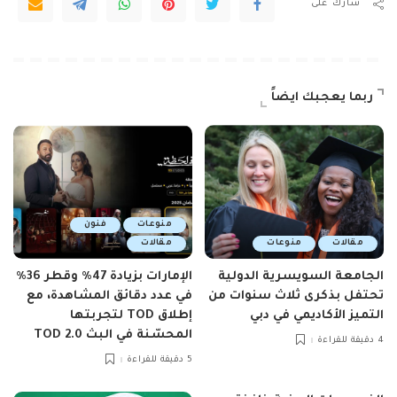
شارك على
ربما يعجبك ايضاً
منوعات
فنون
مقالات
منوعات
مقالات
الجامعة السويسرية الدولية
الإمارات بزيادة 47٪ وقطر 36٪
تحتفل بذكرى ثلاث سنوات من
في عدد دقائق المشاهدة، مع
التميز الأكاديمي في دبي
إطلاق TOD لتجربتها
المحسّنة في البث TOD 2.0
4 دقيقة للقراءة
5 دقيقة للقراءة