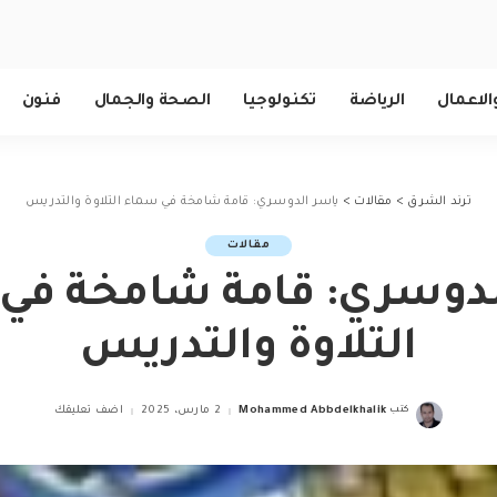
الاعمال
الرياضة
تكنولوجيا
الصحة والجمال
فنون
ترند الشرق
>
مقالات
>
ياسر الدوسري: قامة شامخة في سماء التلاوة والتدريس
مقالات
لدوسري: قامة شامخة في
التلاوة والتدريس
كتب
Mohammed Abbdelkhalik
2 مارس، 2025
اضف تعليقك
Posted
by