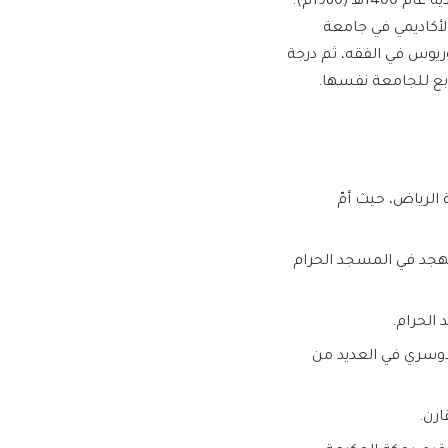
ولد الشيخ ياسر الدوسري في محافظة الخرج بالمملكة العربية السعودية عام 1400هـ (1980م).
لأكاديمي في جامعة
ريوس في الفقه، ثم درجة
ابع للجامعة نفسها.
الرياض، حيث أمّ
ويح والتهجد في المسجد الحرام
دوسري في العديد من
رن.