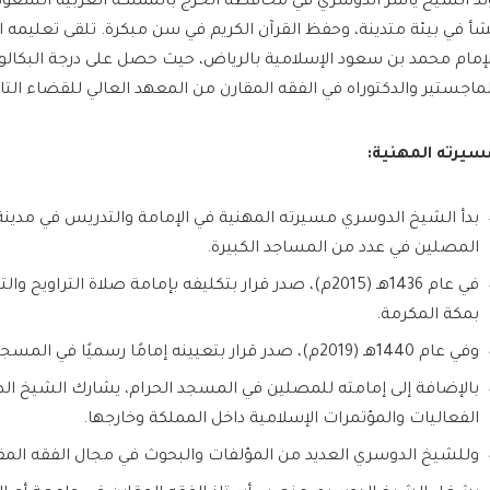
شأ في بيئة متدينة، وحفظ القرآن الكريم في سن مبكرة. تلقى تعليمه ا
لإمام محمد بن سعود الإسلامية بالرياض، حيث حصل على درجة البكالو
لماجستير والدكتوراه في الفقه المقارن من المعهد العالي للقضاء الت
سيرته المهنية:
بدأ الشيخ الدوسري مسيرته المهنية في الإمامة والتدريس في مدينة 
المصلين في عدد من المساجد الكبيرة.
في عام 1436هـ (2015م)، صدر قرار بتكليفه بإمامة صلاة الترا
بمكة المكرمة.
وفي عام 1440هـ (2019م)، صدر قرار بتعيينه إمامًا رسميًا في المسجد الحرام.
بالإضافة إلى إمامته للمصلين في المسجد الحرام، يشارك الشيخ ال
الفعاليات والمؤتمرات الإسلامية داخل المملكة وخارجها.
وللشيخ الدوسري العديد من المؤلفات والبحوث في مجال الفقه المقا