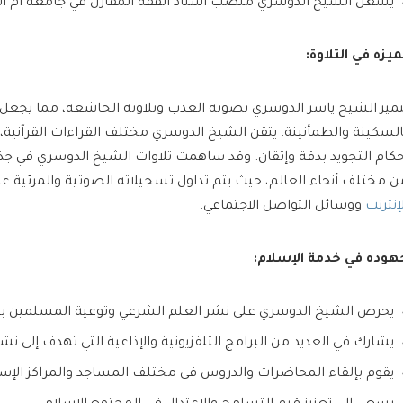
يشغل الشيخ الدوسري منصب أستاذ الفقه المقارن في جامعة أم الق
ميزه في التلاوة:
تميز الشيخ ياسر الدوسري بصوته العذب وتلاوته الخاشعة، مما يجع
السكينة والطمأنينة. يتقن الشيخ الدوسري مختلف القراءات القرآنية
حكام التجويد بدقة وإتقان. وقد ساهمت تلاوات الشيخ الدوسري في ج
ن مختلف أنحاء العالم، حيث يتم تداول تسجيلاته الصوتية والمرئية ع
لإنترنت
ووسائل التواصل الاجتماعي.
هوده في خدمة الإسلام:
يحرص الشيخ الدوسري على نشر العلم الشرعي وتوعية المسلمين بأم
يشارك في العديد من البرامج التلفزيونية والإذاعية التي تهدف إلى نشر
يقوم بإلقاء المحاضرات والدروس في مختلف المساجد والمراكز الإسل