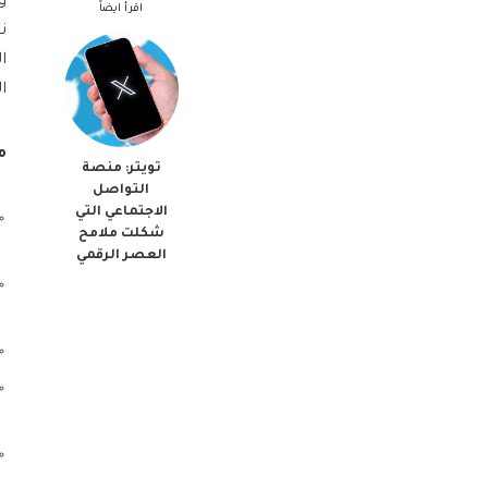
اقرأ ايضاً
ن
ا
ا
م
تويتر: منصة
التواصل
الاجتماعي التي
شكلت ملامح
العصر الرقمي