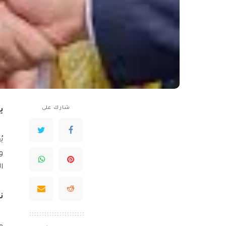
شارك على
ي
ي
و
ا
ن