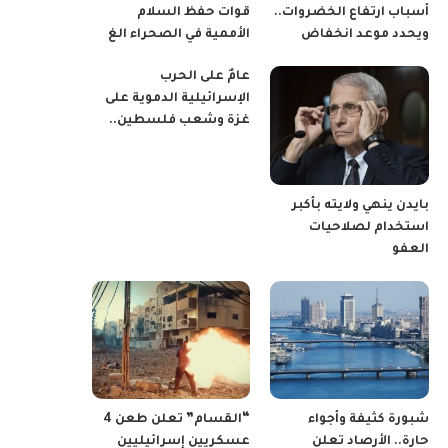
أسباب ارتفاع الخضروات..
قوات حفظ السلام
ويحدد موعد انخفاض
الأممية في الصحراء الغ
عامٌ على الحرب
الإسرائيلية الدموية على
غزة وشعب فلسطين..
بايدن ينهي ولايته بأكبر
استخدام لصلاحيات
العفو
شبورة كثيفة وأجواء
“القسام” تعلن طعن 4
حارة.. الأرصاد تعلن
عسكريين إسرائيليين