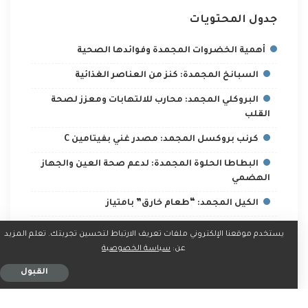
جدول المحتويات
أهمية الخضروات المجمدة وفوائدها الصحية
السبانخ المجمدة: كنز من العناصر الغذائية
البروكلي المجمد: محارب للالتهابات ومعزز لصحة
القلب
كرنب بروكسل المجمد: مصدر غني بفيتامين C
البطاطا الحلوة المجمدة: لدعم صحة العين والجهاز
الهضمي
الكيل المجمد: “طعام خارق” بامتياز
الإدامامي المجمد: معزز لصحة الأمعاء والقلب
يستخدم موقعنا الإلكتروني ملفات تعريف الارتباط لتحسين تجربتك. تعلم المزيد
عن:
سياسة الخصوصية
البازلاء الخضراء المجمدة: متعددة الاستخدامات
وغنية بالبروتين
القبول
القرنبيط المجمد: لدعم وظائف الدماغ والجهاز
العصبي