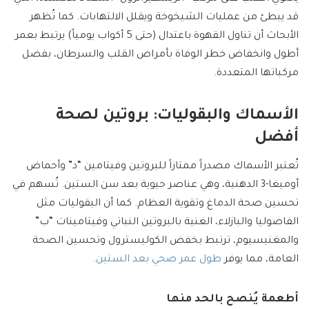
قد يبطئ من عمليات الشيخوخة ويقلل الالتهابات. كما تُظهر
الأبحاث أن تناول القهوة باعتدال (حتى 5 أكواب يومياً) يرتبط بعمر
أطول وانخفاض خطر الوفاة بأمراض القلب والسرطان، بفضل
مركباتها المتعددة.
الأسماك والبقوليات: بروتين لصحة
أفضل
تُعتبر الأسماك مصدراً ممتازاً للبروتين وفيتامين “د” وأحماض
أوميغا-3 الدهنية، وهي عناصر حيوية بعد سن الستين. تُسهم في
تحسين صحة الدماغ وتقوية العظام. كما أن البقوليات مثل
الفاصوليا والبازلاء، الغنية بالبروتين النباتي وفيتامينات “ب”
والمغنيسيوم، ترتبط بخفض الكوليسترول وتحسين الصحة
العامة، مما يوفر
طول عمر صحي بعد الستين
.
أطعمة يُنصح بالحد منها