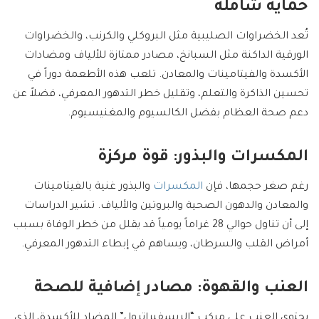
حماية شاملة
تُعد الخضراوات الصليبية مثل البروكلي والكرنب، والخضراوات
الورقية الداكنة مثل السبانخ، مصادر ممتازة للألياف ومضادات
الأكسدة والفيتامينات والمعادن. تلعب هذه الأطعمة دوراً في
تحسين الذاكرة والتعلم، وتقليل خطر التدهور المعرفي، فضلاً عن
دعم صحة العظام بفضل الكالسيوم والمغنيسيوم.
المكسرات والبذور: قوة مركزة
رغم صغر حجمها، فإن
المكسرات
والبذور غنية بالفيتامينات
والمعادن والدهون الصحية والبروتين والألياف. تشير الدراسات
إلى أن تناول حوالي 28 غراماً يومياً قد يقلل من خطر الوفاة بسبب
أمراض القلب والسرطان، ويساهم في إبطاء التدهور المعرفي.
العنب والقهوة: مصادر إضافية للصحة
يحتوي العنب على مركب “الريسفيراترول” المضاد للأكسدة، الذي