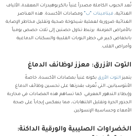
تُعد الحبوب الكاملة مصدراً غنياً بالكربوهيدرات المعقدة، الألياف
الغذائية،
فيتامينات “ب”
ومضادات الأكسدة. هذه العناصر
الغذائية ضرورية لعملية شيخوخة صحية وتقليل مخاطر الإصابة
بالأمراض المزمنة. يرتبط تناول حصتين إلى ثلاث حصص يومياً
بانخفاض كبير في خطر النوبات القلبية والسكتات الدماغية
وأمراض القلب.
التوت الأزرق: معزز لوظائف الدماغ
يتميز
التوت الأزرق
بكونه غنياً بمضادات الأكسدة، خاصةً
الأنثوسيانين، التي تُعرف بقدرتها على تحسين وظائف الدماغ
وإبطاء التدهور المعرفي. كما تساهم هذه المضادات في محاربة
الجذور الحرة وتقليل الالتهابات، مما ينعكس إيجاباً على صحة
الأمعاء وحساسية الإنسولين.
الخضراوات الصليبية والورقية الداكنة: