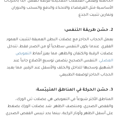
الخاطئة ويعطي العضلات الصحيحة فرصة للعمل. ابدأ بالحركات
الأساسية مثل القرفصاء والانحناء والدفع والسحب والدوران
وتمارين تثبيت الجذع.
2. حسّن طريقة التنفس:
يعمل الحجاب الحاجز مع عضلات البطن العميقة لتثبيت العمود
الفقري. عندما يكون التنفس سطحياً أو من الصدر فقط، تتدخل
عضلات الرقبة والكتفان والظهر، مما يعزز أنماط
التعويض
العضلي
. التنفس الصحيح يتضمن توسيع الأضلاع جانباً عند
الشهيق وسحبها للداخل والخلف والأسفل عند الزفير، مما يعيد
الحجاب الحاجز لوضعه الطبيعي.
3. حسّن الحركة في المناطق المتيبّسة:
المناطق الأكثر شيوعاً في التعويض هي عضلات ثني الورك،
والقفص الصدري، ومنتصف الظهر. شد عضلات الورك يضغط
على أسفل الظهر وأوتار الركبة، بينما يحد تيبس القفص الصدري