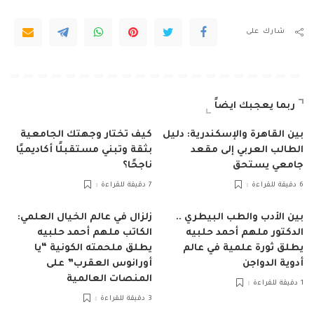
شارك على
ربما يعجبك ايضاً
بين القاهرة والإسكندرية: دليل
كيف تختار وجهتك الجامعية
الطالب العربي إلى مقعد
بثقة وتبني مستقبلًا أكاديميًا
جامعي يستحق
ناجحًا؟
6 دقيقة للقراءة
7 دقيقة للقراءة
بين الأدب والطب البيطري ..
زلزال في عالم الخيال العلمي:
الدكتور ملهم أحمد حلبيه
الكاتب ملهم أحمد حلبيه
يطلق ثورة علمية في عالم
يطلق ملحمته الكونية “يا
أدوية الدواجن
أورانوس العقرب” على
المنصات العالمية
1 دقيقة للقراءة
3 دقيقة للقراءة