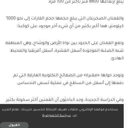
يبلغ ارتفاعها 8800 متر بأكثر من 100 مرة.
والقمتان الصخريتان التي يبلغ حجمها حجم القارات إلى نحو 1000
كيلومتر، هما أكبر بكثير من أي شيء آخر موجود على كوكبنا.
وتقع القمتان على الحدود بين نواة الأرض والوشاح، وهي المنطقة
شبه الصلبة الموجودة أسفل القشرة، أسفل أفريقيا والمحيط
الهادئ.
وتوجد حولها «مقبرة» من الصفائح التكتونية الغارقة التي تم
دفعها إلى أسفل من السطح في عملية تسمى الاندساس.
وفي الدراسة الجديدة، وجد الباحثون أن القمتين أكثر سخونة بكثير
من طبقات قشرة الأرض المحيطة بها، وأقدم منها بملايين
يستخدم موقعنا الإلكتروني ملفات تعريف الارتباط لتحسين تجربتك. تعلم المزيد
السنين.
عن:
سياسة الخصوصية
القبول