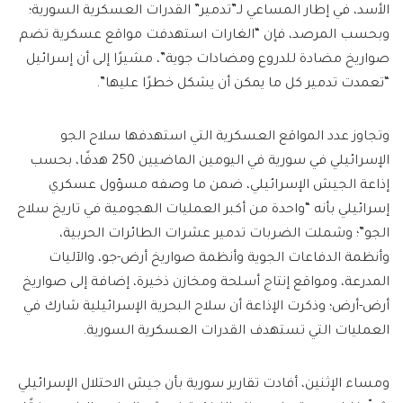
الأسد، في إطار المساعي لـ”تدمير” القدرات العسكرية السورية؛
وبحسب المرصد، فإن “الغارات استهدفت مواقع عسكرية تضم
صواريخ مضادة للدروع ومضادات جوية”، مشيرًا إلى أن إسرائيل
“تعمدت تدمير كل ما يمكن أن يشكل خطرًا عليها”.
وتجاوز عدد المواقع العسكرية التي استهدفها سلاح الجو
الإسرائيلي في سورية في اليومين الماضيين 250 هدفًا، بحسب
إذاعة الجيش الإسرائيلي، ضمن ما وصفه مسؤول عسكري
إسرائيلي بأنه “واحدة من أكبر العمليات الهجومية في تاريخ سلاح
الجو”؛ وشملت الضربات تدمير عشرات الطائرات الحربية،
وأنظمة الدفاعات الجوية وأنظمة صواريخ أرض-جو، والآليات
المدرعة، ومواقع إنتاج أسلحة ومخازن ذخيرة، إضافة إلى صواريخ
أرض-أرض؛ وذكرت الإذاعة أن سلاح البحرية الإسرائيلية شارك في
العمليات التي تستهدف القدرات العسكرية السورية.
ومساء الإثنين، أفادت تقارير سورية بأن جيش الاحتلال الإسرائيلي