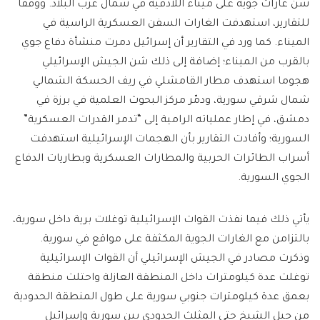
شنّ غارات جوية على ميناء اللاذقية في شمال غرب البلاد. ووفقًا
للتقارير، استهدفت الغارات السفن العسكرية الراسية في
الميناء. كما ورد في التقارير أن إسرائيل دمرت منشأة دفاع جوي
بالقرب من الميناء؛ إضافة إلى ذلك شن الجيش الإسرائيلي
هجوما استهدف مطار القامشلي في ريف الحسكة الشمالي
شمال شرقي سورية، ودمّر مركز البحوث العلمية في برزة في
دمشق، في إطار عملياته الرامية إلى “تدمر القدرات العسكرية”
السورية؛ وأفادت التقارير بأن الهجمات الإسرائيلية استهدفت
أسراب الطائرات الحربية والمطارات العسكرية وبطاريات الدفاع
الجوي السورية.
يأتي ذلك فيما نفذت القوات الإسرائيلية توغلات برية داخل سورية،
بالتزامن مع الغارات الجوية المكثفة على مواقع في سورية.
وذكرت مصادر في الجيش الإسرائيلي أن القوات الإسرائيلية
توغلت عدة كيلومترات داخل المنطقة العازلة واحتلت منطقة
بعمق عدة كيلومترات جنوبي سورية على طول المنطقة الحدودية
من جبل الشيخ حتى المثلث الحدودي بين سورية وإسرائيل