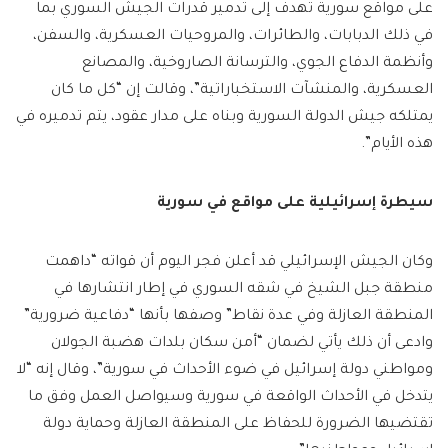
على مواقع سورية تهدف إلى تدمير قدرات الجيش السوري بما
في ذلك الدبابات، والطائرات، والمروحيات العسكرية، والسفن،
وأنظمة الدفاع الجوي، والترسانة الصاروخية، والمصانع
العسكرية، والمنشآت الاستخباراتية”، وقالت إن “كل ما كان
يمتلكه جيش الدولة السورية وبناه على مدار عقود، يتم تدميره في
هذه الأيام”.
سيطرة إسرائيلية على مواقع في سورية
وكان الجيش الإسرائيلي قد أعلن فجر اليوم أن قواته “داهمت
منطقة جبل الشيخ في شقه السوري في إطار انتشارها في
المنطقة العازلة وفي عدة نقاط” وصفها بأنها “دفاعية ضرورية”
وادعى أن ذلك يأتي لضمان “أمن سكان بلدات هضبة الجولان
ومواطني دولة إسرائيل في ضوء الأحداث في سورية”، وقال إنه “لا
يتدخل في الأحداث الواقعة في سورية وسيواصل العمل وفق ما
تقتضيها الضرورة للحفاظ على المنطقة العازلة وحماية دولة