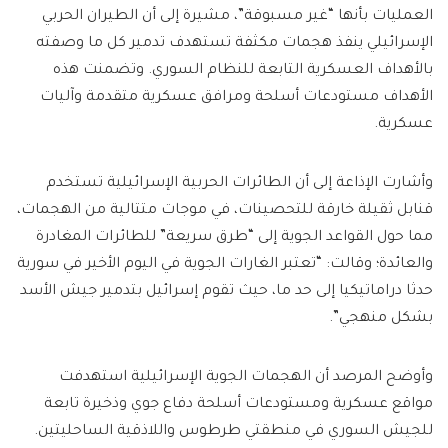
العمليات بأنها “غير مسبوقة”، مشيرة إلى أن الطيران الحربي
الإسرائيلي ينفذ هجمات مكثفة تستهدف تدمير كل ما وصفته
بالأهداف العسكرية التابعة للنظام السوري. وتضمنت هذه
الأهداف مستودعات أسلحة ومرافق عسكرية متقدمة وآليات
عسكرية.
وأشارت الإذاعة إلى أن الطائرات الحربية الإسرائيلية تستخدم
قنابل ثقيلة خارقة للتحصينات، في موجات متتالية من الهجمات،
مما حول القواعد الجوية إلى “طرق سريعة” للطائرات المغادرة
والعائدة؛ وقالت: “تعتبر الغارات الجوية في اليوم الأخير في سورية
حدثا دراماتيكيا إلى حد ما، حيث تقوم إسرائيل بتدمير جيش الأسد
بشكل منهجي”.
وأوضح المرصد أن الهجمات الجوية الإسرائيلية استهدفت
مواقع عسكرية ومستودعات أسلحة دفاع جوي وذخيرة تابعة
للجيش السوري في منطقتي طرطوس واللاذقية الساحليتين.