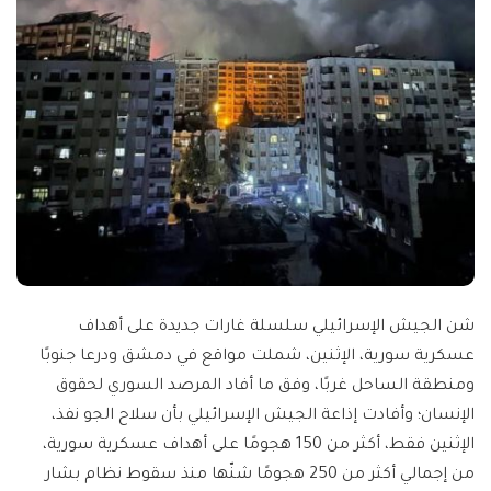
شن الجيش الإسرائيلي سلسلة غارات جديدة على أهداف
عسكرية سورية، الإثنين، شملت مواقع في دمشق ودرعا جنوبًا
ومنطقة الساحل غربًا، وفق ما أفاد المرصد السوري لحقوق
الإنسان؛ وأفادت إذاعة الجيش الإسرائيلي بأن سلاح الجو نفذ،
الإثنين فقط، أكثر من 150 هجومًا على أهداف عسكرية سورية،
من إجمالي أكثر من 250 هجومًا شنّها منذ سقوط نظام بشار