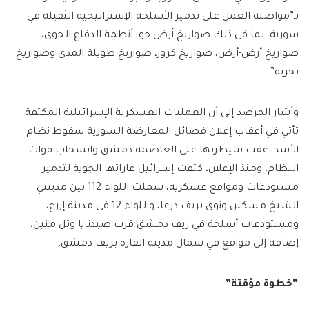
بـ”مواصلة العمل على تدمير الأسلحة الإستراتيجية الثقيلة في
سورية، بما في ذلك صواريخ أرض-جو، أنظمة الدفاع الجوي،
صواريخ أرض-أرض، صواريخ كروز، صواريخ طويلة المدى وصواريخ
بحرية”.
وأشار المرصد إلى أن العمليات العسكرية الإسرائيلية المكثفة
تأتي في أعقاب إعلان فصائل المعارضة السورية سقوط نظام
الأسد، عقب سيطرتها على العاصمة دمشق وانسحاب قوات
النظام. ومنذ الإعلان، كثفت إسرائيل غاراتها الجوية لتدمير
مستودعات ومواقع عسكرية، شملت اللواء 112 بين مدينتي
الشيخ مسكين ونوى بريف درعا، واللواء 12 في مدينة إزرع،
ومستودعات أسلحة في ريف دمشق قرب صيدنايا وتل منين،
إضافة إلى مواقع في شمال مدينة القارة بريف دمشق.
“خطوة مؤقتة”