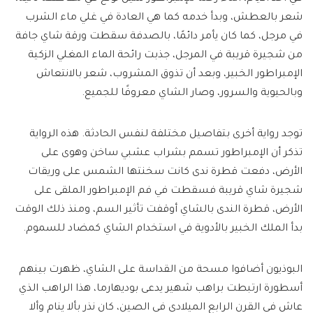
شعر بالعطش، وبدأ خدمه كما هي العادة في غلي ماء الشرب
في مرجل، كما كان يأمر دائمًا، بالصدفة سقطت ورقة شاي جافة
من شجيرة قريبة في المرجل، جذبت رائحة الماء المغلي الزكية
الإمبراطور الخبير، وبعد أن تذوق المشروب، شعر بالانتعاش
وبالحيوية والسرور، وصار الشاي معروفًا للجميع.
توجد رواية أخرى بتفاصيل مختلفة لنفس الحادثة. هذه الرواية
تذكر أن الإمبراطور تسمم بشراب عشبي ساخن وهوى على
الأرض، دفعت قطرة ندى كانت سخنتها الشمس على وريقات
شجيرة شاي قريبة فسقطت في فم الإمبراطور الملقى على
الأرض، قطرة الندى بالشاي أوقفت تأثير السم، ومنذ ذلك الوقت
بدأ الملك الخبير بالأدوية في استخدام الشاي كمضاد للسموم.
البوذيون أضافوا مسحة من القداسة على الشاي، ظهرت بينهم
أسطورة ارتبطت براهب شهير يدعى بوديهارما، هذا الراهب الذي
عاش في القرن الرابع الميلادي في الصين، كان نذر بألا ينام وألا