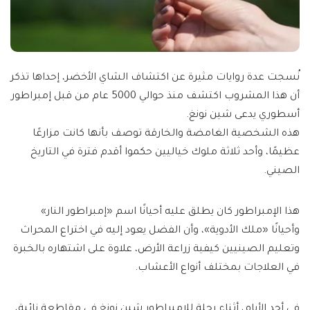
نُسجت عدة روايات مثيرة عن اكتشاف الشاي الأخضر، إحداها تذكر
أن هذا المشروب اكتشف منذ حوالي 5000 عام من قبل إمبراطور
أسطوري يدعى شين نونغ.
هذه الشخصية الغامضة والخارقة توصف بأنها كانت مزارعًا
عظيمًا، وأحد ثلاثة ملوك خياليين حكموا أقدم فترة في التاريخ
الصيني.
هذا الإمبراطور كان يطلق عليه أحيانًا اسم «إمبراطور النار»
وأحيانًا «ملك الأدوية»، وأن الفضل يعود إليه في اختراع المحراث
وتعليم الصينيين كيفية زراعة الأرض، علاوة على اشتهاره بالخبرة
في العلاجات بمختلف أنواع الأعشاب.
في أحد الأيام، أثناء رحلة للإمبراطور شين نونغ في مقاطعة نائية،