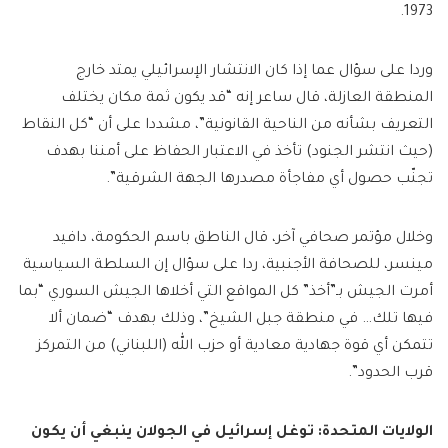
1973.
وردا على سؤال عما إذا كان الانتشار الإسرائيلي يمتد خارج
المنطقة العازلة، قال ساعر إنه “قد يكون ثمة مكان يختلف
التعريف بشأنه من الناحية القانونية”، مشددا على أن “كل النقاط
(حيث انتشر الجنود) تأخذ في الاعتبار الحفاظ على أمننا بهدف
تجنّب حصول أي مفاجأة مصدرها الجهة الشرقية”.
وخلال مؤتمر صحافي آخر، قال الناطق باسم الحكومة، دافيد
مينسر، للصحافة الأجنبية، ردا على سؤال إن السلطة السياسية
أمرت الجيش بـ”أخذ” كل المواقع التي أخلاها الجيش السوري “بما
فيها تلك… في منطقة جبل الشيخ”، وذلك بهدف “ضمان ألا
تتمكن أي قوة جهادية معادية أو حزب الله (اللبناني) من التمركز
قرب الحدود”.
الولايات المتحدة: توغل إسرائيل في الجولان ينبغي أن يكون