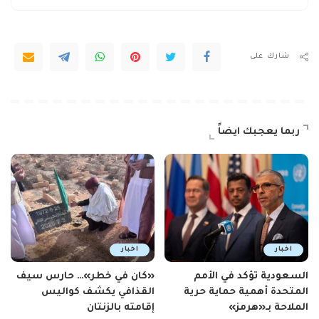
شارك على
ربما يعجبك ايضاً
اخبار
اخبار
السعودية تؤكد في الأمم
«كان في خطر»… حارس سيف
المتحدة أهمية حماية حرية
القذافي يكشف كواليس
الملاحة بـ«هرمز»
إقامته بالزنتان