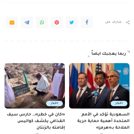
شارك على
ربما يعجبك ايضاً
اخبار
اخبار
السعودية تؤكد في الأمم
«كان في خطر»… حارس سيف
المتحدة أهمية حماية حرية
القذافي يكشف كواليس
الملاحة بـ«هرمز»
إقامته بالزنتان