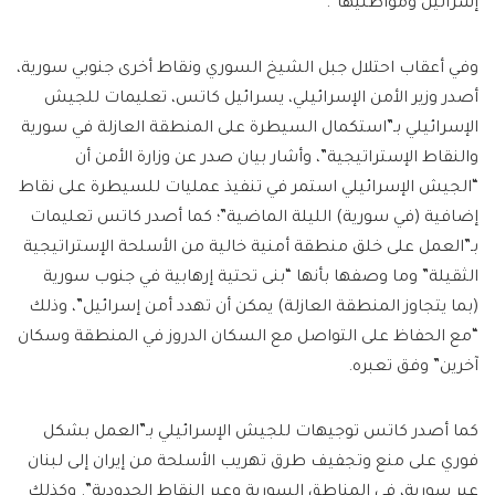
إسرائيل ومواطنيها”.
وفي أعقاب احتلال جبل الشيخ السوري ونقاط أخرى جنوبي سورية،
أصدر وزير الأمن الإسرائيلي، يسرائيل كاتس، تعليمات للجيش
الإسرائيلي بـ”استكمال السيطرة على المنطقة العازلة في سورية
والنقاط الإستراتيجية”، وأشار بيان صدر عن وزارة الأمن أن
“الجيش الإسرائيلي استمر في تنفيذ عمليات للسيطرة على نقاط
إضافية (في سورية) الليلة الماضية”؛ كما أصدر كاتس تعليمات
بـ”العمل على خلق منطقة أمنية خالية من الأسلحة الإستراتيجية
الثقيلة” وما وصفها بأنها “بنى تحتية إرهابية في جنوب سورية
(بما يتجاوز المنطقة العازلة) يمكن أن تهدد أمن إسرائيل”، وذلك
“مع الحفاظ على التواصل مع السكان الدروز في المنطقة وسكان
آخرين” وفق تعبره.
كما أصدر كاتس توجيهات للجيش الإسرائيلي بـ”العمل بشكل
فوري على منع وتجفيف طرق تهريب الأسلحة من إيران إلى لبنان
عبر سورية، في المناطق السورية وعبر النقاط الحدودية”. وكذلك