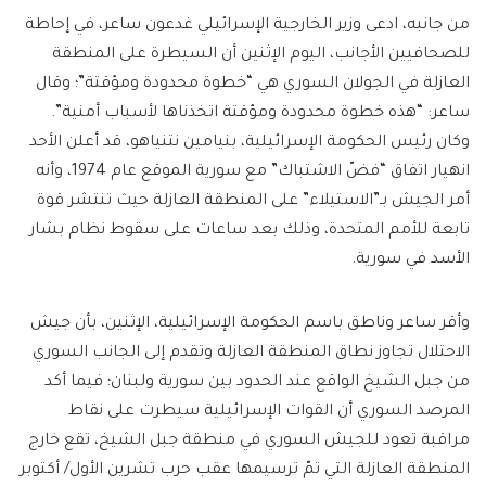
من جانبه، ادعى وزير الخارجية الإسرائيلي غدعون ساعر، في إحاطة
للصحافيين الأجانب، اليوم الإثنين أن السيطرة على المنطقة
العازلة في الجولان السوري هي “خطوة محدودة ومؤقتة”؛ وقال
ساعر: “هذه خطوة محدودة ومؤقتة اتخذناها لأسباب أمنية”.
وكان رئيس الحكومة الإسرائيلية، بنيامين نتنياهو، قد أعلن الأحد
انهيار اتفاق “فضّ الاشتباك” مع سورية الموقع عام 1974، وأنه
أمر الجيش بـ”الاستيلاء” على المنطقة العازلة حيث تنتشر قوة
تابعة للأمم المتحدة، وذلك بعد ساعات على سقوط نظام بشار
الأسد في سورية.
وأقر ساعر وناطق باسم الحكومة الإسرائيلية، الإثنين، بأن جيش
الاحتلال تجاوز نطاق المنطقة العازلة وتقدم إلى الجانب السوري
من جبل الشيخ الواقع عند الحدود بين سورية ولبنان؛ فيما أكد
المرصد السوري أن القوات الإسرائيلية سيطرت على نقاط
مراقبة تعود للجيش السوري في منطقة جبل الشيخ، تقع خارج
المنطقة العازلة التي تمّ ترسيمها عقب حرب تشرين الأول/ أكتوبر