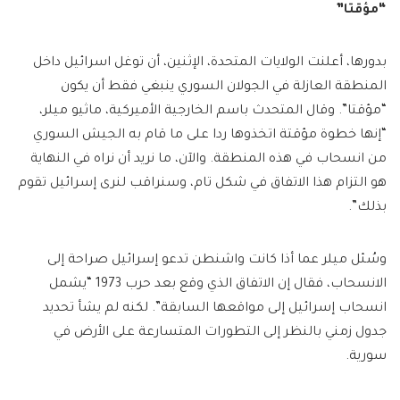
“مؤقتا”
بدورها، أعلنت الولايات المتحدة، الإثنين، أن توغل اسرائيل داخل
المنطقة العازلة في الجولان السوري ينبغي فقط أن يكون
“مؤقتا”. وقال المتحدث باسم الخارجية الأميركية، ماثيو ميلر،
“إنها خطوة مؤقتة اتخذوها ردا على ما قام به الجيش السوري
من انسحاب في هذه المنطقة. والآن، ما نريد أن نراه في النهاية
هو التزام هذا الاتفاق في شكل تام، وسنراقب لنرى إسرائيل تقوم
بذلك”.
وسُئل ميلر عما أذا كانت واشنطن تدعو إسرائيل صراحة إلى
الانسحاب، فقال إن الاتفاق الذي وقع بعد حرب 1973 “يشمل
انسحاب إسرائيل إلى مواقعها السابقة”. لكنه لم يشأ تحديد
جدول زمني بالنظر إلى التطورات المتسارعة على الأرض في
سورية.