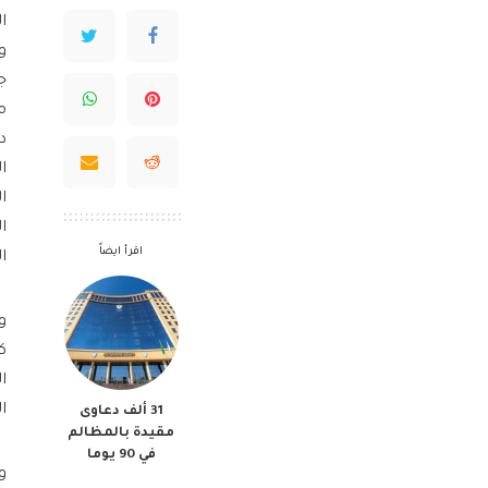
ا
و
ج
د
ا
ا
ا
اقرأ ايضاً
ا
و
ك
ا
ا
31 ألف دعاوى
مقيدة بالمظالم
في 90 يوما
و