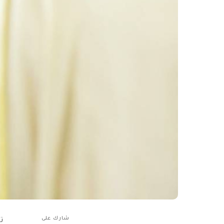
شارك على
ت