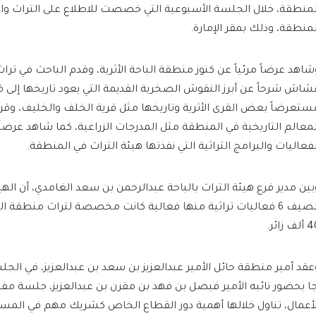
لمنطقة، خلال الجلسة الأسبوعية التي خصصت للاطلاع على التراث والآث
لمنطقة، وذلك بمقر الإمارة.
شاهد عرضاً مرئياً عن كنوز منطقة الباحة الأثرية، وقدم الباحث في ترا
شاش شرحاً عن أبرز النقوش الصخرية القديمة التي يعود تاريخها إلى قب
ستعرضاً بعض القرى الأثرية وتاريخها مثل قرية الخلف والخليف، وقرية 
لمعالم التاريخية في المنطقة مثل المدرجات الزراعية، كما شاهد عرضاً م
لفعاليات والبرامج التراثية التي نفذتها هيئة التراث في المنطقة.
بين مدير فرع هيئة التراث بالباحة عبدالرحمن بن سعد الغامدي، أن ال
الصيف 6 فعاليات تراثية منها فعالية كانت مخصصة لتراث منطقة البا
لف زائر.
عقد أمير منطقة حائل الأمير عبدالعزيز بن سعد بن عبدالعزيز، في ال
جا بحضور نائبه الأمير فيصل بن فهد بن مقرن بن عبدالعزيز، جلسة م
لأعمال، تناول خلالها أهمية دور القطاع الخاص كشريك مهم في المسي