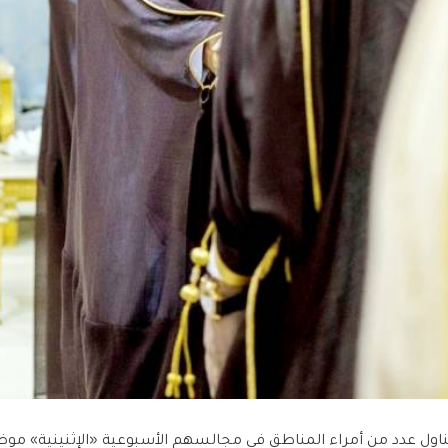
ناول عدد من أمراء المناطق في مجالسهم الأسبوعية «الإثنينية» م