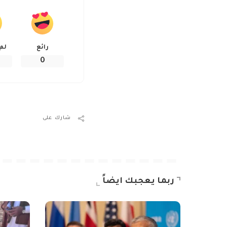
رائع
لم
0
شارك على
ربما يعجبك ايضاً