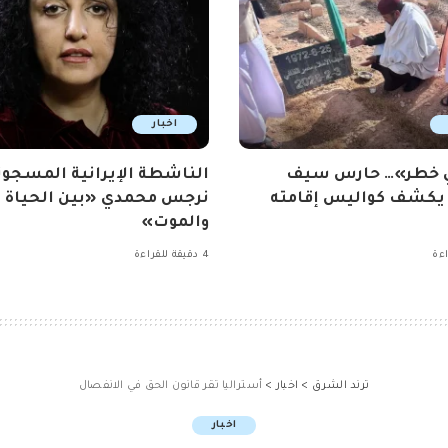
اخبار
ي خطر»… حارس سيف
الناشطة الإيرانية المسجون
 يكشف كواليس إقامته
نرجس محمدي «بين الحياة
والموت»
4 دقيقة للقراءة
ترند الشرق
>
اخبار
>
أستراليا تقر قانون الحق في الانفصال
اخبار