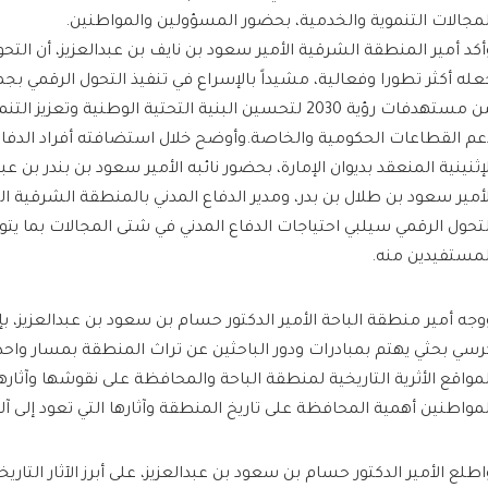
لمجالات التنموية والخدمية، بحضور المسؤولين والمواطنين.
أكد أمير المنطقة الشرقية الأمير سعود بن نايف بن عبدالعزيز، أن التحو
عله أكثر تطورا وفعالية، مشيداً بالإسراع في تنفيذ التحول الرقمي بجم
من مستهدفات رؤية 2030 لتحسين البنية التحتية الوطنية وتعز
عم القطاعات الحكومية والخاصة.وأوضح خلال استضافته أفراد الدف
لإثنينية المنعقد بديوان الإمارة، بحضور نائبه الأمير سعود بن بندر بن ع
لأمير سعود بن طلال بن بدر، ومدير الدفاع المدني بالمنطقة الشرقية الل
لتحول الرقمي سيلبي احتياجات الدفاع المدني في شتى المجالات بما ي
لمستفيدين منه.
وجه أمير منطقة الباحة الأمير الدكتور حسام بن سعود بن عبدالعزيز، ب
رسي بحثي يهتم بمبادرات ودور الباحثين عن تراث المنطقة بمسار واحد،
لمواقع الأثرية التاريخية لمنطقة الباحة والمحافظة على نقوشها وآثارها
لمواطنين أهمية المحافظة على تاريخ المنطقة وآثارها التي تعود إلى آ
اطلع الأمير الدكتور حسام بن سعود بن عبدالعزيز، على أبرز الآثار التاري