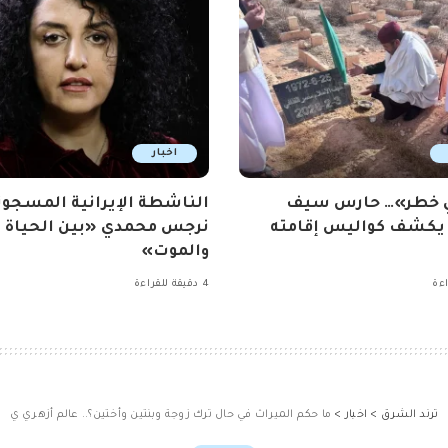
اخبار
ي خطر»… حارس سيف
الناشطة الإيرانية المسجون
 يكشف كواليس إقامته
نرجس محمدي «بين الحياة
والموت»
4 دقيقة للقراءة
ترند الشرق
>
اخبار
>
ما حكم الميراث في حال ترك زوجة وبنتين وأختين؟.. عالم أزهري ي