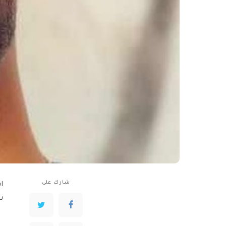
شارك على
ا
ن