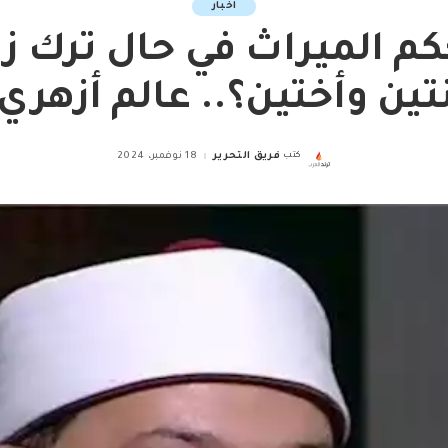
اخبار
كم الميراث في حال ترك ز
تين وأختين؟.. عالم أزهري
كتب
فريق التحرير
18 نوفمبر، 2024
Posted
by