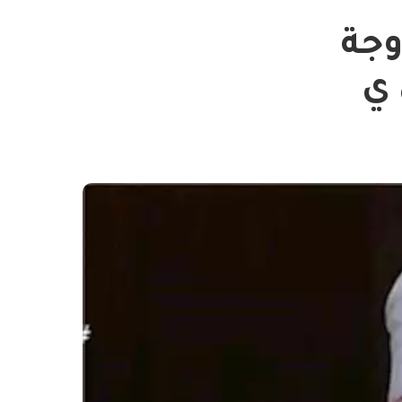
وجة
 ي