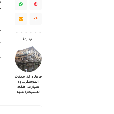
م
ا
و
ا
اقرأ ايضاً
ح
و
ا
حريق داخل محلات
ـــ
الموسكي.. و6
سيارات إطفاء
للسيطرة عليه