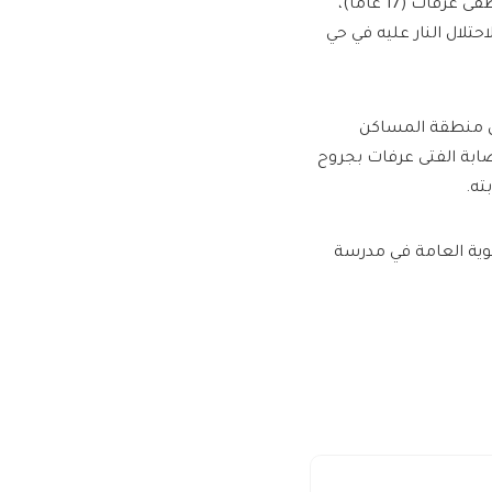
وأعلنت وزارة الصحة، في بيان مقتضب، استشهاد الفتى نور أحمد مصطفى عرفات (17 عاما)،
تلال النار عليه في حي
ال منطقة المساكن
صابة الفتى عرفات بجروح
ته.
انوية العامة في مدرسة