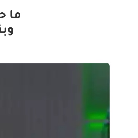
ما ح
وبن