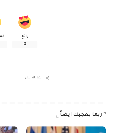
رائع
لم
0
شارك على
ربما يعجبك ايضاً