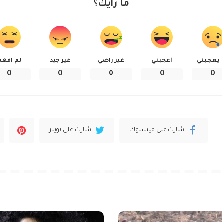
ما رأيك؟
 يعجبني
اعجبني
غير راضي
غير جيد
لم افهم
0
0
0
0
0
شارك على فيسبوك
شارك على تويتر