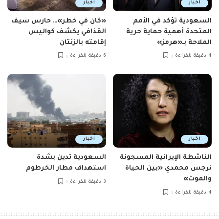
اخبار
اخبار
السعودية تؤكد في الأمم
«كان في خطر»… حارس سيف
المتحدة أهمية حماية حرية
القذافي يكشف كواليس
الملاحة بـ«هرمز»
إقامته بالزنتان
4 دقيقة للقراءة
6 دقيقة للقراءة
اخبار
اخبار
الناشطة الإيرانية المسجونة
السعودية تدين بشدة
نرجس محمدي «بين الحياة
استهداف مطار الخرطوم
والموت»
3 دقيقة للقراءة
4 دقيقة للقراءة