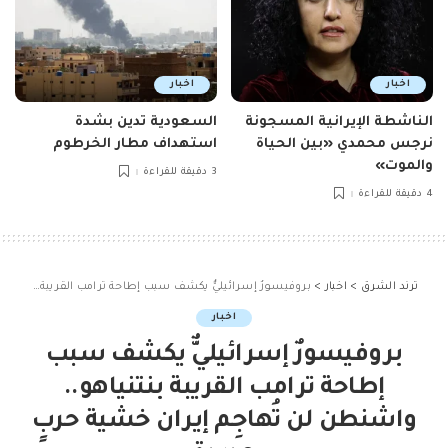
اخبار
اخبار
الناشطة الإيرانية المسجونة
السعودية تدين بشدة
نرجس محمدي «بين الحياة
استهداف مطار الخرطوم
والموت»
3 دقيقة للقراءة
4 دقيقة للقراءة
ترند الشرق
>
اخبار
>
بروفيسورٌ إسرائيليٌّ يكشف سبب إطاحة ترامب القريبة بنتنياهو.. واشنطن لن تُهاجِم إيران خشية حربٍ جديدةٍ
اخبار
بروفيسورٌ إسرائيليٌّ يكشف سبب
إطاحة ترامب القريبة بنتنياهو..
واشنطن لن تُهاجِم إيران خشية حربٍ