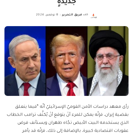
جديدةٍ
كتب
فريق التحرير
8 نوفمبر، 2024
Posted
by
رأى معهد دراسات الأمن القوميّ الإسرائيليّ أنّه “فيما يتعلق
بقضية إيران، فإنّه يمكن للمرء أنْ يتوقع أنْ يُكثِّف ترامب الخطاب
الذي يستخدمه البيت الأبيض تجّاه طهران ويستأنف فرض
عقوبات اقتصادية كبيرة، بالإضافة إلى ذلك، فإنّه قد يأمر