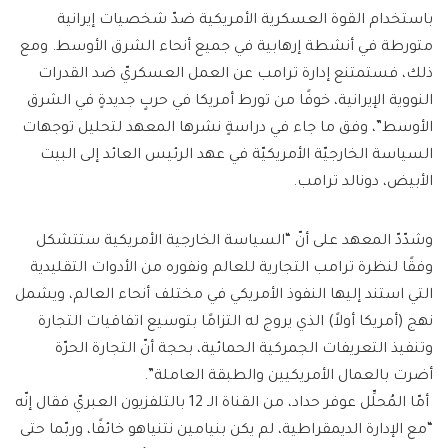
باستخدام القوة العسكرية الأمريكية ضدّ شخصيات إيرانية
متورطة في أنشطة إرهابية في جميع أنحاء الشرق الأوسط. ومع
ذلك، فستمتنع إدارة ترامب عن العمل العسكريّ ضد القدرات
النووية الإيرانية، خوفًا من تورط أمريكا في حربٍ جديدةٍ في الشرق
الأوسط”، وفق ما جاء في دراسةٍ نشرها المعهد لتحليل توجهات
السياسة الخارجيّة الأمريكيّة في عهد الرئيس العائد إلى البيت
الأبيض، دونالد ترامب.
وشدّدّ المعهد على أنّ “السياسة الخارجية الأمريكية ستتشكل
وفقًا لنظرة ترامب التجارية للعالم ونفوره من الأدوات التقليدية
التي استند إليها النفوذ الأمريكي في مختلف أنحاء العالم، ويشمل
نهج (أمريكا أولاً) الذي يروج له التزامًا بتوسيع اتفاقيات التجارة
وتنفيذ التعريفات الجمركية الحمائية، بحجة أنّ التجارة الحرّة
أضرت بالعمال الأمريكيين والطبقة العاملة”.
أمّا المُحلِّل عوفر حداد، من القناة الـ 12 بالتلفزيون العبريّ فقال إنّه
“مع الإدارة الديمقراطية، لم يكن بنيامين نتنياهو خائفًا، وربّما حتى