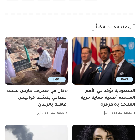
ربما يعجبك ايضاً
اخبار
اخبار
السعودية تؤكد في الأمم
«كان في خطر»… حارس سيف
المتحدة أهمية حماية حرية
القذافي يكشف كواليس
الملاحة بـ«هرمز»
إقامته بالزنتان
4 دقيقة للقراءة
6 دقيقة للقراءة