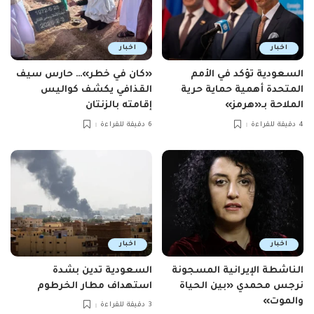
اخبار
اخبار
السعودية تؤكد في الأمم
«كان في خطر»… حارس سيف
المتحدة أهمية حماية حرية
القذافي يكشف كواليس
الملاحة بـ«هرمز»
إقامته بالزنتان
4 دقيقة للقراءة
6 دقيقة للقراءة
اخبار
اخبار
الناشطة الإيرانية المسجونة
السعودية تدين بشدة
نرجس محمدي «بين الحياة
استهداف مطار الخرطوم
والموت»
3 دقيقة للقراءة