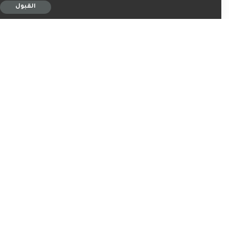
القبول
0
0
شارك على
ربما يعجبك ايضاً
اخبار
اخبار