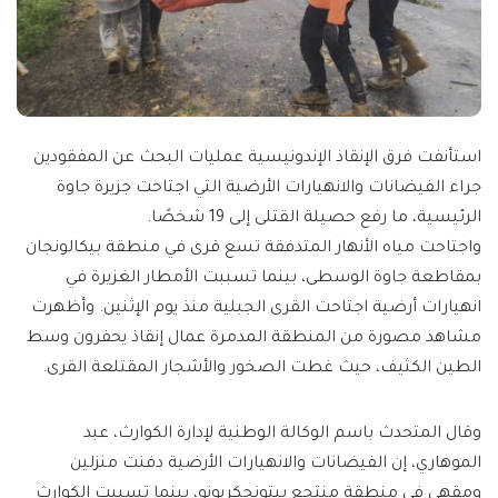
استأنفت فرق الإنقاذ الإندونيسية عمليات البحث عن المفقودين
جراء الفيضانات والانهيارات الأرضية التي اجتاحت جزيرة جاوة
الرئيسية، ما رفع حصيلة القتلى إلى 19 شخصًا.
واجتاحت مياه الأنهار المتدفقة تسع قرى في منطقة بيكالونجان
بمقاطعة جاوة الوسطى، بينما تسببت الأمطار الغزيرة في
انهيارات أرضية اجتاحت القرى الجبلية منذ يوم الإثنين. وأظهرت
مشاهد مصورة من المنطقة المدمرة عمال إنقاذ يحفرون وسط
الطين الكثيف، حيث غطت الصخور والأشجار المقتلعة القرى.
وقال المتحدث باسم الوكالة الوطنية لإدارة الكوارث، عبد
الموهاري، إن الفيضانات والانهيارات الأرضية دفنت منزلين
ومقهى في منطقة منتجع بيتونجكريونو، بينما تسببت الكوارث