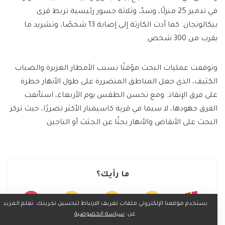
في تدمير 25 منزلًا، وسدّ، وثلاثة جسور رئيسية تربط قرى
بيكالونجان. كما أدت الكارثة إلى إصابة 13 شخصًا، وتشريد ما
يقرب من 300 شخص.
وتوقفت عمليات البحث مؤقتًا بسبب الأمطار الغزيرة والضباب
الكثيف، الذي جعل المناطق المتضررة على طول الأنهار خطرة
على فرق الإنقاذ. ومع تحسن الطقس يوم الأربعاء، استأنفت
الفرق جهودها، لا سيما في قرية كاسيمبار الأكثر تضررًا، حيث تركز
البحث على الأنقاض والأنهار بحثًا عن الجثث أو الناجين.
ما رأيك؟
يستخدم موقعنا الإلكتروني ملفات تعريف الارتباط لتحسين تجربتك. تعلم المزيد
عن:
سياسة الخصوصية
0
0
0
0
0