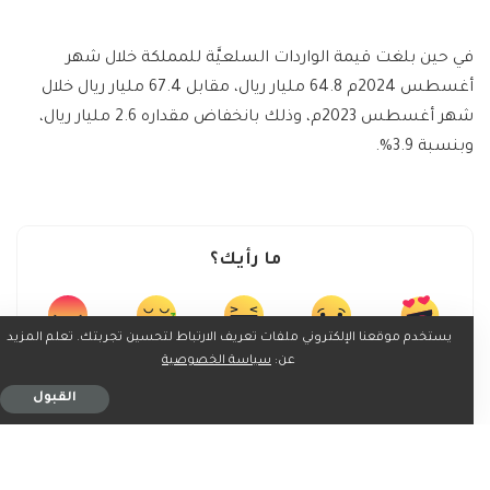
في حين بلغت قيمة الواردات السلعيَّة للمملكة خلال شهر
أغسطس 2024م 64.8 مليار ريال، مقابل 67.4 مليار ريال خلال
شهر أغسطس 2023م، وذلك بانخفاض مقداره 2.6 مليار ريال،
وبنسبة 3.9%.
ما رأيك؟
يستخدم موقعنا الإلكتروني ملفات تعريف الارتباط لتحسين تجربتك. تعلم المزيد
عن:
سياسة الخصوصية
0
0
0
0
0
القبول
0
0