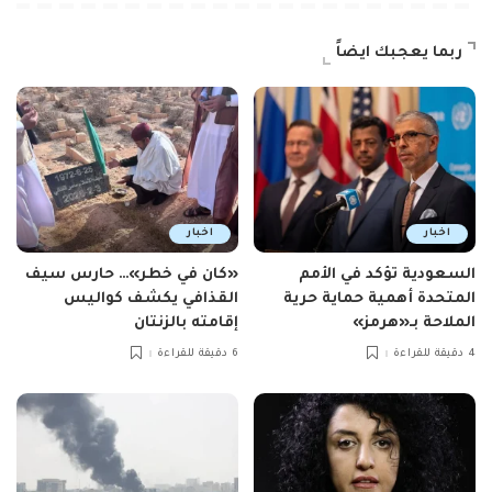
ربما يعجبك ايضاً
اخبار
اخبار
السعودية تؤكد في الأمم
«كان في خطر»… حارس سيف
المتحدة أهمية حماية حرية
القذافي يكشف كواليس
الملاحة بـ«هرمز»
إقامته بالزنتان
4 دقيقة للقراءة
6 دقيقة للقراءة