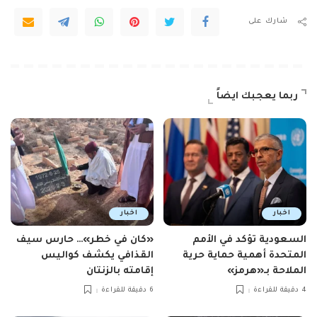
شارك على
ربما يعجبك ايضاً
اخبار
اخبار
السعودية تؤكد في الأمم
«كان في خطر»… حارس سيف
المتحدة أهمية حماية حرية
القذافي يكشف كواليس
الملاحة بـ«هرمز»
إقامته بالزنتان
4 دقيقة للقراءة
6 دقيقة للقراءة