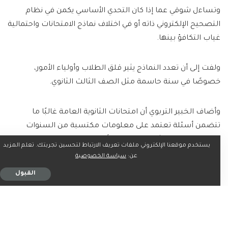
وتساءل شوقي عما إذا كان التحدي الأساسي يكمن في نظام
التصحيح الإلكتروني ذاته أو في اختلاف نماذج الامتحانات واحتمالية
غياب التكافؤ بينها.
ولفت إلى أن تعدد النماذج يثير قلق الطلاب وأولياء الأمور،
خصوصًا في سنة حاسمة مثل الصف الثالث الثانوي.
وأضاف الخبير التربوي أن امتحانات الثانوية العامة غالبًا ما
تتضمن أسئلة تعتمد على معلومات مكتسبة من السنوات
السابقة. وهو ما يثير التساؤل بشأن امتحان التربية الدينية: هل
يستخدم موقعنا الإلكتروني ملفات تعريف الارتباط لتحسين تجربتك. تعلم المزيد
سيقتصر على المنهج الحالي فقط أم سيشمل محتويات من
عن:
سياسة الخصوصية
أعوام دراسية سابقة؟
القبول
كما أعرب عن استغرابه من تخصيص 100 درجة لمادة التربية
الدينية، مما يجعلها تتساوى مع مواد تخصصية كالفيزياء
والكيمياء والرياضيات، وهو ما قد يثير الجدل حول عدالة التقييم.