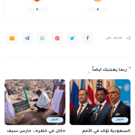
0
0
شارك على
ربما يعجبك ايضاً
اخبار
اخبار
السعودية تؤكد في الأمم
«كان في خطر»… حارس سيف