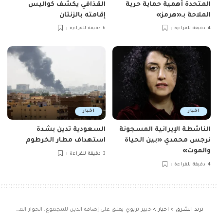
المتحدة أهمية حماية حرية
القذافي يكشف كواليس
الملاحة بـ«هرمز»
إقامته بالزنتان
4 دقيقة للقراءة
6 دقيقة للقراءة
اخبار
اخبار
الناشطة الإيرانية المسجونة
السعودية تدين بشدة
نرجس محمدي «بين الحياة
استهداف مطار الخرطوم
والموت»
3 دقيقة للقراءة
4 دقيقة للقراءة
ترند الشرق
>
اخبار
>
خبير تربوي يعلق على إضافة الدين للمجموع: الحوار المجتمعي مهم