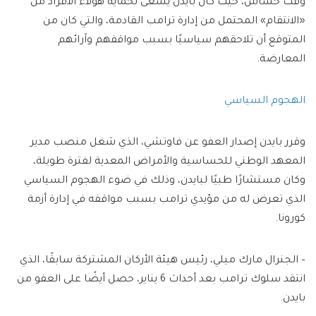
وقت حساس، حيث كان بايدن يسعى لحماية هؤلاء الأفراد من
«الانتقام» المحتمل من إدارة ترامب القادمة، والتي كان من
المتوقع أن تلاحقهم سياسيًا بسبب مواقفهم وآرائهم
المعارضة.
الهجوم السياسي
وقرر بايدن إصدار العفو عن فاوتشي، الذي شغل منصب مدير
المعهد الوطني للحساسية والأمراض المعدية لفترة طويلة،
وكان مستشارًا طبيًا لبايدن، وذلك في ضوء الهجوم السياسي
الذي تعرض له من مؤيدي ترامب بسبب مواقفه في إدارة أزمة
كورونا.
– الجنرال مارك ميلي، رئيس هيئة الأركان المشتركة سابقًا، الذي
انتقد سلوك ترامب بعد أحداث 6 يناير، حصل أيضًا على العفو من
بايدن.