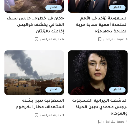
اخبار
اخبار
السعودية تؤكد في الأمم
«كان في خطر»… حارس سيف
المتحدة أهمية حماية حرية
القذافي يكشف كواليس
الملاحة بـ«هرمز»
إقامته بالزنتان
4 دقيقة للقراءة
6 دقيقة للقراءة
اخبار
اخبار
الناشطة الإيرانية المسجونة
السعودية تدين بشدة
نرجس محمدي «بين الحياة
استهداف مطار الخرطوم
والموت»
3 دقيقة للقراءة
4 دقيقة للقراءة