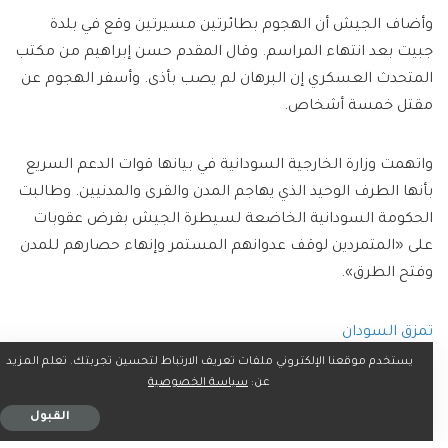
وأضاف الجيش أن الهجوم بطائرتين مسيرتين وقع في بلدة
جبيت بعد انتهاء المراسم. وقال المقدم حسن إبراهيم من مكتب
المتحدث العسكري إن البرهان لم يصب بأذى. وأسفر الهجوم عن
مقتل خمسة أشخاص.
واتهمت وزارة الخارجية السودانية في بيانها قوات الدعم السريع
بأنها الطرف الوحيد الذي يهاجم المدن والقرى والمدنيين. وطالبت
الحكومة السودانية الخاضعة لسيطرة الجيش بفرض عقوبات
على «المتمردين لوقف عدوانهم المستمر وإنهاء حصارهم للمدن
وفتح الطرق».
تمزق السودان
يستخدم موقعنا الإلكتروني ملفات تعريف الارتباط لتحسين تجربتك. تعلم المزيد
عن:
سياسة الخصوصية
وتمزقت السودان بسبب الحرب منذ أكثر من عام بين الجيش
وجماعة شبه عسكرية قوية، وهي قوات الدعم السريع. ومع اندلاع
القبول
القتال في العاصمة الخرطوم، تعمل القيادة العسكرية إلى حد