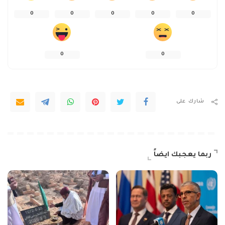
0
0
0
0
0
0
0
شارك على
ربما يعجبك ايضاً