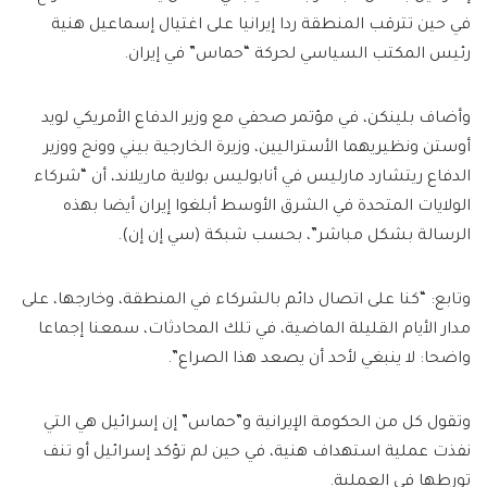
في حين تترقب المنطقة ردا إيرانيا على اغتيال إسماعيل هنية
رئيس المكتب السياسي لحركة “حماس” في إيران.
وأضاف بلينكن، في مؤتمر صحفي مع وزير الدفاع الأمريكي لويد
أوستن ونظيريهما الأستراليين، وزيرة الخارجية بيني وونج ووزير
الدفاع ريتشارد مارليس في أنابوليس بولاية ماريلاند، أن “شركاء
الولايات المتحدة في الشرق الأوسط أبلغوا إيران أيضا بهذه
الرسالة بشكل مباشر”، بحسب شبكة (سي إن إن).
وتابع: “كنا على اتصال دائم بالشركاء في المنطقة، وخارجها، على
مدار الأيام القليلة الماضية، في تلك المحادثات، سمعنا إجماعا
واضحا: لا ينبغي لأحد أن يصعد هذا الصراع”.
وتقول كل من الحكومة الإيرانية و”حماس” إن إسرائيل هي التي
نفذت عملية استهداف هنية، في حين لم تؤكد إسرائيل أو تنف
تورطها في العملية.