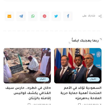
شارك على
ربما يعجبك ايضاً
اخبار
اخبار
السعودية تؤكد في الأمم
«كان في خطر»… حارس سيف
المتحدة أهمية حماية حرية
القذافي يكشف كواليس
الملاحة بـ«هرمز»
إقامته بالزنتان