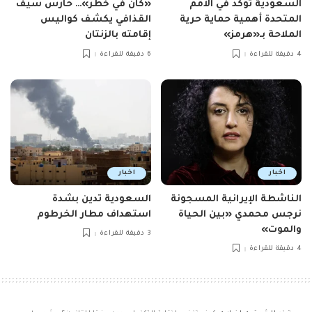
السعودية تؤكد في الأمم
«كان في خطر»… حارس سيف
المتحدة أهمية حماية حرية
القذافي يكشف كواليس
الملاحة بـ«هرمز»
إقامته بالزنتان
4 دقيقة للقراءة
6 دقيقة للقراءة
اخبار
اخبار
الناشطة الإيرانية المسجونة
السعودية تدين بشدة
نرجس محمدي «بين الحياة
استهداف مطار الخرطوم
والموت»
3 دقيقة للقراءة
4 دقيقة للقراءة