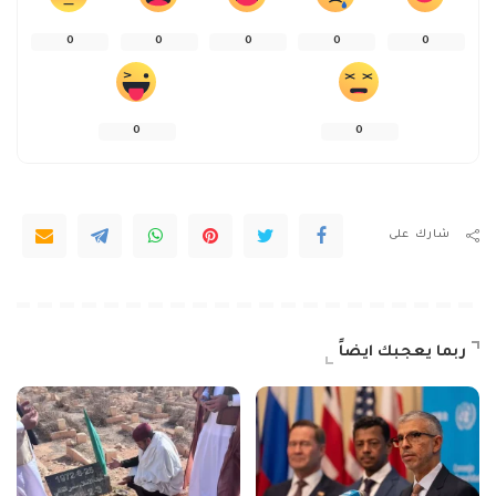
0
0
0
0
0
0
0
شارك على
ربما يعجبك ايضاً