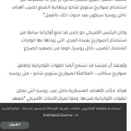
بضعة أشهر، أخبرني مصدر دفاعي أن أول ما سنعرفه عن
استخدام صواريخ ستورم شادو بريطانية الصنع لضرب أهداف
داخل روسيا سيكون بعد حدوث ذلك بالفعل”.
وكان الرئيس الأمريكي جو بايدن قد منع أوكرانيا سابقا من
استخدام الصواريخ بعيدة المدى، التي زودتها بها الولايات
المتحدة، للضرب داخل روسيا، خوفا من تصعيد الصراع.
ويُعتقد أن فرنسا قد تسمح أيضا للقوات الأوكرانية بإطلاق
صواريخ سكالب – المكافئة لصواريخ ستورم شادو – على روسيا.
هناك مئات الأهداف العسكرية داخل غرب روسيا التي يمكن
للقوات الأوكرانية ضربها، وفقا لمركز الأبحاث الأمريكي “معهد
دراسة الحرب”.
يستخدم موقعنا الإلكتروني ملفات تعريف الارتباط لتحسين تجربتك. تعلم المزيد
عن:
سياسة الخصوصية
ومع ذلك، يحذر محللون عسكريون من أن استخدام الصواريخ
القبول