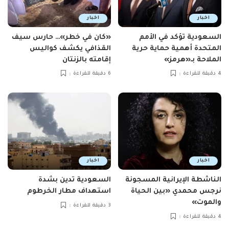
اخبار
اخبار
السعودية تؤكد في الأمم
«كان في خطر»… حارس سيف
المتحدة أهمية حماية حرية
القذافي يكشف كواليس
الملاحة بـ«هرمز»
إقامته بالزنتان
4 دقيقة للقراءة
6 دقيقة للقراءة
اخبار
اخبار
الناشطة الإيرانية المسجونة
السعودية تدين بشدة
نرجس محمدي «بين الحياة
استهداف مطار الخرطوم
والموت»
3 دقيقة للقراءة
4 دقيقة للقراءة