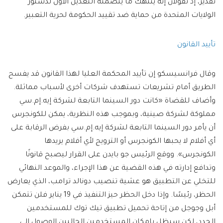
تقدير، إذ تقولان إنه ينتهك ما يتضمنه التعديل الأول لدستور
الولايات المتحدة من حماية ضد تقييد الحكومة لحرية التعبير.
تأييد القانون
وقال فرانسيسكو إن تأييد المحكمة العليا لهذا القانون قد يفسح
الطريق أمام تشريعات تستهدف شركات أخرى لأسباب مماثلة.
وأضاف للقضاة «كانت دور السينما التابعة لشركة إيه.إم.سي
مملوكة لشركة صينية، وبموجب هذه النظرية، يمكن للكونجرس
أن يأمر دور السينما التابعة لشركة إيه.إم.سي بفرض الرقابة على
أي أفلام لا يحبها الكونجرس أو الترويج لأي أفلام يريدها
الكونجرس». ووقع الرئيس جو بايدن على القرار ليصبح قانونًا
وتدافع إدارته في هذه القضية عن هذا الإجراء، والموعد النهائي
للتخلي عن التطبيق هو عشية تنصيب دونالد ترامب، الذي يعارض
الحظر، رئيسًا. وإذا دخل الحظر حيز التنفيذ في 19 يناير فلن تتمكن
أبل وجوجل من إتاحة تحميل تطبيق تيك توك للمستخدمين
الجدد، لكن سيظل بإمكان المستخدمين الحاليين الوصول إلى