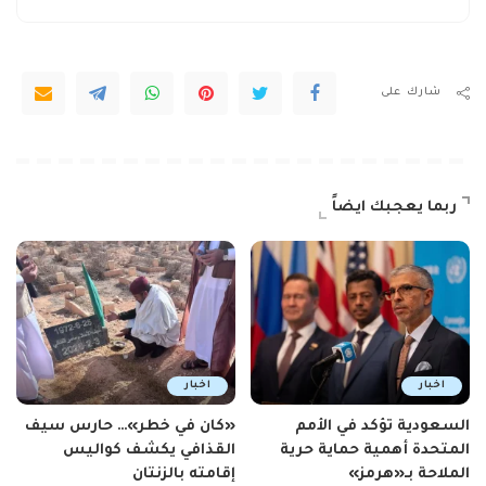
شارك على
ربما يعجبك ايضاً
اخبار
اخبار
السعودية تؤكد في الأمم
«كان في خطر»… حارس سيف
المتحدة أهمية حماية حرية
القذافي يكشف كواليس
الملاحة بـ«هرمز»
إقامته بالزنتان