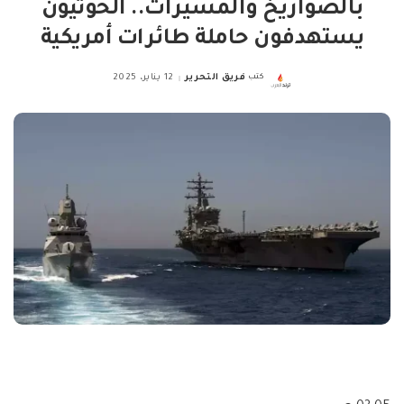
بالصواريخ والمسيرات.. الحوثيون
يستهدفون حاملة طائرات أمريكية
كتب
فريق التحرير
12 يناير، 2025
Posted
by