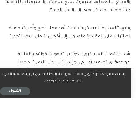
والقطع التابعة لها استمرت تسع ساعات، والاستهداف للحاملة
هو الخامس منذ قدومها إلى البحر الأحمر”.
وتابع: “العملية العسكرية حققت أهدافها بنجاح وأُجبرت حاملة
الطائرات على المغادرة والهروب إلى أقصى شمال البحر الأحمر”.
وأكد المتحدث العسكري للحوثيين “جهوزية قواتهم العالية
لمواجهة أي تصعيد أمريكي أو إسرائيلي على اليمن”، مجددا
التأكيد على استمرار عملياتهم العسكرية، مشيرا إلى أنه “لن
يستخدم موقعنا الإلكتروني ملفات تعريف الارتباط لتحسين تجربتك. تعلم المزيد
تتوقف إلا بوقف العدوان ورفع الحصار عن قطاع غزة”.
عن:
سياسة الخصوصية
القبول
ويعد هذا الهجوم الثاني الذي يعلنه الحوثيون ضد “يو إس إس
هاري ترومان” خلال 24 ساعة.