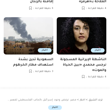
الملاحة بـ«هرمز»
إقامته بالزنتان
4 دقيقة للقراءة
6 دقيقة للقراءة
اخبار
اخبار
الناشطة الإيرانية المسجونة
السعودية تدين بشدة
نرجس محمدي «بين الحياة
استهداف مطار الخرطوم
والموت»
3 دقيقة للقراءة
4 دقيقة للقراءة
ترند الشرق
>
اخبار
>
مصر: نرفض وجود إسرائيل بالجانب الفلسطيني لمعبر رفح ومحور فيلادلفيا ويجب التحرك لإنقاذ غزة
اخبار