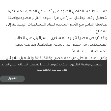
كما سلط عبد العاطي الضوء على “مساعي القاهرة المستمرة
لتحقيق وقف لإطلاق النار” في غزة، مجددا التزام مصر بمواصلة
تعاونها الدائم مع الأمم المتحدة لنفاذ المساعدات الإنسانية إلى
القطاع.
وأكد “رفض مصر للتواجد العسكري الإسرائيلي على الجانب
الفلسطيني من معبر رفح وبمحور فيلادلفيا، وعرقلة تدفق
المساعدات الإنسانية”.
وأعرب عبد العاطي عن دعم مصر لوكالة إغاثة وتشغيل اللاجئين
الفلسطينيين “الأونروا”، ورفضها للقرارات الإسرائيلية الأخيرة
يستخدم موقعنا الإلكتروني ملفات تعريف الارتباط لتحسين تجربتك. تعلم المزيد
عن:
سياسة الخصوصية
التي استهدفت وقف نشاطها في الأراضي الفلسطينية.
وفي الإطار عينه، طالب المنظمة الأممية باستمرار دعمها
القبول
للمفوض العام للأونروا، وعدم القبول بأي مقترحات تستهدف
استبدال الوكالة.
ويعاني الفلسطينيون في غزة سياسة تجويع جراء شح في المواد
الغذائية بسبب عرقلة إسرائيل إدخال المساعدات الإنسانية إلى