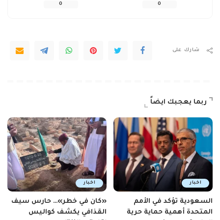
0
0
شارك على
ربما يعجبك ايضاً
اخبار
اخبار
السعودية تؤكد في الأمم
«كان في خطر»… حارس سيف
المتحدة أهمية حماية حرية
القذافي يكشف كواليس