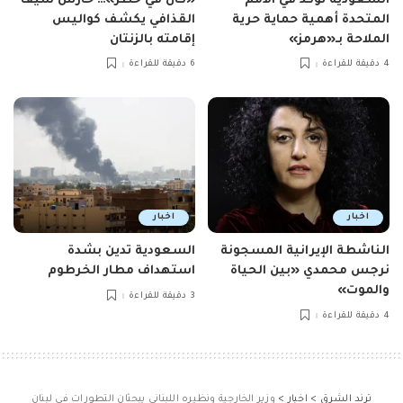
السعودية تؤكد في الأمم
«كان في خطر»… حارس سيف
المتحدة أهمية حماية حرية
القذافي يكشف كواليس
الملاحة بـ«هرمز»
إقامته بالزنتان
4 دقيقة للقراءة
6 دقيقة للقراءة
اخبار
اخبار
الناشطة الإيرانية المسجونة
السعودية تدين بشدة
نرجس محمدي «بين الحياة
استهداف مطار الخرطوم
والموت»
3 دقيقة للقراءة
4 دقيقة للقراءة
ترند الشرق
>
اخبار
>
وزير الخارجية ونظيره اللبناني يبحثان التطورات في لبنان