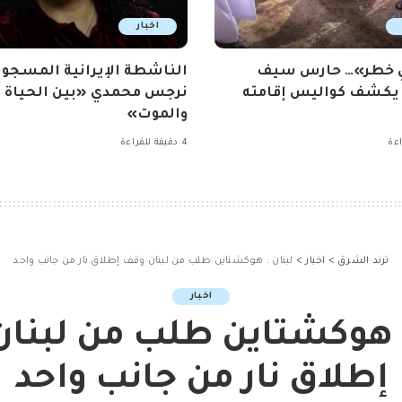
اخبار
ي خطر»… حارس سيف
الناشطة الإيرانية المسجون
 يكشف كواليس إقامته
نرجس محمدي «بين الحياة
والموت»
4 دقيقة للقراءة
ترند الشرق
>
اخبار
>
لبنان : هوكشتاين طلب من لبنان وقف إطلاق نار من جانب واحد
اخبار
: هوكشتاين طلب من لبنا
إطلاق نار من جانب واحد