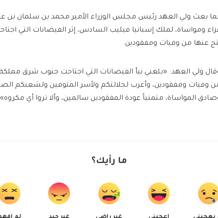
ما بعث ولي العهد رئيس مجلس الوزراء الأمير محمد بن سلمان بن عبد
زاء ومواساة، لملك إسبانيا فيليب السادس، إثر الفيضانات التي اجتا
تج عنها من وفيات ومفقودين.
قال ولي العهد: «بلغني نبأ الفيضانات التي اجتاحت جنوب شرق مملكة إ
ن وفيات ومفقودين، وأعرب لجلالتكم ولأسر المتوفين ولشعبكم الصدي
صادق المواساة، متمنياً عودة المفقودين سالمين، وألا تروا أي مكروه».
ما رأيك؟
 يعجبني
اعجبني
غير راضي
غير جيد
لم افهم