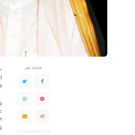
شارك على
ب
إ
و
و
ع
ا
و