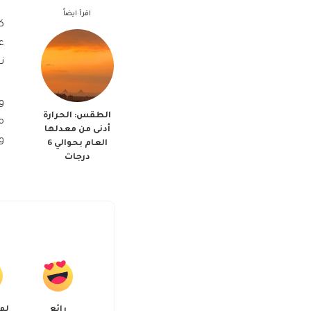
اقرأ ايضاً
ك
ع
ن
و
الطقس: الحرارة
م
أدنى من معدلها
و
العام بحوالي 6
درجات
رائع
لم