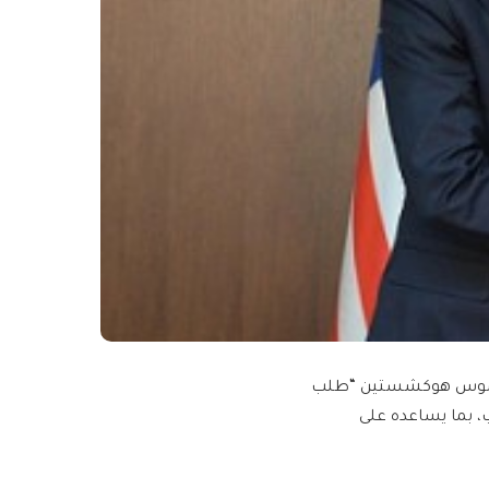
ن عاموس هوكشستين “طلب
ب، بما يساعده على