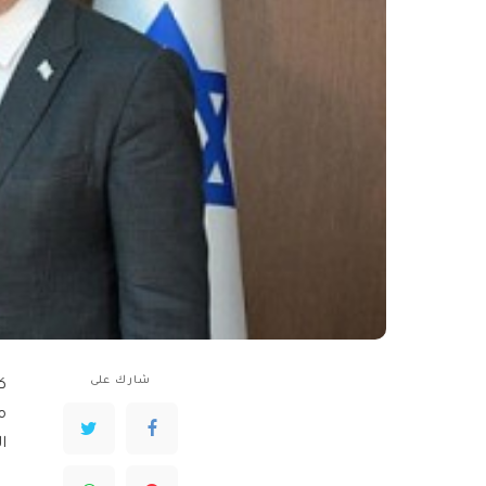
شارك على
ك
م
ا