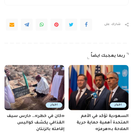
شارك على
ربما يعجبك ايضاً
اخبار
اخبار
السعودية تؤكد في الأمم
«كان في خطر»… حارس سيف
المتحدة أهمية حماية حرية
القذافي يكشف كواليس
الملاحة بـ«هرمز»
إقامته بالزنتان