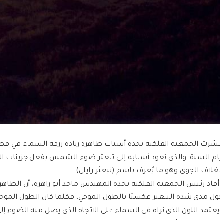
سّرت الجمعية الفلكية بجدة أسباب ظاهرة زيادة زرقة السماء في 
يام السنة, والذي تعود أسبابه إلى تبعثر ضوء الشمس بفعل جزيئات ا
لغلاف الجوي وهو ما يُعرف باسم (تبعثر رايلي).
أفاد رئيس الجمعية الفلكية بجدة المهندس ماجد أبو زاهرة، أن الظاه
ول مدى شدة التبعثر عكسيًا بالطول الموجي، فكلما كان الطول الموجي 
يعتمد اللون الذي نراه في السماء على الاتجاه الذي يصل منه الضوء إلى 