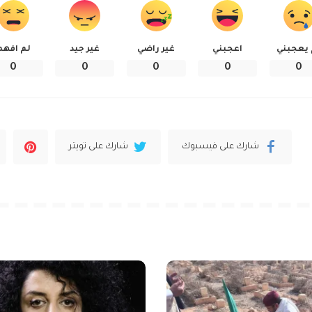
 يعجبني
اعجبني
غير راضي
غير جيد
لم افهم
0
0
0
0
0
شارك على فيسبوك
شارك على تويتر