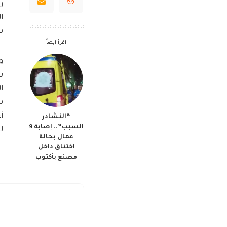
ز
ا
ت
اقرأ ايضاً
و
ب
ا
ب
أ
“النشادر
السبب”.. إصابة 9
ل
عمال بحالة
اختناق داخل
مصنع بأكتوب