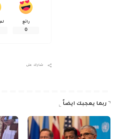
رائع
لم
0
شارك على
ربما يعجبك ايضاً