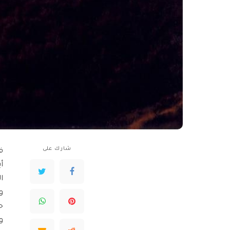
شارك على
ف
أ
ا
و
ح
و