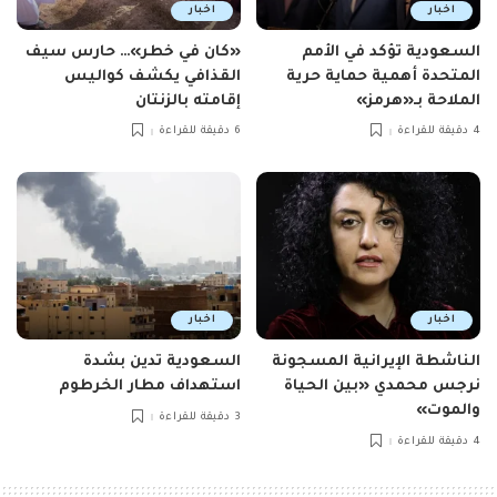
اخبار
اخبار
السعودية تؤكد في الأمم
«كان في خطر»… حارس سيف
المتحدة أهمية حماية حرية
القذافي يكشف كواليس
الملاحة بـ«هرمز»
إقامته بالزنتان
4 دقيقة للقراءة
6 دقيقة للقراءة
اخبار
اخبار
الناشطة الإيرانية المسجونة
السعودية تدين بشدة
نرجس محمدي «بين الحياة
استهداف مطار الخرطوم
والموت»
3 دقيقة للقراءة
4 دقيقة للقراءة