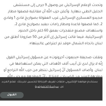
وتحدث الإعلام الإسرائيلي عن وصول 9 جرحى إلى مستشفى
الجليل الطبي بنهاريا. وأعلن حزب الله أن مقاتليه قصفوا مطار
مجيدو العسكري الإسرائيلي غرب العفولة بصواريخ فادي 1 وفادي
2، كما قصفوا قاعدة ومطار رامات ديفيد بصواريخ فادي 2،
واستهداف مصنع متفجرات بعمق 60 كلم داخل الحدود
الإسرائيلية، فيما قالت إسرائيل إن أكثر من 50 صاروخا أطلق من
لبنان باتجاه الشمال «وقد تم اعتراض غالبيتها».
ونقلت صحيفة «يديعوت أحرونوت» عن مسؤول إسرائيلي القول
إنّه لا يزال لدى تل أبيب آلاف الأهداف التي يمكن استهدافها في
لبنان. وأضاف المسؤول أنّ إسرائيل تنتظر من حزب الله التراجع أو
مواجهة المزيد من الضربات، لافتا إلى أنّ المواجهة مع حزب الله
يستخدم موقعنا الإلكتروني ملفات تعريف الارتباط لتحسين تجربتك. تعلم المزيد
ستستغرق وقتا.
عن:
سياسة الخصوصية
القبول
وترافق القصف المتبادل بين إسرائيل وحزب الله مع موجة نزوح
كبيرة من الجنوب باتجاه بيروت حبست الآلاف في سياراتهم حتى