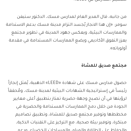
من جانبه، قال المدير العام لمدارس مسك، الدكتور ستيفن
سومر: «إن هذا الانجاز يُجسد التزام مدينة مسك بدعم الاستدامة
والممارسات البيئية، ويعكس جهود المدينة في تطوير مجتمع
يعزز التفوق الأكاديمي ويضع الممارسات المستدامة في مقدمة
أولوياته».
مجتمع صديق للمشاة
حصول مدارس مسك على شهادة «LEED» الذهبية، يُمثل إنجازاً
رئيساً في إستراتيجية الشهادات البيئية لمدينة مسك، ومُحققاً
لرؤيتها في أن تصبح وجهة حضرية تمتاز بتطبيق أعلى معايير
الجودة من خلال دمج الممارسات المستدامة والحضرية في
مخططها وتوفير مجتمع صديق للمشاة، وتطبيق تصاميم
مبتكرة، وتوفير بيئة صحية، مع التركيز على التقنيات الذكية،
والحفاظ على الطاقة والمياه، والمساحات الخضراء، ودعم