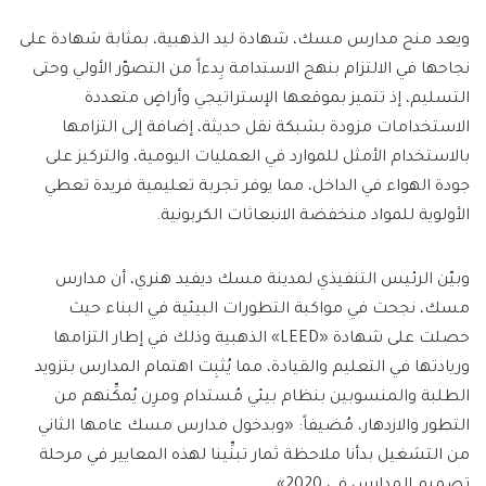
ويعد منح مدارس مسك، شهادة ليد الذهبية، بمثابة شهادة على
نجاحها في الالتزام بنهج الاستدامة بِدءاً من التصوّر الأولي وحتى
التسليم، إذ تتميز بموقعها الإستراتيجي وأراضٍ متعددة
الاستخدامات مزودة بشبكة نقل حديثة، إضافة إلى التزامها
بالاستخدام الأمثل للموارد في العمليات اليومية، والتركيز على
جودة الهواء في الداخل، مما يوفر تجربة تعليمية فريدة تعطي
الأولوية للمواد منخفضة الانبعاثات الكربونية.
وبيّن الرئيس التنفيذي لمدينة مسك ديفيد هنري، أن مدارس
مسك، نجحت في مواكبة التطورات البيئية في البناء حيث
حصلت على شهادة «LEED» الذهبية وذلك في إطار التزامها
وريادتها في التعليم والقيادة، مما يُثبِت اهتمام المدارس بتزويد
الطلبة والمنسوبين بنظام بيئي مُستدام ومرِن يُمكِّنهم من
التطور والازدهار، مُضيفاً: «وبدخول مدارس مسك عامها الثاني
من التشغيل بدأنا ملاحظة ثمار تبنِّينا لهذه المعايير في مرحلة
تصميم المدارس في 2020».