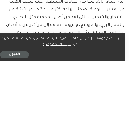
الذي يتجاوز 550 نوعاً من النباتات المختلفة، حيث عملت الهيئة
على مبادرات نوعية تضمنت زراعة أكثر من 2.4 مليون شتلة من
الأشجار والشجيرات التي تعد من أصل المحمية مثل: الطلح،
والسدر البري، والعوسج، والروثة، إضافةً إلى نثر أكثر من 4 أطنان
من البذور المحلية مثل: القيصوم، والشيح، والرمث، وغيرها.
يستخدم موقعنا الإلكتروني ملفات تعريف الارتباط لتحسين تجربتك. تعلم المزيد
عن:
سياسة الخصوصية
كما عملت على استعادة الموائل الطبيعية وتنميتها، حيث
القبول
تجاوزت المساحة المستعادة 700 ألف هكتار من الموائل
المتدهورة، إضافةً إلى إعادة توطين الكائنات الحية داخل نطاق
المحمية، التي بلغ عددها 1,245 كائنًا فطريًا مثل: غزال الريم،
والمها، والوعل، والغزال العربي، حيث أشارت الدراسات إلى أن عدد
أنواع الكائنات الحية التي تضمها المحمية بلغ 350 نوعًا من
الحيوانات والطيور المختلفة.
ما رأيك؟