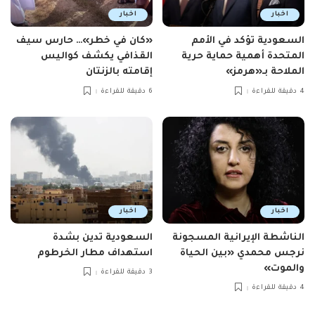
اخبار
اخبار
السعودية تؤكد في الأمم
«كان في خطر»… حارس سيف
المتحدة أهمية حماية حرية
القذافي يكشف كواليس
الملاحة بـ«هرمز»
إقامته بالزنتان
4 دقيقة للقراءة
6 دقيقة للقراءة
اخبار
اخبار
الناشطة الإيرانية المسجونة
السعودية تدين بشدة
نرجس محمدي «بين الحياة
استهداف مطار الخرطوم
والموت»
3 دقيقة للقراءة
4 دقيقة للقراءة