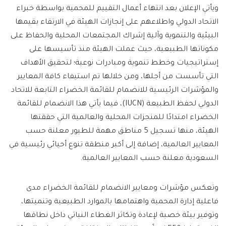
ويأتي الإعلان بعد انتهاء أعمال التقييم للمحمية بواسطة خبراء
الاتحاد الدولي واطلاعهم على إنجازات الهيئة في الارتقاء بقيمها
البيئية والتنموية وآلية إشراك المجتمعات المحلية والحفاظ على
مكوناتها الطبيعية، حيث عملت الهيئة منذ تأسيسها على
إستراتيجيات وخطط تنموية ومبادرات نوعية؛ لتحقيق الأهداف
التي تأسست من أجلها، ومن خلالها تم استيفاء كافة المعايير
والمؤشرات الرئيسية للانضمام للقائمة الخضراء التابعة للاتحاد
الدولي لحفظ الطبيعة (IUCN)، فيما يأتي هذا الانضمام للقائمة
الخضراء امتدادًا للمنجزات المحلية والعالمية التي حققتها
الهيئة، منها تسجيل 5 مناطق مهمة للطيور معلنة حسب
المعايير العالمية، إضافة إلى أكبر منطقة تنوع أحيائي رئيسية في
السعودية معلنة حسب المعايير العالمية.
وتعكس مؤشرات ومعايير الانضمام للقائمة الخضراء مدى
فاعلية إدارة المحمية واهتمامها بالموارد الطبيعية وتنميتها،
وتوفير بيئة خصبة لإعادة وتكاثر الغطاء النباتي داخل نطاقها