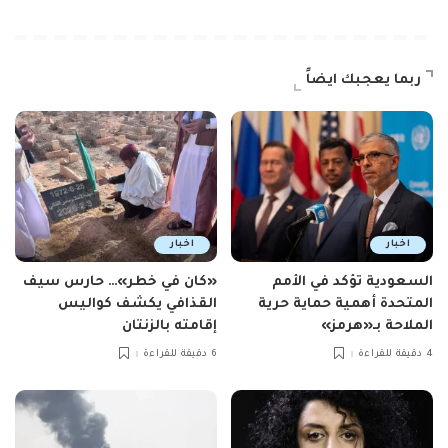
ربما يعجبك ايضاً
اخبار
اخبار
السعودية تؤكد في الأمم
«كان في خطر»… حارس سيف
المتحدة أهمية حماية حرية
القذافي يكشف كواليس
الملاحة بـ«هرمز»
إقامته بالزنتان
4 دقيقة للقراءة
6 دقيقة للقراءة