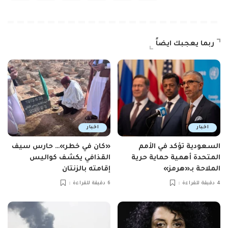
ربما يعجبك ايضاً
اخبار
اخبار
السعودية تؤكد في الأمم
«كان في خطر»… حارس سيف
المتحدة أهمية حماية حرية
القذافي يكشف كواليس
الملاحة بـ«هرمز»
إقامته بالزنتان
4 دقيقة للقراءة
6 دقيقة للقراءة