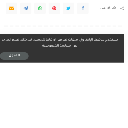
شارك على
ربما يعجبك ايضاً
يستخدم موقعنا الإلكتروني ملفات تعريف الارتباط لتحسين تجربتك. تعلم المزيد
عن:
سياسة الخصوصية
القبول
اخبار
اخبار
السعودية تؤكد في الأمم
«كان في خطر»… حارس سيف
المتحدة أهمية حماية حرية
القذافي يكشف كواليس
الملاحة بـ«هرمز»
إقامته بالزنتان
4 دقيقة للقراءة
6 دقيقة للقراءة