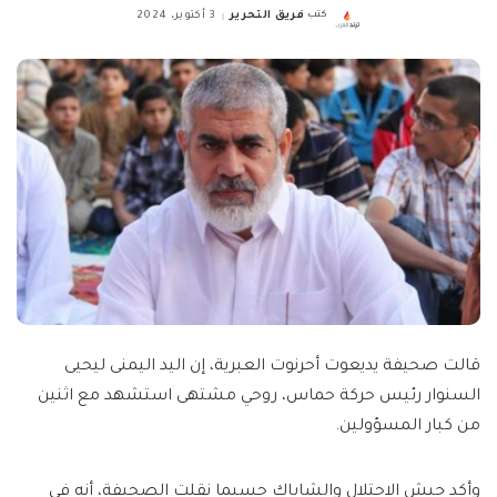
كتب
فريق التحرير
3 أكتوبر، 2024
Posted
by
قالت صحيفة يديعوت أحرنوت العبرية، إن اليد اليمنى ليحيى
السنوار رئيس حركة حماس، روحي مشتهى استشهد مع اثنين
من كبار المسؤولين.
وأكد جيش الاحتلال والشاباك حسبما نقلت الصحيفة، أنه في