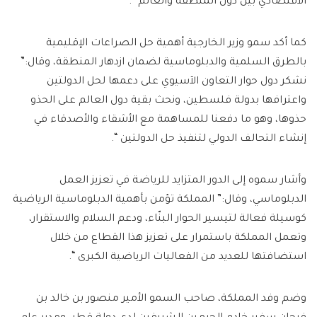
الاقتصادي بين دول المنطقة والعالم “.
كما أكد سمو وزير الخارجية أهمية حل الصراعات الإقليمية
بالطرق السلمية والدبلوماسية لضمان ازدهار المنطقة، وقال:”
نشكر دول حوار التعاون الآسيوي على دعمها لحل الدولتين
واعترافها بدولة فلسطين، ونحث بقية دول العالم على الحذو
حذوها، وهو ما دفعنا للمساهمة مع الأشقاء والأصدقاء في
إنشاء التحالف الدولي لتنفيذ حل الدولتين “.
وأشار سموه إلى الدور المتزايد للرياضة في تعزيز العمل
الدبلوماسي، وقال:” المملكة تؤمن بأهمية الدبلوماسية الرياضية
كوسيلة فعالة لتيسير الحوار البنّاء، ودعم السلام والاستقرار،
وتعمل المملكة باستمرار على تعزيز هذا القطاع من خلال
استضافتها للعديد من الفعاليات الرياضية الكبرى “.
وضم وفد المملكة، صاحب السمو الأمير منصور بن خالد بن