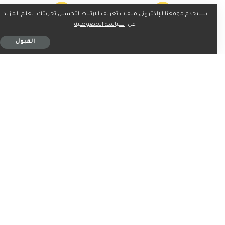
يستخدم موقعنا الإلكتروني ملفات تعريف الارتباط لتحسين تجربتك. تعلم المزيد
عن:
سياسة الخصوصية
0
0
القبول
شارك على
ربما يعجبك ايضاً
اخبار
اخبار