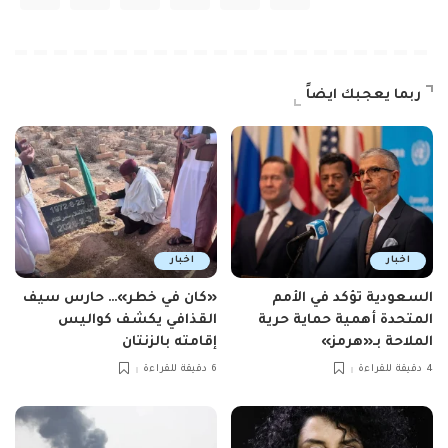
ربما يعجبك ايضاً
اخبار
اخبار
السعودية تؤكد في الأمم
«كان في خطر»… حارس سيف
المتحدة أهمية حماية حرية
القذافي يكشف كواليس
الملاحة بـ«هرمز»
إقامته بالزنتان
4 دقيقة للقراءة
6 دقيقة للقراءة