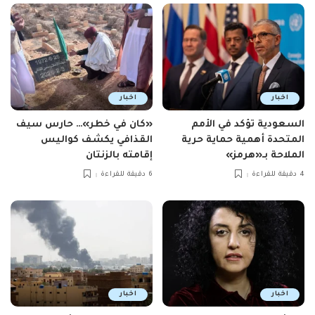
اخبار
اخبار
السعودية تؤكد في الأمم
«كان في خطر»… حارس سيف
المتحدة أهمية حماية حرية
القذافي يكشف كواليس
الملاحة بـ«هرمز»
إقامته بالزنتان
4 دقيقة للقراءة
6 دقيقة للقراءة
اخبار
اخبار