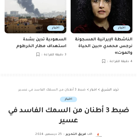
اخبار
اخبار
الناشطة الإيرانية المسجونة
السعودية تدين بشدة
نرجس محمدي «بين الحياة
استهداف مطار الخرطوم
والموت»
3 دقيقة للقراءة
4 دقيقة للقراءة
ترند الشرق
>
اخبار
>
ضبط 3 أطنان من السمك الفاسد في عسير
اخبار
ضبط 3 أطنان من السمك الفاسد في
عسير
كتب
فريق التحرير
25 ديسمبر، 2024
Posted