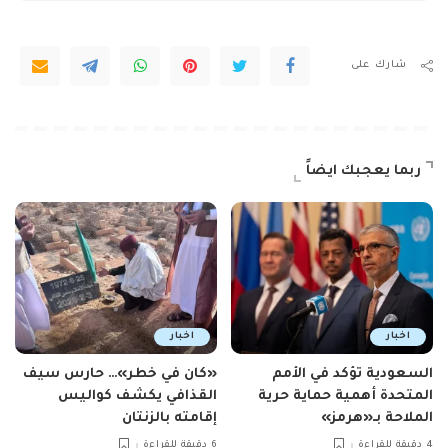
شارك على
ربما يعجبك ايضاً
اخبار
اخبار
السعودية تؤكد في الأمم
«كان في خطر»… حارس سيف
المتحدة أهمية حماية حرية
القذافي يكشف كواليس
الملاحة بـ«هرمز»
إقامته بالزنتان
4 دقيقة للقراءة
6 دقيقة للقراءة