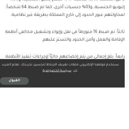
إثيوبيو الجنسية، و03% جنسيات أخرى، كما تم ضبط 64 شخصاً؛
لمحاولتهم عبور الحدود إلى خارج المملكة بطريقة غير نظامية.
ثالثاً: تم ضبط 16 متورطاً في نقل وإيواء وتشغيل مخالفي أنظمة
الإقامة والعمل وأمن الحدود والتستر عليهم.
رابعاً: بلغ إجمالي من يتم إخضاعهم حاليّاً لإجراءات تنفيذ الأنظمة
33,007 وافدين مخالفين، منهم 30,335 رجلاً، و2,672 امرأة.
يستخدم موقعنا الإلكتروني ملفات تعريف الارتباط لتحسين تجربتك. تعلم المزيد
عن:
سياسة الخصوصية
القبول
خامساً: تمّت إحالة 25,164 مخالفاً لبعثاتهم الدبلوماسية
للحصول على وثائق سفر، وإحالة 2,864 مخالفاً لاستكمال
حجوزات سفرهم، وترحيل 11,955 مخالفاً.
وأكدت وزارة الداخلية أن كل من يسهل دخول مخالفي نظام أمن
الحدود للمملكة أو نقلهم داخلها أو يوفر لهم المأوى أو يقدم لهم