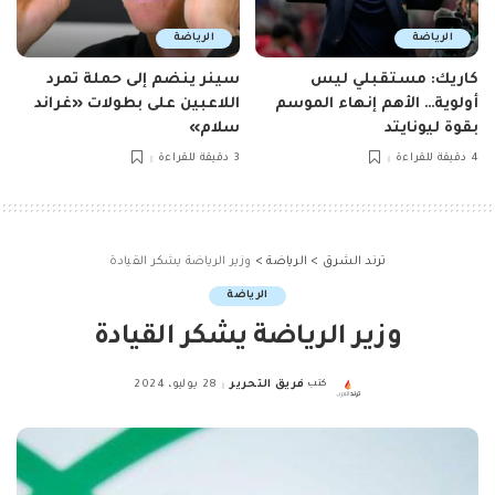
الرياضة
الرياضة
كاريك: مستقبلي ليس
سينر ينضم إلى حملة تمرد
أولوية… الأهم إنهاء الموسم
اللاعبين على بطولات «غراند
بقوة ليونايتد
سلام»
4 دقيقة للقراءة
3 دقيقة للقراءة
ترند الشرق
>
الرياضة
>
وزير الرياضة يشكر القيادة
الرياضة
وزير الرياضة يشكر القيادة
كتب
فريق التحرير
28 يوليو، 2024
Posted
by