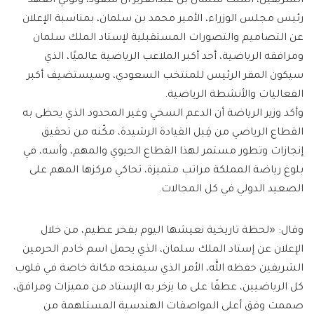
الشريفين، الملك سلمان بن عبدالعزيز آل سعود، ولولي العهد
رئيس مجلس الوزراء، الأمير محمد بن سلمان، بمناسبة الإعلان
عن التصاميم والتصورات المستقبلية لإستاد الملك سلمان
ومرافقه الرياضية، أحد أكبر الملاعب الرياضية عالميًا، الذي
سيكون المقر الرئيس للمنتخب السعودي، وسيستضيف أكبر
الفعاليات والأنشطة الرياضية.
وأكد وزير الرياضة أن الدعم السخي وغير المحدود الذي يحظى به
القطاع الرياضي من قِبل القيادة الرشيدة، مكّنه من تحقيق
إنجازات وتطور مستمر لهذا القطاع الحيوي والمهم، وأسه، في
بلوغ رياضة المملكة مراتب متميزة، تحاكي مركزها المهم على
الصعيد الدولي في كل المجالات.
وقال: «لحظة تاريخية نعيشها اليوم بفخر عظيم، من خلال
الإعلان عن إستاد الملك سلمان، الذي يحمل اسم خادم الحرمين
الشريفين حفظه الله، الأمر الذي سيمنحه مكانة خاصة في قلوب
كل الرياضيين، عطفًا على ما يزخر به الإستاد من مميزات ومرافق،
صممت وفق أعلى المواصفات الهندسية المستلهمة من