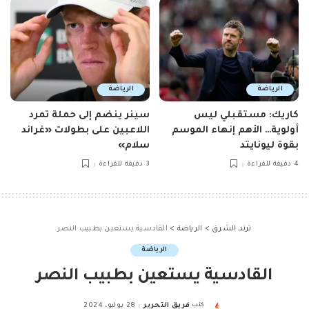
الرياضة
الرياضة
كاريك: مستقبلي ليس
سينر ينضم إلى حملة تمرد
أولوية… الأهم إنهاء الموسم
اللاعبين على بطولات «غراند
بقوة ليونايتد
سلام»
4 دقيقة للقراءة
3 دقيقة للقراءة
ترند الشرق
>
الرياضة
>
القادسية يستعين بطبيب النصر
الرياضة
القادسية يستعين بطبيب النصر
كتب
فريق التحرير
28 يوليو، 2024
Posted