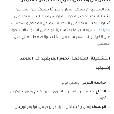
تحليل فني وتكتيكي: صراع الأفكار بين المدربين
من المتوقع أن تشهد المباراة صراعًا تكتيكيًا بين المدربين.
إشبيلية، بقيادة مدربه خوسيه لويس مينديليبار، يعتمد على
أسلوب لعب يعتمد على التنظيم الدفاعي المحكم و
الهجمات
المرتدة
السريعة. بينما يعتمد برشلونة على أسلوب الاستحواذ
على الكرة، وبناء الهجمات من الخلف، والضغط العالي على
الخصم.
التشكيلة المتوقعة: نجوم الفريقين في الموعد
إشبيلية:
حراسة المرمى:
ياسين بونو
الدفاع:
خيسوس نافاس، تانجوي نيانزو، كريم رقيق، ماركوس
أكونيا
الوسط:
إيفان راكيتيتش، فرناندو ريجيس، أوليفر توريس