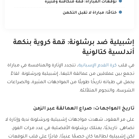
توقعات المباراة: قمة متكافئة ومثيرة
ختامًا: مباراة لا تقبل التكهن
إشبيلية ضد برشلونة: قمة كروية بنكهة
أندلسية كتالونية
في قلب
كرة القدم الإسبانية
، تتجدد الإثارة والمنافسة في مباراة
تجمع بين عملاقين من عمالقة الليغا، إشبيلية وبرشلونة. لقاءٌ
يحمل في طياته تاريخًا طويلًا من المواجهات المثيرة، والصراعات
الشرسة، والنجوم المتلألئة.
تاريخ المواجهات: صراع العمالقة عبر الزمن
على مر العقود، شهدت مواجهات إشبيلية وبرشلونة ندية وإثارة لا
تضاهى. تاريخيًا، يمتلك برشلونة الأفضلية في عدد مرات الفوز،
لكن إشبيلية لطالما كان خصمًا عنيدًا، قادرًا على قلب التوقعات