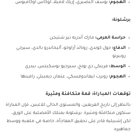
الهجوم:
يوسف النصيري، إريك لاميلا، لوكاس أوكامبوس
برشلونة:
حراسة المرمى:
مارك أندريه تير شتيجن
الدفاع:
جول كوندي، رونالد أراوخو، أليخاندرو بالدي، سيرجي
روبيرتو
الوسط:
فرينكي دي يونج، سيرجيو بوسكيتس، بيدري
الهجوم:
روبرت ليفاندوفسكي، عثمان ديمبيلي، رافينها
توقعات المباراة: قمة متكافئة ومثيرة
بالنظر إلى تاريخ الفريقين، والمستوى الحالي للاعبين، فإن المباراة
ستكون متكافئة ومثيرة. برشلونة يمتلك الأفضلية على الورق،
لكن إشبيلية قادر على تحقيق المفاجأة، خاصة في ملعبه ووسط
جماهيره.