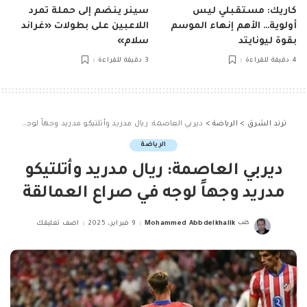
كاريك: مستقبلي ليس
سينر ينضم إلى حملة تمرد
أولوية… الأهم إنهاء الموسم
اللاعبين على بطولات «غراند
بقوة ليونايتد
سلام»
4 دقيقة للقراءة
3 دقيقة للقراءة
ترند الشرق
>
الرياضة
>
ديربي العاصمة: ريال مدريد وأتلتيكو مدريد وجهاً لوجه في صراع العمالقة
الرياضة
ديربي العاصمة: ريال مدريد وأتلتيكو
مدريد وجهاً لوجه في صراع العمالقة
كتب
Mohammed Abbdelkhalik
9 فبراير، 2025
اضف تعليقك
Posted
by