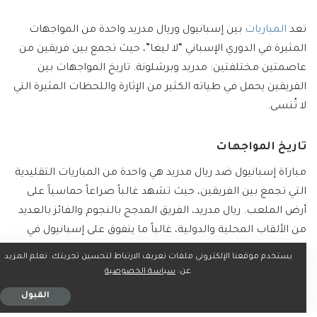
تعد
المباريات
بين إسبانيول وريال مدريد واحدة من المواجهات
المثيرة في الدوري الإسباني “لا ليغا”، حيث تجمع بين فريقين من
عاصمتين مختلفتين: مدريد وبرشلونة. تاريخ المواجهات بين
الفريقين يحمل في طياته الكثير من الإثارة واللحظات المثيرة التي
لا تُنسى.
تاريخ المواجهات
مباراة إسبانيول ضد ريال مدريد هي واحدة من المباريات التقليدية
التي تجمع بين الفريقين، حيث تشهد غالباً صراعاً حماسياً على
أرض الملعب. ريال مدريد، الفريق المدجج بالنجوم والفائز بالعديد
من الألقاب المحلية والدولية، غالباً ما يتفوق على إسبانيول في
غالبية المباريات. ولكن في بعض الأحيان، يتسبب إسبانيول في
يستخدم موقعنا الإلكتروني ملفات تعريف الارتباط لتحسين تجربتك. تعلم المزيد
مفاجآت على ملعبه أو خارج ملعبه، مما يضيف المزيد من الإثارة
عن:
سياسة الخصوصية
والتشويق إلى البطولة.
القبول