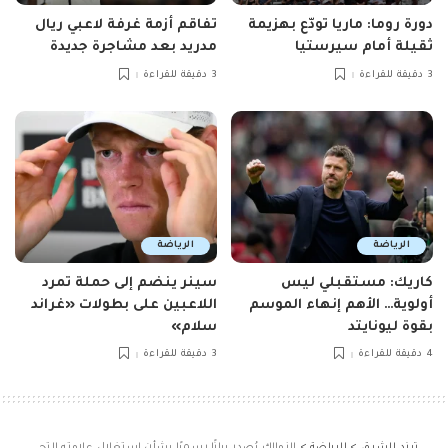
دورة روما: ماريا تودّع بهزيمة
تفاقم أزمة غرفة لاعبي ريال
ثقيلة أمام سيرستيا
مدريد بعد مشاجرة جديدة
3 دقيقة للقراءة
3 دقيقة للقراءة
الرياضة
الرياضة
كاريك: مستقبلي ليس
سينر ينضم إلى حملة تمرد
أولوية… الأهم إنهاء الموسم
اللاعبين على بطولات «غراند
بقوة ليونايتد
سلام»
4 دقيقة للقراءة
3 دقيقة للقراءة
ترند الشرق
>
الرياضة
>
الزمالك يُصدر بيانًا رسميًا بشأن استغلال علامته التجارية ويوجه رسالة تحذير