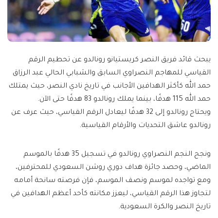
يبحث قائد فريق النصر كريستيانو رونالدو عن تحطيم الرقم
القياسي للمهاجم النصراوي السابق والشبابي الحالي عبد الرزاق
حمد الله كأكثر الهدافين الأجانب في تاريخ نادي النصر، حيث يمتلك
حمد الله 115 هدفًا، بينما يملك رونالدو 83 هدفًا حتى الآن.
ويحتاج رونالدو إلى 32 هدفًا ليعادل الرقم القياسي، حيث عرف عن
رونالدو عاشق التحديات والأرقام القياسية.
ونجح النجم النصراوي رونالدو في تسجيل 35 هدفًا بالموسم
الماضي، وحصد جائزة هداف دوري روشن السعودي للمحترفين،
ومع تواجده لموسم ونصف الموسم، فإن فرصته سانحة أمامه
لتجاوز هذا الرقم القياسي، ليعزز مكانته كأحد أعظم الهدافين في
تاريخ النصر والكرة السعودية.