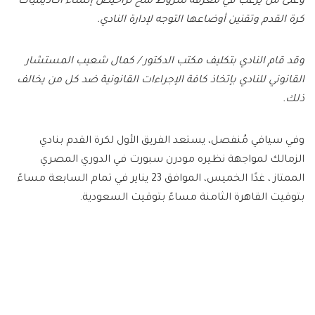
وعلى من يرغب في معرفة شروط منح تراخيص إنشاء أكاديميات
كرة القدم وتقنين أوضاعها التوجه لإدارة النادي.
وقد قام النادي بتكليف مكتب الدكتور / كمال شعيب المستشار
القانوني للنادي بإتخاذ كافة الإجراءات القانونية ضد كل من يخالف
ذلك.
وفي سياقي مُنفصل، يستعد الفريق الأول لكرة القدم بنادي
الزمالك لمواجهة نظيره مودرن سبورت في الدوري المصري
الممتاز ، غدًا الخميس، الموافق 23 يناير في تمام السابعة مساءً
بتوقيت القاهرة الثامنة مساءً بتوقيت السعودية.