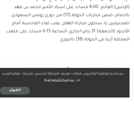
(الإثنين) القادم، 8:00 مساء، على استاد الأمير محمد بن فهد
بالدمام، ضمن مباريات الجولة (17) من دوري روشن السعودي
للمحترفين، إذ ستكون مباراة الهلال عقب لقاء القادسية أمام
الأخدود (الجمعة) 31 يناير الجاري، الساعة 6:15 مساء، على ملعب
المملكة أرينا في الجولة (18) بالدوري.
ما رأيك؟
يستخدم موقعنا الإلكتروني ملفات تعريف الارتباط لتحسين تجربتك. تعلم المزيد
عن:
سياسة الخصوصية
القبول
0
0
0
0
0
0
0