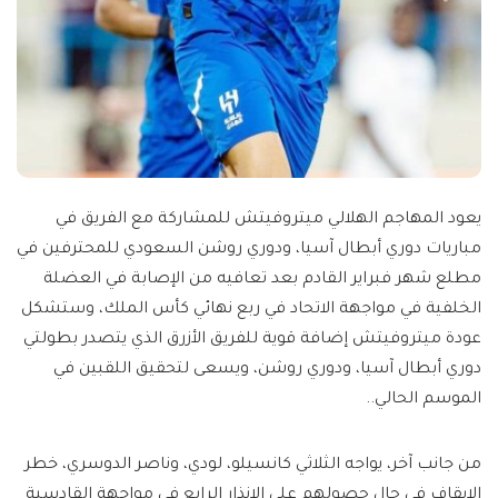
يعود المهاجم الهلالي ميتروفيتش للمشاركة مع الفريق في
مباريات دوري أبطال آسيا، ودوري روشن السعودي للمحترفين في
مطلع شهر فبراير القادم بعد تعافيه من الإصابة في العضلة
الخلفية في مواجهة الاتحاد في ربع نهائي كأس الملك، وستشكل
عودة ميتروفيتش إضافة قوية للفريق الأزرق الذي يتصدر بطولتي
دوري أبطال آسيا، ودوري روشن، ويسعى لتحقيق اللقبين في
الموسم الحالي..
من جانب آخر، يواجه الثلاثي كانسيلو، لودي، وناصر الدوسري، خطر
الإيقاف في حال حصولهم على الإنذار الرابع في مواجهة القادسية