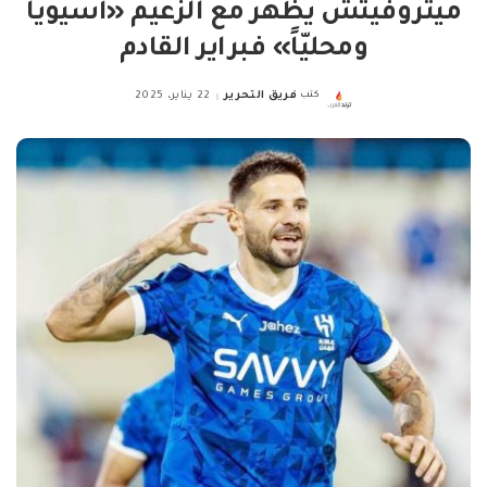
ميتروفيتش يظهر مع الزعيم «آسيويا
ومحليّاً» فبراير القادم
كتب
فريق التحرير
22 يناير، 2025
Posted
by