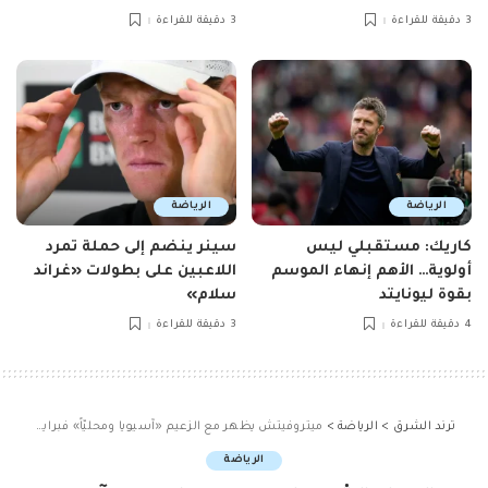
3 دقيقة للقراءة
3 دقيقة للقراءة
الرياضة
الرياضة
كاريك: مستقبلي ليس
سينر ينضم إلى حملة تمرد
أولوية… الأهم إنهاء الموسم
اللاعبين على بطولات «غراند
بقوة ليونايتد
سلام»
4 دقيقة للقراءة
3 دقيقة للقراءة
ترند الشرق
>
الرياضة
>
ميتروفيتش يظهر مع الزعيم «آسيويا ومحليّاً» فبراير القادم
الرياضة