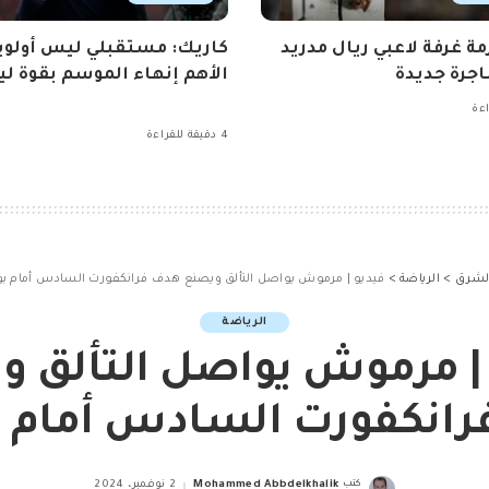
مة غرفة لاعبي ريال مدريد
كاريك: مستقبلي ليس أولوي
جرة جديدة
الأهم إنهاء الموسم بقوة ليو
4 دقيقة للقراءة
الشرق
>
الرياضة
>
فيديو | مرموش يواصل التألق ويصنع هدف فرانكفورت السادس أمام ب
الرياضة
 | مرموش يواصل التألق و
انكفورت السادس أمام 
كتب
Mohammed Abbdelkhalik
2 نوفمبر، 2024