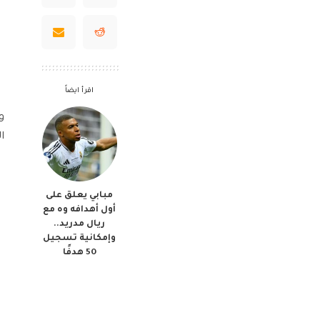
اقرأ ايضاً
و
ا
مبابي يعلق على
أول أهدافه وه مع
ريال مدريد..
وإمكانية تسجيل
50 هدفًا