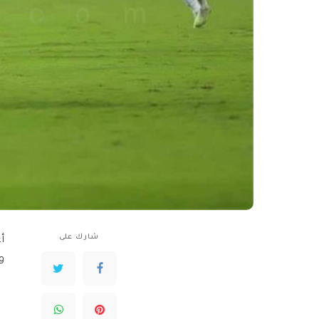
شارك على
أ
و