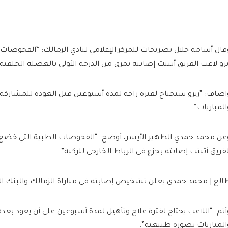
قال أسامة خلال تصريحات للمركز الإعلامي لنادي الزمالك: “الفحوصات
يزو لاعب الفريق أثبتت إصابته بمزق من الدرجة الأولى بالعضلة الخلفية”
اضاف: “زيزو سيحتاج لفترة راحة لمدة أسبوعين قبل العودة للمشاركة 
المباريات”.
عن محمد حمدي الظهير الأيسر، أوضح: “الفحوصات الطبية التي خضع
لفريق أثبتت إصابته بجزع في الرباط الخارجي للركبة”.
الع | محمد حمدي يعلن تشخيص إصابته في مباراة الزمالك والبنك ال
أتم: “اللاعب يحتاج لفترة علاج وتأهيل لمدة أسبوعين على أن يعود بعد
المباريات بصورة طبيعية”.