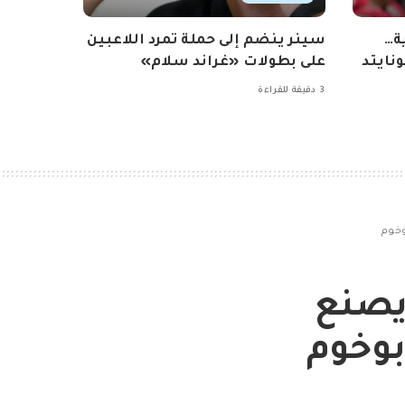
ة…
سينر ينضم إلى حملة تمرد اللاعبين
نايتد
على بطولات «غراند سلام»
3 دقيقة للقراءة
وخوم
يصنع
بوخوم