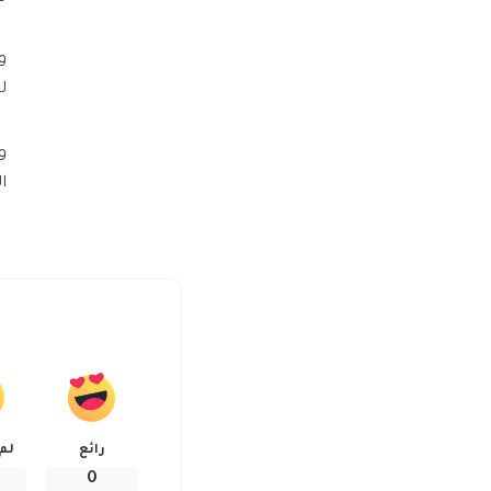
و
لي
و
ال
رائع
لم
0