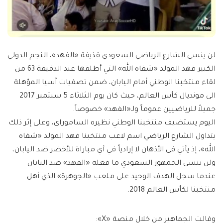
لن ينسى الشارع الرياضي السعودي قذيفة «الفهد»، النجم الدولي
الكبير فهد المولد «شفاه الله» التي أطلقها عند الدقيقة 63 من
لقاء منتخبنا الوطني أمام اليابان، ضمن تصفيات آسيا المؤهلة
الى مونديال كأس العالم، حيث كان يوم الثلاثاء 5 سبتمبر 2017
جميلاً للرياضيين عموماً ولـ«الفهد» خصوصاً.
اليوم يستضيف منتخبنا الوطني نظيره الساموراي، وعلى إثر ذلك
يتداول الشارع الرياضي اسم لاعب منتخبنا فهد المولد «شفاه
الله»، إذ يأتي في الأذهان لا إرادياً في أي مباراة للأخضر ضد اليابان،
ولن ينسى الجمهور السعودي ما فعله «الفهد» ضد اليابان
عندما سجل الهدف الوحيد على ملعب «الجوهرة» الذي أهل
منتخبنا لكأس العالم 2018.
وقالت الجماهير من خلال منصة «X»: