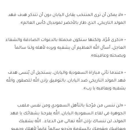
• «لا يمكن أن ترى المنتخب يقابل اليابان دون أن تتذكر هدف فهد
المولد التاريخي، الذي طار بالأخضر لمونديال كأس العالم».
• ‏«ذكرى مُرّة، ولكنها ستكون محملة بالدعوات الصادقة والشفاء
العاجل، أسأل الله العظيم أن يشفيه ويرده لأهله ولنا سالماً
وبصحته وعافيته».
• «عندما تأتي مباراة السعودية واليابان، يستحيل أن يُنسى هدف
فهد المولد التاريخي ضد اليابان، بالتوفيق بإذن الله للصقور، والله
يشفيه ويعافيه يا رب».
• «لن ننسى من فرّحنا بالتأهل السعودي ومن نفس ملعب
الجوهرة في لقاء السعودية اليابان، الله يفرحنا بشفائك يا فهد
المولد، لن ننساك بإذن الله تعالى من الدعاء.. الله يشفيك
ويعافيك ويقومك بالسلامة وترجع سالماً غانماً لأهلك وجميع