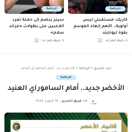
الرياضة
الرياضة
كاريك: مستقبلي ليس
سينر ينضم إلى حملة تمرد
أولوية… الأهم إنهاء الموسم
اللاعبين على بطولات «غراند
بقوة ليونايتد
سلام»
4 دقيقة للقراءة
3 دقيقة للقراءة
ترند الشرق
>
الرياضة
>
الأخضر جديد.. أمام الساموراي العنيد
الرياضة
الأخضر جديد.. أمام الساموراي العنيد
كتب
فريق التحرير
10 أكتوبر، 2024
Posted
by