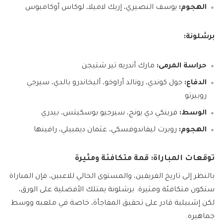
الهجوم:
يوسف النصيري، إريك لاميلا، لوكاس أوكامبوس
برشلونة:
حراسة المرمى:
مارك أندريه تير شتيجن
الدفاع:
جول كوندي، رونالد أراوخو، أليخاندرو بالدي، سيرجي
روبيرتو
الوسط:
فرينكي دي يونج، سيرجيو بوسكيتس، بيدري
الهجوم:
روبرت ليفاندوفسكي، عثمان ديمبيلي، رافينها
توقعات المباراة: قمة متكافئة ومثيرة
بالنظر إلى تاريخ الفريقين، والمستوى الحالي للاعبين، فإن المباراة
ستكون متكافئة ومثيرة. برشلونة يمتلك الأفضلية على الورق،
لكن إشبيلية قادر على تحقيق المفاجأة، خاصة في ملعبه ووسط
جماهيره.