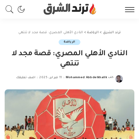
ترند الشرق
>
الرياضة
>
النادي الأهلي المصري: قصة مجد لا تنتهي
الرياضة
النادي الأهلي المصري: قصة مجد لا
تنتهي
كتب
Mohammed Abbdelkhalik
11 فبراير، 2025
اضف تعليقك
Posted
by