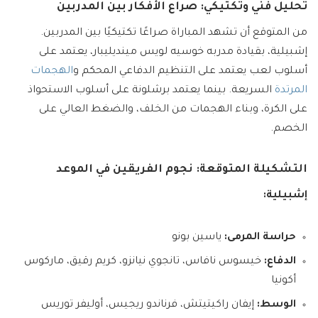
تحليل فني وتكتيكي: صراع الأفكار بين المدربين
من المتوقع أن تشهد المباراة صراعًا تكتيكيًا بين المدربين.
إشبيلية، بقيادة مدربه خوسيه لويس مينديليبار، يعتمد على
أسلوب لعب يعتمد على التنظيم الدفاعي المحكم و
الهجمات
المرتدة
السريعة. بينما يعتمد برشلونة على أسلوب الاستحواذ
على الكرة، وبناء الهجمات من الخلف، والضغط العالي على
الخصم.
التشكيلة المتوقعة: نجوم الفريقين في الموعد
إشبيلية:
حراسة المرمى:
ياسين بونو
الدفاع:
خيسوس نافاس، تانجوي نيانزو، كريم رقيق، ماركوس
أكونيا
الوسط:
إيفان راكيتيتش، فرناندو ريجيس، أوليفر توريس