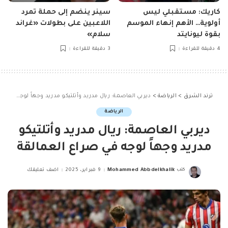
كاريك: مستقبلي ليس
سينر ينضم إلى حملة تمرد
أولوية… الأهم إنهاء الموسم
اللاعبين على بطولات «غراند
بقوة ليونايتد
سلام»
4 دقيقة للقراءة
3 دقيقة للقراءة
ترند الشرق
>
الرياضة
>
ديربي العاصمة: ريال مدريد وأتلتيكو مدريد وجهاً لوجه في صراع العمالقة
الرياضة
ديربي العاصمة: ريال مدريد وأتلتيكو
مدريد وجهاً لوجه في صراع العمالقة
كتب
Mohammed Abbdelkhalik
9 فبراير، 2025
اضف تعليقك
Posted
by