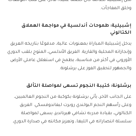
لكن إشبيلية لطالما كان خصمًا عنيدًا، قادرًا على قلب التوقعات
وخلق المفاجآت.
إشبيلية: طموحات أندلسية في مواجهة العملاق
الكتالوني
يدخل إشبيلية المباراة بمعنويات عالية، مدفوعًا بتاريخه العريق
وإنجازاته المحلية والقارية. الفريق الأندلسي، المتوج بلقب الدوري
الأوروبي في أكثر من مناسبة، يطمح في استغلال عاملي الأرض
والجمهور لتحقيق الفوز على برشلونة.
برشلونة: كتيبة النجوم تسعى لمواصلة التألق
على الجانب الآخر، يأتي برشلونة بكوكبة من النجوم العالميين،
وعلى رأسهم النجم البولندي روبرت ليفاندوفسكي. الفريق
الكتالوني، بقيادة مدربه تشافي هيرنانديز، يسعى لمواصلة
سلسلة انتصاراته في الليغا، وتعزيز مكانته في صدارة الدوري.