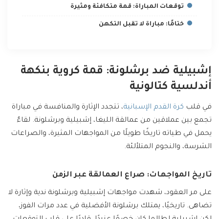
توقعات المباراة: قمة متكافئة ومثيرة
ختامًا: مباراة لا تقبل التكهن
إشبيلية ضد برشلونة: قمة كروية بنكهة
أندلسية كتالونية
في قلب
كرة القدم الإسبانية
، تتجدد الإثارة والمنافسة في مباراة
تجمع بين عملاقين من عمالقة الليغا، إشبيلية وبرشلونة. لقاءٌ
يحمل في طياته تاريخًا طويلًا من المواجهات المثيرة، والصراعات
الشرسة، والنجوم المتلألئة.
تاريخ المواجهات: صراع العمالقة عبر الزمن
على مر العقود، شهدت مواجهات إشبيلية وبرشلونة ندية وإثارة لا
تضاهى. تاريخيًا، يمتلك برشلونة الأفضلية في عدد مرات الفوز،