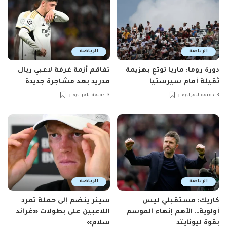
الرياضة
الرياضة
دورة روما: ماريا تودّع بهزيمة
تفاقم أزمة غرفة لاعبي ريال
ثقيلة أمام سيرستيا
مدريد بعد مشاجرة جديدة
3 دقيقة للقراءة
3 دقيقة للقراءة
الرياضة
الرياضة
كاريك: مستقبلي ليس
سينر ينضم إلى حملة تمرد
أولوية… الأهم إنهاء الموسم
اللاعبين على بطولات «غراند
بقوة ليونايتد
سلام»