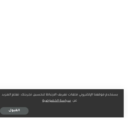
في هذا الشهر يمكن للثلاثي التفاوض مع أندية خارجية بكل حرية
يستخدم موقعنا الإلكتروني ملفات تعريف الارتباط لتحسين تجربتك. تعلم المزيد
عن:
سياسة الخصوصية
وفقًا للوائح الاتحاد الدولي لكرة القدم “فيفا”، ومن الممكن أن
يكون ورقة ضغط كبيرة على إدارة ليفربول للتحرك.
القبول
اقرا أيضًا..
سلوت يعلن غياب ثنائي ليفربول عن مباراة ليستر