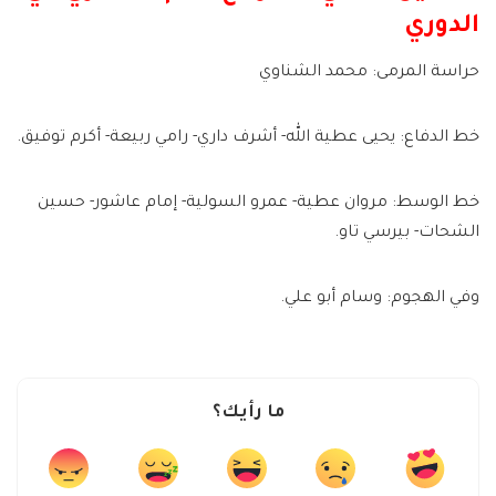
الدوري
حراسة المرمى: محمد الشناوي
خط الدفاع: يحيى عطية الله- أشرف داري- رامي ربيعة- أكرم توفيق.
خط الوسط: مروان عطية- عمرو السولية- إمام عاشور- حسين
الشحات- بيرسي تاو.
وفي الهجوم: وسام أبو علي.
ما رأيك؟