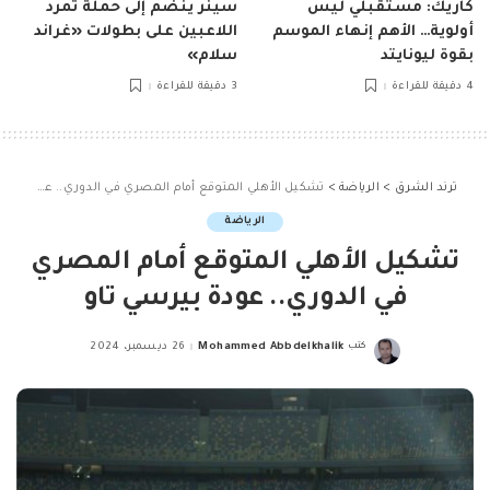
كاريك: مستقبلي ليس
سينر ينضم إلى حملة تمرد
أولوية… الأهم إنهاء الموسم
اللاعبين على بطولات «غراند
بقوة ليونايتد
سلام»
4 دقيقة للقراءة
3 دقيقة للقراءة
ترند الشرق
>
الرياضة
>
تشكيل الأهلي المتوقع أمام المصري في الدوري.. عودة بيرسي تاو
الرياضة
تشكيل الأهلي المتوقع أمام المصري
في الدوري.. عودة بيرسي تاو
كتب
Mohammed Abbdelkhalik
26 ديسمبر، 2024
Posted
by