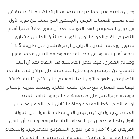
وعلى ملعبه وبين جماهيره يستضيف الرائد نظيره القادسية في
لقاء صعب لأصحاب الأرض والجمهور الذي يبحث عن فوزه الأول
في دوري المحترفين لهذا الموسم بعد أن حقق تعادلاً مثيراً أمام
النصر في لقاء الجولة الأولى الذي شهد تألق الحارس مشاري
سنيور، ويعتمد المدرب البرازيلي اودير هيلمان على طريقة 5 4 1
بوجود أمير سعيود في خط المقدمة وخلفه الثنائي محمد فوزير
وصالح العمري، فيما يدخل القادسية هذا اللقاء بعد أن أثبت
للجميع عن عزيمته وبقوة على المنافسة على مراكز المقدمة بعد
انتصاره في ظهوره الأول لهذا الموسم على الفتح بثلاثية نظيفة
ليتقاسم الصدارة مع حامل اللقب الهلال، ويعتمد مدربه الإسباني
خوسيه غونزاليس على طريقة 4 2 3 1 بوجود الوافد الجديد
اوباميانج في خط المقدمة وخلفه الثلاثي تركي العمار وحسين
القحطاني وجوليان كينيونيس الذي خطف الأضواء في الجولة
الأولى بإحرازه هدفين من الأهداف الثلاثة لفريقه. وسبق أن التقى
الفريقان في 16 مباراة في الدوري السعودي للمحترفين، واستطاع
الرائد الفوز في 6 مباريات، بينما فاز القادسية في 4 لقاءات،