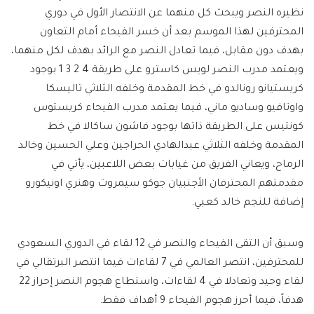
نظيره النصر ويبحث كل منهما عن الانتصار الأول في دوري
المحترفين لهذا الموسم بعد أن خسر الفيحاء أمام التعاون
بهدف دون مقابل، فيما تعادل النصر مع الرائد بهدف لكل منهما،
ويعتمد مدرب النصر لويس كاسترو على طريقة 4 2 3 1 بوجود
كريستيانو رونالدو في خط المقدمة وخلفه الثلاثي تاليسكا
واوتافيو وساديو ماني، فيما يعتمد مدرب الفيحاء كريستوس
كونتيس على الطريقة ذاتها بوجود فاشون ساكالا في خط
المقدمة وخلفه الثلاثي عبدالهادي الحراجين وعلي الحسين وخالد
الرماح، ويعاني الفريق من غيابات بعض اللاعبين، يأتي في
مقدمتهم المحترفان الأجنبيان جوكو سيمروت وهنري اونيكورو
إضافة للنجم خالد كعبي.
وسبق أن التقى الفيحاء والنصر في 12 لقاء في الدوري السعودي
للمحترفين، انتصر العالمي في 7 لقاءات فيما انتصر البرتقالي في
لقاء وحيد وتعادلا في 4 لقاءات، واستطاع هجوم النصر إحراز 22
هدفاً، فيما أحرز هجوم الفيحاء 9 أهداف فقط.