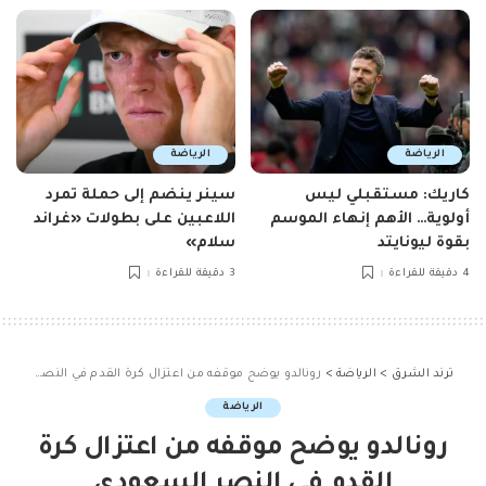
الرياضة
الرياضة
كاريك: مستقبلي ليس
سينر ينضم إلى حملة تمرد
أولوية… الأهم إنهاء الموسم
اللاعبين على بطولات «غراند
بقوة ليونايتد
سلام»
4 دقيقة للقراءة
3 دقيقة للقراءة
ترند الشرق
>
الرياضة
>
رونالدو يوضح موقفه من اعتزال كرة القدم في النصر السعودي
الرياضة
رونالدو يوضح موقفه من اعتزال كرة
القدم في النصر السعودي