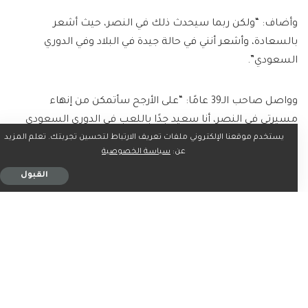
وأضاف: “ولكن ربما سيحدث ذلك في النصر، حيث أشعر
بالسعادة، وأشعر أنني في حالة جيدة في البلاد وفي الدوري
السعودي”.
وواصل صاحب الـ39 عامًا: “على الأرجح سأتمكن من إنهاء
مسيرتي في النصر، أنا سعيد جدًا باللعب في الدوري السعودي
يستخدم موقعنا الإلكتروني ملفات تعريف الارتباط لتحسين تجربتك. تعلم المزيد
وأريد الاستمرار”.
عن:
سياسة الخصوصية
القبول
ويستعد النصر لخوض مباراة يوم الثلاثاء في الدوري السعودي
ضد خصمه الفيحاء، في الجولة الثانية، حيث سقط في فخ
التعادل مع الرائد في الجولة الأولى.
ما رأيك؟