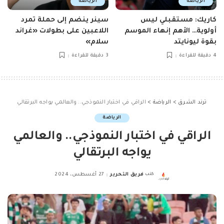
الرياضة
الرياضة
كاريك: مستقبلي ليس
سينر ينضم إلى حملة تمرد
أولوية… الأهم إنهاء الموسم
اللاعبين على بطولات «غراند
بقوة ليونايتد
سلام»
4 دقيقة للقراءة
3 دقيقة للقراءة
ترند الشرق
>
الرياضة
>
الراقي في اختبار النموذجي.. والعالمي يواجه البرتقالي
الرياضة
الراقي في اختبار النموذجي.. والعالمي
يواجه البرتقالي
كتب
فريق التحرير
27 أغسطس، 2024
Posted
by