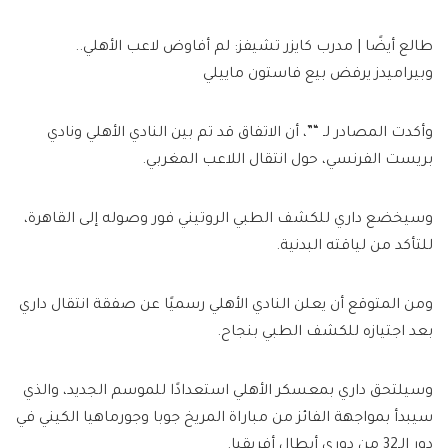
طالع أيضًا | مدرب كايزر تشيفز: لم أفاوض لاعب الأهلي..
وبيراميدز يرفض بيع فاستون ماييلي
وأكدت المصادر لـ “”، أن الاتفاق قد تم بين النادي الأهلي ونادي
بريست الفرنسي، حول انتقال اللاعب المغربي.
وسيخضع داري للكشف الطبي الروتيني فور وصوله إلى القاهرة،
للتأكد من لياقته البدنية.
ومن المتوقع أن يعلن النادي الأهلي رسميًا عن صفقة انتقال داري
بعد اجتيازه للكشف الطبي بنجاح.
وسيلتحق داري بمعسكر الأهلي استعدادًا للموسم الجديد، والذي
سيبدأ بمواجهة الفائز من مباراة المريخ جوبا وجورماهيا الكيني في
دور الـ32 من دوري أبطال أفريقيا.