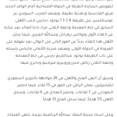
لتعويض خسارته الثقيلة في الجولة الافتتاحية أمام الوافد الجديد
فريق القادسية وبثلاثية نظيفة، ويعتمد المدرب السويدي ينز
غوستافسن على طريقة 4 2 3 1 بوجود دجانيني لاعب الأهلي
السابق في خط المقدمة وخلفه الثلاثي مراد باتنا العائد بعد غيابه
عن اللقاء الأول ولوكاس زيلارايان وعبدالله العنزي، فيما يدخل
الأهلي هذا اللقاء بحثاً عن الفوز الثاني على التوالي بعد تفوقه على
العروبة في الجولة الأولى، ويعتمد مدربه الألماني ماتياس يايسله
على ذات الطريقة بوجود عبدالكريم دارسي في خط المقدمة
وخلفه الثلاثي رياض محرز وروبيرتو فيرمينو وجابري فيغا.
وسبق أن التقى الفتح والأهلي في 28 مواجهة بالدوري السعودي
للمحترفين، تمكن الراقي من الفوز في 15 لقاء، فيما انتصر
النموذجي في 7 لقاءات، وحضر التعادل في 6 لقاءات، وسجل
الأهلي 55 هدفاً، فيما سجل الفتح 33 هدفاً.
وعلى استاد مدينة الملك عبدالله الرياضية ببريدة، يلتقي الفيحاء