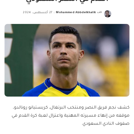
كتب
Mohammed Abbdelkhalik
27 أغسطس، 2024
Posted
by
كشف نجم فريق النصر ومنتخب البرتغال، كريستيانو رونالدو،
موقفه من إنهاء مسيرته المهنية واعتزال لعبة كرة القدم في
صفوف النادي السعودي.