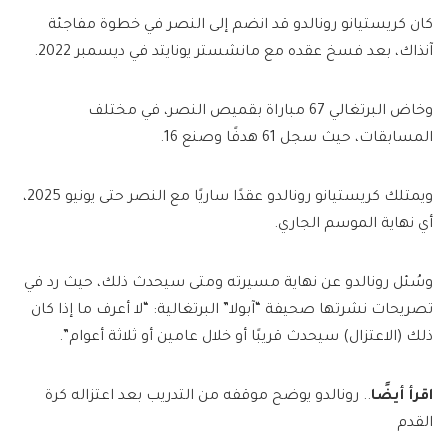
كان كريستيانو رونالدو قد انضم إلى النصر في خطوة مفاجئة
آنذاك، بعد فسخ عقده مع مانشستر يونايتد في ديسمبر 2022.
وخاض البرتغالي 67 مباراة بقميص النصر، في مختلف
المسابقات، حيث سجل 61 هدفًا وصنع 16.
ويمتلك كريستيانو رونالدو عقدًا ساريًا مع النصر حتى يونيو 2025،
أي نهاية الموسم الجاري.
وسُئل رونالدو عن نهاية مسيرته ومتى سيحدث ذلك، حيث رد في
تصريحات نشرتها صحيفة “آبولا” البرتغالية: “لا أعرف ما إذا كان
ذلك (الاعتزال) سيحدث قريبًا أو خلال عامين أو ثلاثة أعوام”.
اقرأ أيضًا
.. رونالدو يوضح موقفه من التدريب بعد اعتزاله كرة
القدم