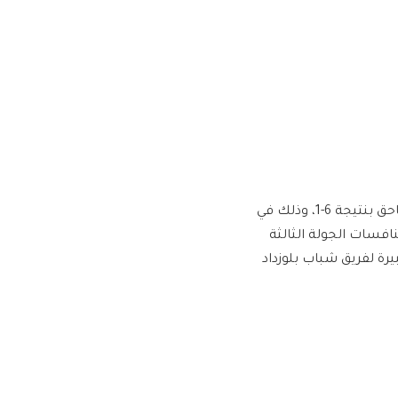
وتمكن النادي الأهلي من تحويل تأخره بهدف في الشوط الأول إلى فوز ساحق بنتيجة 6-1، وذلك في
افسات الجولة الثالثة
رة لفريق شباب بلوزداد