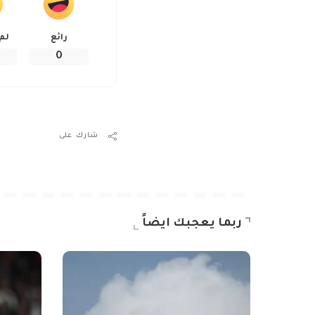
رائع
لم
0
شارك على
ربما يعجبك ايضاً