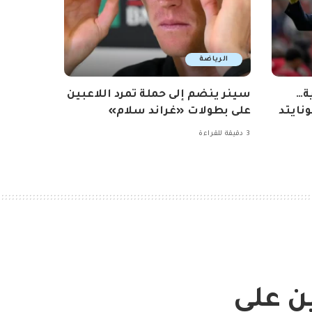
الرياضة
ة…
سينر ينضم إلى حملة تمرد اللاعبين
نايتد
على بطولات «غراند سلام»
3 دقيقة للقراءة
ح ضمن 6 لاعبين على