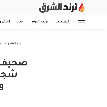
الرئيسية
تريند اليوم
اخبار
المال و
ترند الشرق
>
الري
صحيفة ج
شجار
و