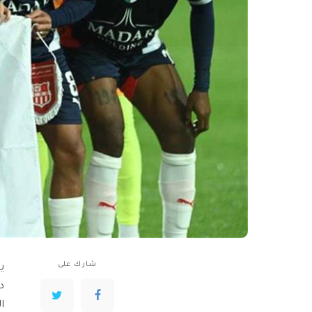
شارك على
د
ا