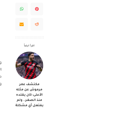
اقرأ ايضاً
ا
م
و
مكتشف عمر
مرموش عن مثله
الأعلى: كان يقلده
منذ الصغر.. ولم
يفتعل أي مشكلة