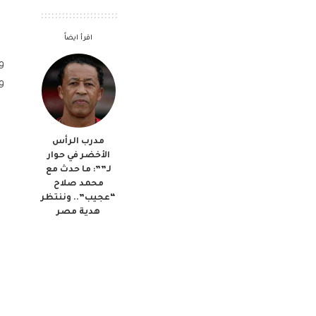
اقرأ ايضاً
و
و
مدرب الرأس
الأخضر في حوار
لـ””: ما حدث مع
محمد صلاح
“عجيب”.. وننتظر
هدية مصر