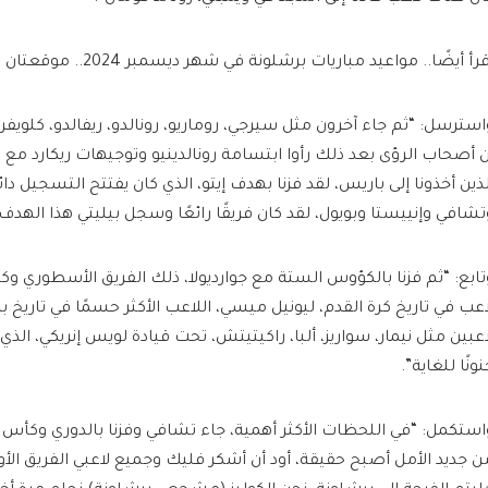
رأ أيضًا.. مواعيد مباريات برشلونة في شهر ديسمبر 2024.. موقعتان قويتان
استرسل: “ثم جاء آخرون مثل سيرجي، روماريو، رونالدو، ريفالدو، كلويفر
ن أصحاب الرؤى بعد ذلك رأوا ابتسامة رونالدينيو وتوجيهات ريكارد مع 
لذين أخذونا إلى باريس، لقد فزنا بهدف إيتو، الذي كان يفتتح التسجيل دائ
تشافي وإنييستا وبويول، لقد كان فريقًا رائعًا وسجل بيليتي هذا الهدف”
تابع: “ثم فزنا بالكؤوس الستة مع جوارديولا، ذلك الفريق الأسطوري 
اعب في تاريخ كرة القدم، ليونيل ميسي، اللاعب الأكثر حسمًا في تاريخ 
اعبين مثل نيمار، سواريز، ألبا، راكيتيتش، تحت قيادة لويس إنريكي، الذ
ونًا للغاية”.
استكمل: “في اللحظات الأكثر أهمية، جاء تشافي وفزنا بالدوري وكأس الس
ن جديد الأمل أصبح حقيقة، أود أن أشكر فليك وجميع لاعبي الفريق ال