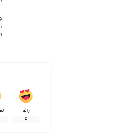
و
و
ب
لأ
رائع
لم
0