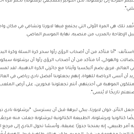
لبتم الفرحة إلى برشلونة، نحن الكوليز (مشجعي برشلونة) نحلم مرة أخ
لبي”.
تُعد تلك هي المرة الأولى التي يجتمع فيها لابورتا وتشافي في مكان واحد
بل الإطاحة بالمدرب من منصبه، نهاية الموسم الماضي.
استأنف: “أنا متأكد من أن أصحاب الرؤى رأوا سحر كرة السلة وكرة اليد 
لصالات والهوكي، أنا متأكد من أن أصحاب الرؤى رأوا أن برشلونة سيك
ي العالم، فريق يضم أليكسيا وأيتانا مع جائزتي الكرة الذهبية، لقد لمس
ريد أن أنسى الرياضة للهواة، إنهم يجعلوننا أفضل نادي رياضي في العالم،
متلكون الموهبة في أحذيتهم، أنتم تجعلوننا فخورين، على أرض الملعب 
نعتم تاريخًا لا يُنسى”.
جعل التأثر، خوان لابورتا، يبكي لبرهة قبل أن يسترسل: “برشلونة نادي ذ
يضًا كتالونيا وبرشلونة، الطبيعة الكتالونية لبرشلونة جعلت منه مرجعًا، 
نه أمر طبيعي، إنه يمنحنا جذورًا عميقة، وأسسًا تحول النادي إلى مرجع 