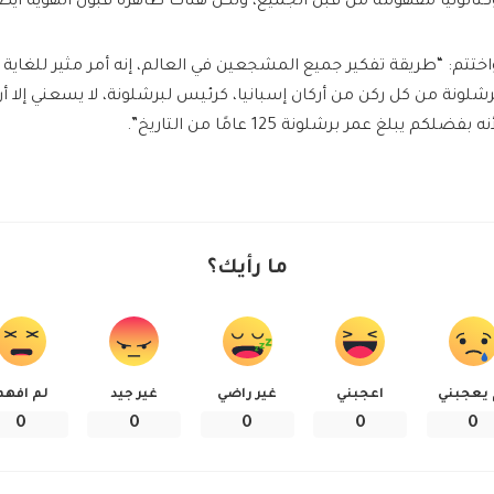
كتالونيا مفهومة من قبل الجميع، ولكن هناك ظاهرة قبول الهوية أيضًا
اختتم: “طريقة تفكير جميع المشجعين في العالم، إنه أمر مثير للغا
رشلونة من كل ركن من أركان إسبانيا، كرئيس لبرشلونة، لا يسعني إلا أن 
نه بفضلكم يبلغ عمر برشلونة 125 عامًا من التاريخ”.
ما رأيك؟
 يعجبني
اعجبني
غير راضي
غير جيد
لم افهم
0
0
0
0
0