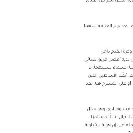
رى، شكرًا لكم من أعماق
 بعد توتر العلاقة بينهما
وكرة القدم داخل
ون لديه أفضل فريق نسائي
نا السماء بسببهما، لا
 أيضًا الأساطير، الذين
أو على المسرح هنا، لقد
و قيم ومبادئ، وهو يمثل
لا يزال شيئًا مستمرًا،
اجتماعي، إن هوية برشلونة