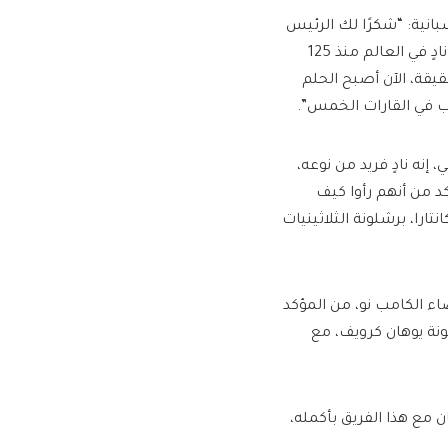
بانية: “شكرًا لك الرئيس
جامبر، نيابة عن جميع مشجعي برشلونة، شكرًا لك على الترويج لأفضل نادٍ في العالم منذ 125
قيقة، الآن أصبح الحلم
يوم عاطفي وتاريخي، إنه نادٍ فريد من نوعه،
11 نادي برشلونة، أنا متأكد من أنهم رأوا كيف
ارا، برشلونة الثلاثينيات
اء الكامب نو، من المؤكد
لونة يوهان كرويف، مع
ان مع هذا الفريق بأكمله،