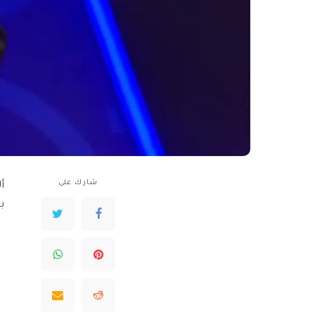
شارك على
أ
بالذ