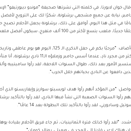
قال خوان لابورتا، في كلمته التي نشرتها صحيفة “موندو ديبورتيفو” الإس
امًا في مثل هذا اليوم، أوافق على ذلك، برشلونة يجعل الأحلام تصبح ح
ًا جديدًا، ملعب يتسع لأكثر من 100 ألف متفرج، سيكون أفضل ملعب في القارات الخمس”.
وأضاف: “مرحبًا بكم في حفل الذكرى الـ 125، اليوم هو 
أكثر من مجرد نادِ، عندما أسس جامبر وزملاؤه الـ
تسير الأمور بعد ذلك، طوال السنوات اللاحقة، لقد رأوا ساميتييه وألكانت
لذين دافعوا عن النادي بحياتهم خلال الحرب”.
واصل: “من المؤكد أنهم رأوا هدف لويسيتو سواريز وإيفاريستو الذي أض
نهم رأوا السنوات الصعبة التي نشأ فيها النادي، لقد رأوا بالتأكيد برش
تيل وسادورني، لقد رأوا بالتأكيد تلك البطولة بعد 14 عامًا”.
شدد: “لقد رأوا كذلك فترة الثمانينيات، ثم جاء فريق الأحلام بقيادة يوه
ان هناك لاعب قادنا إلى المجد في ويمبلي، رونالد كومان”.