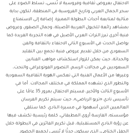
الاحتفال بعروض ثقافية وفروسية لا تُنسى، تسلط الضوء على
سحر الجمال العربي وتاريخ الفروسية في المنطقة، لتكون بداية
مثالية لمتابعة أحداث البطولة المميزة. إضافة إلى الاستمتاع
بمشاهد رائعة للخيول العربية الأصيلة، وجمال الصقور، وعروض
فنية أخرى تبرز التراث العربي الأصيل في هذه التجربة الفريدة كما
يواصل الحدث في الأسبوع الثاني الاحتفاء بالثقافة والفن
السعودي من خلال تقديم عروض فنية تجمع بين التقليد
والحداثة، حيث يمكن للزوار استكشاف مواهب الفنانين
السعوديين في مجالات الرسم، التصوير الفوتوغرافي والنحت،
وغيرها من الأعمال الفنية التي تعكس الهوية الثقافية السعودية
والتطور الذي تشهده المملكة في مختلف المجالات. أما في
الأسبوع الثالث والأخير، فسيتم الاحتفال بمرور 35 عامًا على
تأسيس نادي «تريو الرياضي»، حيث سيتم تكريم الفرسان
العالميين الذين أسهموا في مسيرة النادي. كما ستلقي
مؤسسته، الفارسة أروى المطبقاني، كلمة رئيسية تكشف فيها
عن رؤية النادي المستقبلية، قبل تكريم الفائزين في البطولة خلال
الحفل الختامي، الذي سيكون حدثًا لا يُنسى لجميع الحضور.