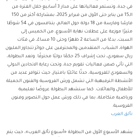
في جدة، وتستمر فعالياتها على مدار 3 أسابيع خلال الفترة من
الـ15 من يناير حتى اﻷول من فبراير 2025، بمشاركة أكثر من 150
فارسًا وفارسة من 18 دولة حول العالم، يتنافسون في 54 شوطًا
مثيرًا موزعة على عطلات نهاية الأسبوع، من الخميس إلى
السبت، بدءًا من الساعة 2 ظهرًا وحتى 10 مساءً، في فئات
الهواة، الشباب، المتقدمين والمحترفين على جوائز تتجاوز المليون
ريال سعودي، تحت إشراف 25 حكمًا دوليًا محترفًا. وتعد البطولة،
التي تأتي ضمن فعاليات تقويم جدة، وتحت رعاية الاتحادين الدولي
والسعودي للفروسية، حدثًا عائليًا بامتياز، حيث تتوافر عديد من
الأنشطة الترفيهية التي تشمل ورش الفروسية والفنون الجميلة
للأطفال والعائلات. كما ستشهد البطولة عروضًا تعليمية
ورياضية متكاملة، بما في ذلك ورش عمل حول التصوير وفنون
الفروسية.
تألق العرب
يشهد الأسبوع الأول من البطولة «أسبوع تألق العرب»، حيث يتم