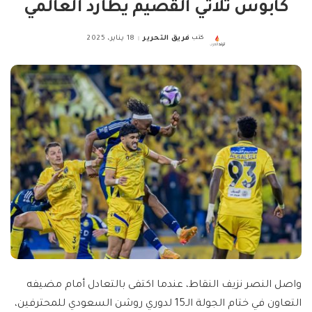
كابوس ثلاثي القصيم يطارد العالمي
كتب
فريق التحرير
18 يناير، 2025
Posted
by
واصل النصر نزيف النقاط، عندما اكتفى بالتعادل أمام مضيفه
التعاون في ختام الجولة الـ15 لدوري روشن السعودي للمحترفين،