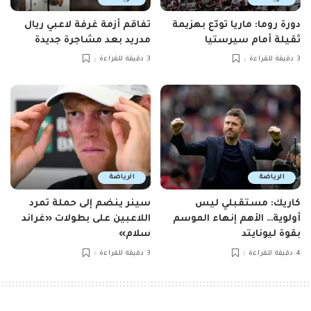
دورة روما: ماريا تودّع بهزيمة
تفاقم أزمة غرفة لاعبي ريال
ثقيلة أمام سيرستيا
مدريد بعد مشاجرة جديدة
3 دقيقة للقراءة
3 دقيقة للقراءة
الرياضة
الرياضة
كاريك: مستقبلي ليس
سينر ينضم إلى حملة تمرد
أولوية… الأهم إنهاء الموسم
اللاعبين على بطولات «غراند
بقوة ليونايتد
سلام»
4 دقيقة للقراءة
3 دقيقة للقراءة