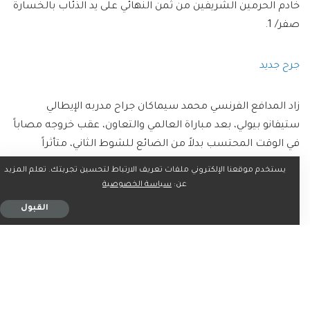
خادم الحرمين الشريفين من ثمن النهائي على يد الذئاب بالخسارة
صفر/ 1.
جرح جديد
زاد المدافع الفرنسي محمد سيماكان جراح مدربه الإيطالي
ستيفانو بيولي، بعد مباراة العالمي والتعاون، عقب خروجه مصاباً
في الوقت المحتسب بدلاً من الضائع للشوط الثاني، متأثراً
بإصابته في وقت سابق من الشوط الثاني، لكنه تحامل على
يستخدم موقعنا الإلكتروني ملفات تعريف الارتباط لتحسين تجربتك. تعلم المزيد
نفسه وأكمل بضع دقائق. وستحدد نتيجة الفحوص الطبية
عن:
سياسة الخصوصية
واﻷشعة طبيعة إصابة المدافع الفرنسي، ومدة العلاج والتأهيل
القبول
وفترة غيابه عن فارس نجد. ويعد سيماكان أحد العناصر
الأساسية في تشكيل النصر منذ انضمامه مطلع الموسم
الحالي.
4 مواجهات خاضها النصر أمام أندية القصيم