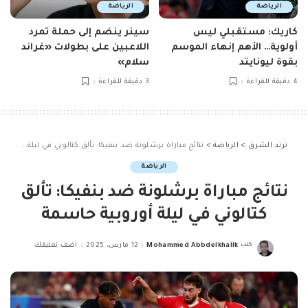
الرياضة
الرياضة
كاريك: مستقبلي ليس
سينر ينضم إلى حملة تمرد
أولوية… الأهم إنهاء الموسم
اللاعبين على بطولات «غراند
بقوة ليونايتد
سلام»
4 دقيقة للقراءة
3 دقيقة للقراءة
ترند الشرق
>
الرياضة
>
نتائج مباراة برشلونة ضد بنفيكا: تألق كتالوني في ليلة أوروبية حاسمة
الرياضة
نتائج مباراة برشلونة ضد بنفيكا: تألق
كتالوني في ليلة أوروبية حاسمة
كتب
Mohammed Abbdelkhalik
12 مارس، 2025
اضف تعليقك
Posted
by