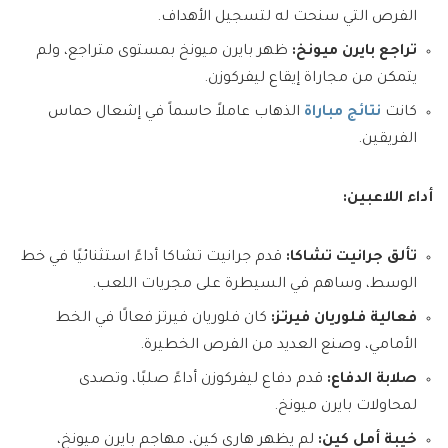
الفرص التي سنحت له لتسجيل الأهداف.
تراجع بايرن ميونخ:
ظهر بايرن ميونخ بمستوى متراجع، ولم
يتمكن من مجاراة إيقاع ليفركوزن.
كانت
نتائج مباراة
الذهاب عاملاً حاسماً في إشعال حماس
الفريقين.
أداء اللاعبين:
تألق جرانيت تشاكا:
قدم جرانيت تشاكا أداءً استثنائيًا في خط
الوسط، وساهم في السيطرة على مجريات اللعب.
فعالية فلوريان فيرتز:
كان فلوريان فيرتز فعالًا في الخط
الأمامي، وصنع العديد من الفرص الخطيرة.
صلابة الدفاع:
قدم دفاع ليفركوزن أداءً صلبًا، وتصدى
لمحاولات بايرن ميونخ.
خيبة أمل كين:
لم يظهر هاري كين، مهاجم بايرن ميونخ،