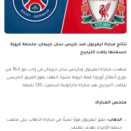
نتائج مباراة ليفربول ضد باريس سان جيرمان: ملحمة كروية
حسمتها ركلات الترجيح
شهدت مباراة ليفربول وباريس سان جيرمان في إياب دور الـ16 من
دوري أبطال أوروبا قمة كروية مثيرة، انتهت بفوز الفريق الباريسي
بركلات الترجيح بعد مباراة ماراثونية استمرت 120 دقيقة.
ملخص المباراة:
الذهاب:
حقق ليفربول فوزًا ثمينًا في مباراة الذهاب على ملعب
حديقة الأمراء بهدف نظيف.