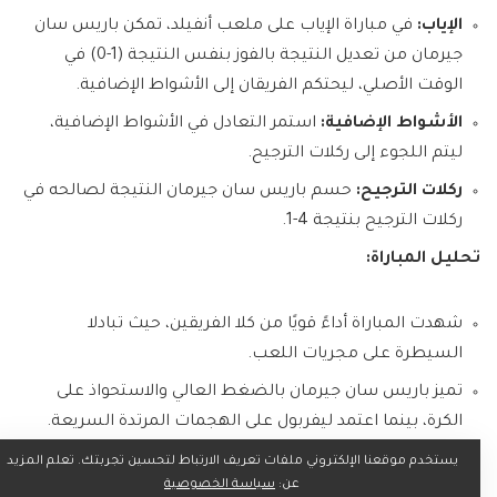
الإياب:
في مباراة الإياب على ملعب أنفيلد، تمكن باريس سان
جيرمان من تعديل النتيجة بالفوز بنفس النتيجة (1-0) في
الوقت الأصلي، ليحتكم الفريقان إلى الأشواط الإضافية.
الأشواط الإضافية:
استمر التعادل في الأشواط الإضافية،
ليتم اللجوء إلى ركلات الترجيح.
ركلات الترجيح:
حسم باريس سان جيرمان النتيجة لصالحه في
ركلات الترجيح بنتيجة 4-1.
تحليل المباراة:
شهدت المباراة أداءً قويًا من كلا الفريقين، حيث تبادلا
السيطرة على مجريات اللعب.
تميز باريس سان جيرمان بالضغط العالي والاستحواذ على
الكرة، بينما اعتمد ليفربول على الهجمات المرتدة السريعة.
تألق حارسا المرمى، أليسون بيكر وجيانلويجي دوناروما، في
يستخدم موقعنا الإلكتروني ملفات تعريف الارتباط لتحسين تجربتك. تعلم المزيد
عن:
سياسة الخصوصية
التصدي للعديد من الفرص الخطيرة.