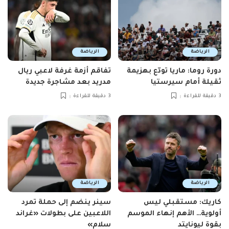
الرياضة
الرياضة
دورة روما: ماريا تودّع بهزيمة
تفاقم أزمة غرفة لاعبي ريال
ثقيلة أمام سيرستيا
مدريد بعد مشاجرة جديدة
3 دقيقة للقراءة
3 دقيقة للقراءة
الرياضة
الرياضة
كاريك: مستقبلي ليس
سينر ينضم إلى حملة تمرد
أولوية… الأهم إنهاء الموسم
اللاعبين على بطولات «غراند
بقوة ليونايتد
سلام»