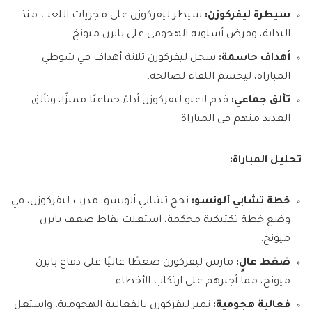
سيطرة ليفركوزن:
سيطر ليفركوزن على مجريات اللعب منذ
البداية، وفرض أسلوبه الهجومي على بايرن ميونخ.
أهداف حاسمة:
سجل ليفركوزن ثلاثة أهداف في شوطي
المباراة، ليحسم اللقاء لصالحه.
تألق جماعي:
قدم لاعبو ليفركوزن أداءً جماعيًا مميزًا، وتألق
العديد منهم في المباراة.
تحليل المباراة:
خطة تشابي ألونسو:
نجح تشابي ألونسو، مدرب ليفركوزن، في
وضع خطة تكتيكية محكمة، استغلت نقاط ضعف بايرن
ميونخ.
ضغط عالٍ:
مارس ليفركوزن ضغطًا عاليًا على دفاع بايرن
ميونخ، مما أجبرهم على ارتكاب الأخطاء.
فعالية هجومية:
تميز ليفركوزن بالفعالية الهجومية، واستغل