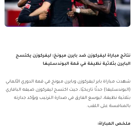
نتائج مباراة ليفركوزن ضد بايرن ميونخ: ليفركوزن يكتسح
البايرن بثلاثية نظيفة في قمة البوندسليغا
شهدت مباراة باير ليفركوزن وبايرن ميونخ في قمة الدوري الألماني
(البوندسليغا) حدثًا تاريخيًا، حيث اكتسح ليفركوزن ضيفه البافاري
بثلاثية نظيفة، ليوسع الفارق في صدارة الترتيب ويؤكد جدارته
بالمنافسة على اللقب.
ملخص المباراة: