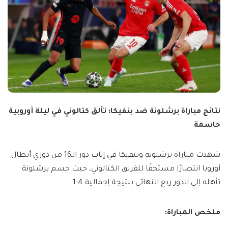
نتائج مباراة برشلونة ضد بنفيكا: تألق كتالوني في ليلة أوروبية
حاسمة
شهدت مباراة برشلونة وبنفيكا في إياب دور الـ16 من دوري أبطال
أوروبا انتصارًا مستحقًا للفريق الكتالوني، حيث حسم برشلونة
تأهله إلى الدور ربع النهائي بنتيجة إجمالية 4-1.
ملخص المباراة: