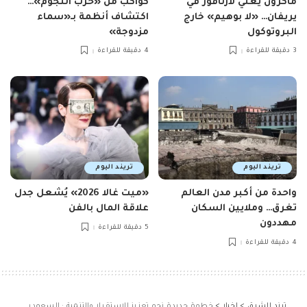
ماكرون يغنّي لأزنافور في
كواكب من «حرب النجوم»…
يريفان… «لا بوهيم» خارج
اكتشاف أنظمة بـ«سماء
البروتوكول
مزدوجة»
3 دقيقة للقراءة
4 دقيقة للقراءة
تريند اليوم
تريند اليوم
واحدة من أكبر مدن العالم
«ميت غالا 2026» يُشعل جدل
تغرق… وملايين السكان
علاقة المال بالفن
مهددون
5 دقيقة للقراءة
4 دقيقة للقراءة
ترند الشرق
>
اخبار
>
خطوة جديدة نحو تعزيز الاستقرار والتنمية : السعودية تدعم الاقتصاد اليمنى 500 مليون دولار