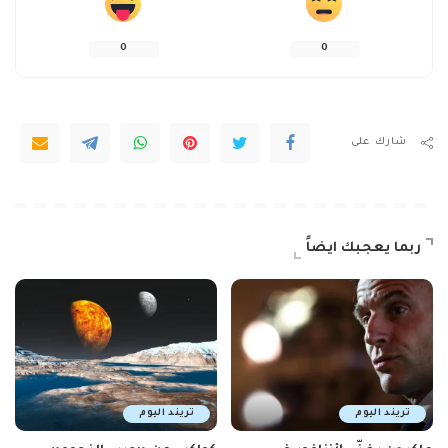
0
0
شارك على
ربما يعجبك ايضاً
تريند اليوم
تريند اليوم