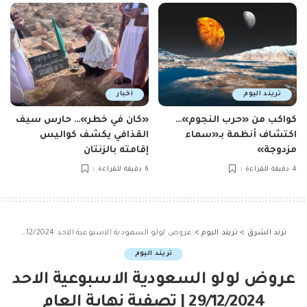
تريند اليوم
اخبار
كواكب من «حرب النجوم»…
«كان في خطر»… حارس سيف
اكتشاف أنظمة بـ«سماء
القذافي يكشف كواليس
مزدوجة»
إقامته بالزنتان
4 دقيقة للقراءة
6 دقيقة للقراءة
ترند الشرق
>
تريند اليوم
>
عروض لولو السعودية الاسبوعية الاحد 29/12/2024 | تصفية نهاية العام
تريند اليوم
عروض لولو السعودية الاسبوعية الاحد
29/12/2024 | تصفية نهاية العام