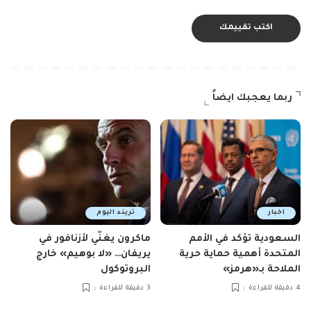
ربما يعجبك ايضاً
اخبار
تريند اليوم
السعودية تؤكد في الأمم
ماكرون يغنّي لأزنافور في
المتحدة أهمية حماية حرية
يريفان… «لا بوهيم» خارج
الملاحة بـ«هرمز»
البروتوكول
4 دقيقة للقراءة
3 دقيقة للقراءة