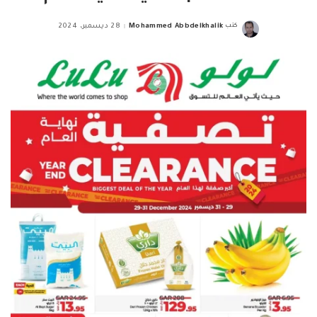
كتب
Mohammed Abbdelkhalik
28 ديسمبر، 2024
Posted
by