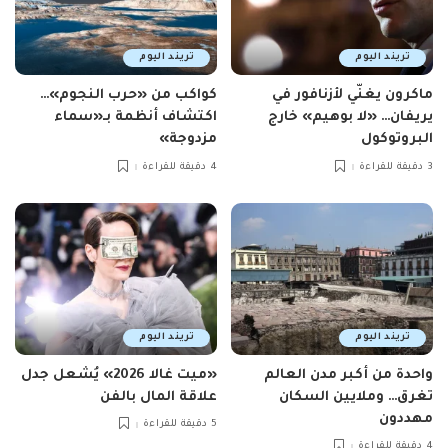
تريند اليوم
تريند اليوم
ماكرون يغنّي لأزنافور في
كواكب من «حرب النجوم»…
يريفان… «لا بوهيم» خارج
اكتشاف أنظمة بـ«سماء
البروتوكول
مزدوجة»
3 دقيقة للقراءة
4 دقيقة للقراءة
تريند اليوم
تريند اليوم
واحدة من أكبر مدن العالم
«ميت غالا 2026» يُشعل جدل
تغرق… وملايين السكان
علاقة المال بالفن
مهددون
5 دقيقة للقراءة
4 دقيقة للقراءة