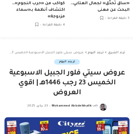
«ساق تُحدِّق» لجمال العتابي…
كواكب من «حرب النجوم»…
البحث عن معنى
اكتشاف أنظمة بـ«سماء
مزدوجة»
5 دقيقة للقراءة
4 دقيقة للقراءة
ترند الشرق
>
تريند اليوم
>
عروض سيتي فلور الجبيل الاسبوعية الخميس 23 رجب 1446هـ | اقوي العروض
تريند اليوم
عروض سيتي فلور الجبيل الاسبوعية
الخميس 23 رجب 1446هـ | اقوي
العروض
كتب
Mohammed Abbdelkhalik
23 يناير، 2025
Posted
by