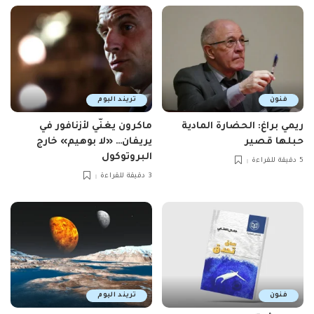
فنون
تريند اليوم
ريمي براغ: الحضارة المادية
ماكرون يغنّي لأزنافور في
حبلها قصير
يريفان… «لا بوهيم» خارج
البروتوكول
5 دقيقة للقراءة
3 دقيقة للقراءة
فنون
تريند اليوم