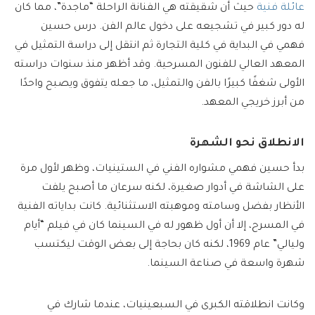
عائلة فنية
حيث أن شقيقته هي الفنانة الراحلة “ماجدة”، مما كان
له دور كبير في تشجيعه على دخول عالم الفن. درس حسين
فهمي في البداية في كلية التجارة ثم انتقل إلى دراسة التمثيل في
المعهد العالي للفنون المسرحية. وقد أظهر منذ سنوات دراسته
الأولى شغفًا كبيرًا بالفن والتمثيل، ما جعله يتفوق ويصبح واحدًا
من أبرز خريجي المعهد.
الانطلاق نحو الشهرة
بدأ حسين فهمي مشواره الفني في الستينيات، وظهر لأول مرة
على الشاشة في أدوار صغيرة، لكنه سرعان ما أصبح يلفت
الأنظار بفضل وسامته وموهبته الاستثنائية. كانت بداياته الفنية
في المسرح، إلا أن أول ظهور له في السينما كان في فيلم “أيام
وليالي” عام 1969، لكنه كان بحاجة إلى بعض الوقت ليكتسب
شهرة واسعة في صناعة السينما.
وكانت انطلاقته الكبرى في السبعينيات، عندما شارك في