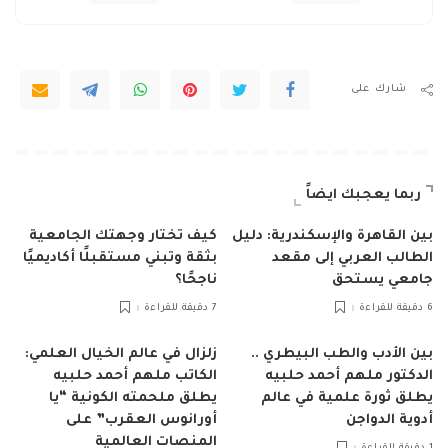
شارك على
ربما يعجبك ايضاً
بين القاهرة والإسكندرية: دليل
كيف تختار وجهتك الجامعية
الطالب العربي إلى مقعد
بثقة وتبني مستقبلًا أكاديميًا
جامعي يستحق
ناجحًا؟
6 دقيقة للقراءة
7 دقيقة للقراءة
بين الأدب والطب البيطري ..
زلزال في عالم الخيال العلمي:
الدكتور ملهم أحمد حلبيه
الكاتب ملهم أحمد حلبيه
يطلق ثورة علمية في عالم
يطلق ملحمته الكونية “يا
أدوية الدواجن
أورانوس العقرب” على
المنصات العالمية