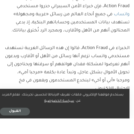
Action Fraud، فإن خبراء الأمن السيبراني حذروا مستخدمي
واتساب
في جميع أنحاء العالم من رسائل «غريبة ومجهولة»
تستهدف بيانات المستخدمين وحساباتهم البنكية، إذ يدعي
المحتالون أنهم من الأهل والأقارب، وبمجرد الرد تُخترق بياناتك.
الخبراء في Action Fraud، قالوا إن هذه الرسائل الغريبة تستهدف
مستخدمي واتساب تزعم أنها رسائل من الأهل أو الأقارب ويدعون
أنهم تعرضوا لمشكلة فقدان هواتفهم أو سرقتها ويحتاجون إلى
تحويل الأموال بشكل عاجل، وتبدأ عادة بكلمة «مرحبا أمي»،
ومرحبا «أبي أو أخي» لينخدع المستخدمون ويقعون في فخ
الاحتيال الإلكتروني.
يستخدم موقعنا الإلكتروني ملفات تعريف الارتباط لتحسين تجربتك. تعلم المزيد
عن:
سياسة الخصوصية
احذر رسالة خطيرة ستسرق أموالك
القبول
وبحسب خبراء الأمن السيبراني في مركز الإبلاغ ي، فإن المحتالون
يرسلون رسالة على
واتساب
بأن أحد أفراد الأسرة أو أحد الأصدقاء